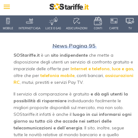
MOBILE
INTERNET CASA
LUCE E GAS
ASSICURAZIONI
CONTI
CARTE
TV
News Pagina 95
SOStariffe.it
è un
sito indipendente
che mette a
disposizione degli utenti un servizio di confronto gratuito e
imparziale delle offerte per
Internet e telefono
,
luce e gas
,
oltre che per
telefonia mobile
, conti bancari,
assicurazioni
RC
, mutui, prestiti e servizi Pay TV.
Il servizio di comparazione è gratuito
e dà agli utenti la
possibilità di risparmiare
individuando facilmente le
migliori proposte disponibili sul mercato, ma non solo.
SOStariffe.it infatti è anche il
luogo in cui informarsi ogni
giorno su tutto ciò che accade nei settori delle
telecomunicazioni e dell’energia
. Il sito, inoltre, segue
tutte le novità relative al mondo bancario e a quello