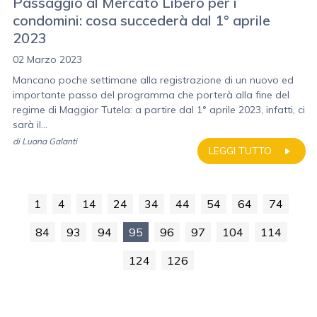
Passaggio al Mercato Libero per i
condomini: cosa succederà dal 1° aprile
2023
02 Marzo 2023
Mancano poche settimane alla registrazione di un nuovo ed
importante passo del programma che porterà alla fine del
regime di Maggior Tutela: a partire dal 1° aprile 2023, infatti, ci
sarà il...
di
Luana Galanti
LEGGI TUTTO
1
4
14
24
34
44
54
64
74
84
93
94
95
96
97
104
114
124
126