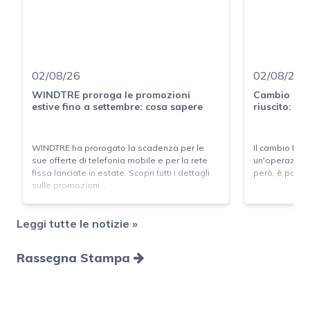
02/08/26
02/08/26
WINDTRE proroga le promozioni
Cambio del 
estive fino a settembre: cosa sapere
riuscito: le 
WINDTRE ha prorogato la scadenza per le
Il cambio forn
sue offerte di telefonia mobile e per la rete
un'operazion
fissa lanciate in estate. Scopri tutti i dettagli
però, è possib
sulle promozioni...
Leggi tutte le notizie »
Rassegna Stampa