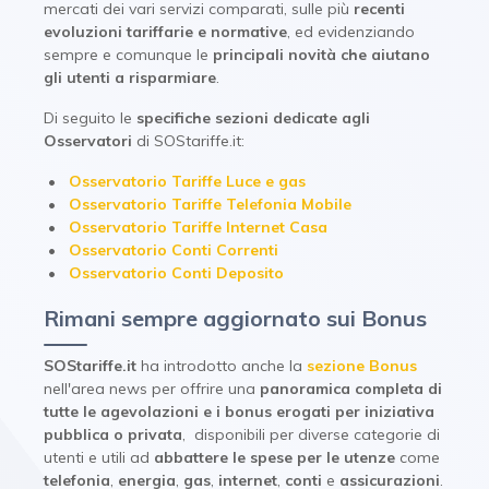
mercati dei vari servizi comparati, sulle più
recenti
evoluzioni tariffarie e normative
, ed evidenziando
sempre e comunque le
principali novità che aiutano
gli utenti a risparmiare
.
Di seguito le
specifiche sezioni dedicate agli
Osservatori
di SOStariffe.it:
Osservatorio Tariffe Luce e gas
Osservatorio Tariffe Telefonia Mobile
Osservatorio Tariffe Internet Casa
Osservatorio Conti Correnti
Osservatorio Conti Deposito
Rimani sempre aggiornato sui Bonus
SOStariffe.it
ha introdotto anche la
sezione Bonus
nell'area news per offrire una
panoramica completa di
tutte le agevolazioni e i bonus
erogati per iniziativa
pubblica o privata
, disponibili per diverse categorie di
utenti e utili ad
abbattere le spese per le utenze
come
telefonia
,
energia
,
gas
,
internet
,
conti
e
assicurazioni
.