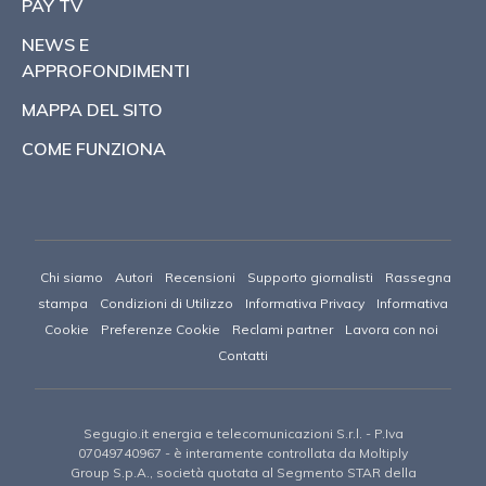
PAY TV
NEWS E
APPROFONDIMENTI
MAPPA DEL SITO
COME FUNZIONA
Chi siamo
Autori
Recensioni
Supporto giornalisti
Rassegna
stampa
Condizioni di Utilizzo
Informativa Privacy
Informativa
Cookie
Preferenze Cookie
Reclami partner
Lavora con noi
Contatti
Segugio.it energia e telecomunicazioni S.r.l.
- P.Iva
07049740967 -
è interamente controllata da Moltiply
Group S.p.A., società quotata al Segmento STAR della