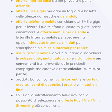
offerte Internet casa
sia per privati che per le
aziende
;
offerte luce e gas
per dare un taglio alle bollette
delle utenze domestiche e
aziendali
;
offerte
telefonia mobile
con chiamate, SMS e giga
per utilizzare il tuo telefono al costo migliore, senza
dimenticare le
offerte mobile per aziende
e
le
tariffe
Internet mobile
per scegliere fra
opzioni
chiavetta internet
,
sim dati
per
smartphone o
sim solo internet per tablet
;
assicurazioni online
, dove ti aiutiamo a individuare
le
polizze auto
,
moto
,
autocarro
e
ciclomotore
più
convenienti
fra i preventivi delle principali
compagnie assicurative dirette
calcolati su misura
per te
;
prodotti bancari come i
conti
correnti
e le
carte di
credito
, i
conti di deposito
, i
prestiti
e i
mutui
on
line
;
soluzioni di intrattenimento televisivo, con la
possibilità di selezionare le
offerte Pay TV e TV in
Streaming
più convenienti.