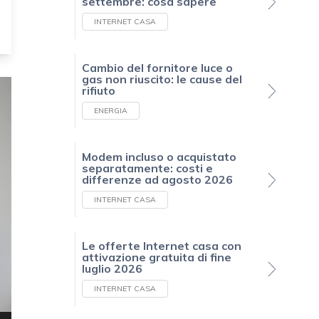
settembre: cosa sapere
INTERNET CASA
Cambio del fornitore luce o
gas non riuscito: le cause del
rifiuto
ENERGIA
Modem incluso o acquistato
separatamente: costi e
differenze ad agosto 2026
INTERNET CASA
Le offerte Internet casa con
attivazione gratuita di fine
luglio 2026
INTERNET CASA