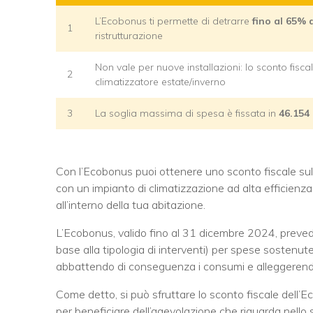
L’Ecobonus ti permette di detrarre
fino al 65% 
1
ristrutturazione
Non vale per nuove installazioni: lo sconto fisca
2
climatizzatore estate/inverno
3
La soglia massima di spesa è fissata in
46.154
Con l’Ecobonus puoi ottenere uno sconto fiscale sull
con un impianto di climatizzazione ad alta efficienza
all’interno della tua abitazione.
L’Ecobonus, valido fino al 31 dicembre 2024, prev
base alla tipologia di interventi) per spese sostenute
abbattendo di conseguenza i consumi e alleggerendo
Come detto, si può sfruttare lo sconto fiscale dell’E
per beneficiare dell’agevolazione che riguarda nello s