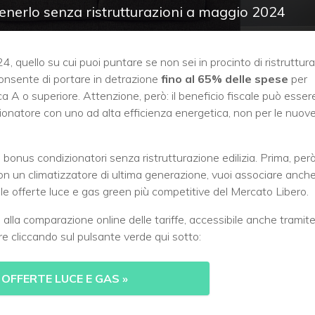
enerlo senza ristrutturazioni a maggio 2024
, quello su cui puoi puntare se non sei in procinto di ristruttur
consente di portare in detrazione
fino al 65% delle spese
per
ica A o superiore. Attenzione, però: il beneficio fiscale può esser
ionatore con uno ad alta efficienza energetica, non per le nuov
bonus condizionatori senza ristrutturazione edilizia. Prima, però
con un climatizzatore di ultima generazione, vuoi associare anch
elle offerte luce e gas green più competitive del Mercato Libero.
 alla comparazione online delle tariffe, accessibile anche tramite 
e cliccando sul pulsante verde qui sotto:
 OFFERTE LUCE E GAS
»