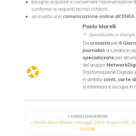
bisogna acquisire e conservare l’asseverazione di 
conforme ai requisiti tecnici richiesti;
va inviata una
comunicazione online all’ENEA
Paolo Marelli
Specializzato in Energia
Da
cronista
per
Il Gior
journalist
a Londra in ag
specializzate
per alcuni
del gruppo
NetworkDig
Trasformazione Digitale e
in ambito
conti, carte d
si interessa e occupa in
« notizia precedente
«
Novità Kena Mobile a maggio 2024: in arrivo 5G, Vo
EcoSIM