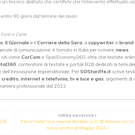
un tecnico abilitato che certifichi che l’intervento effettuato si
, entro 90 giorni dal termine dei lavori.
, Conti e Carte
no
,
Il Giornale
e il
Corriere della Sera
, a
copywriter
e
brand
enzie di comunicazione; è tornato in Italia per scrivere
news
 siti come
CorCom
e SpacEconomy360, oltre che testate onlin
ital360
, contenitore di testate e portali B2B dedicati ai temi del
 dell’Innovazione Imprenditoriale. Per
SOStariffe.it
scrive test
i credito, internet e telefonia, tv e luce e gas
, argomenti di 
 maniera professionale dal 2022.
notizia successiva »
LTE,
Fibra PosteCasa: Internet illimitato a 21,90 €/mese con la
nuova promo di Maggio 2024
»