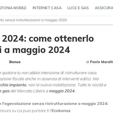
EFONIA MOBILE
INTERNET CASA
LUCE E GAS
ASSICURA
lo senza ristrutturazioni a maggio 2024
 2024: come ottenerlo
ni a maggio 2024
Bonus
di
Paolo Marelli
qualora tu non abbia intenzione di ristrutturare casa.
trazione fiscale anche in assenza di interventi edilizi. Ma
cchio impianto
, non la nuova installazione. Tutte le novità e
 e gas
del Mercato Libero a
maggio 2024
.
e l'agevolazione senza ristrutturazione a maggio 2024:
misura su cui puoi puntare è l'
Ecobonus