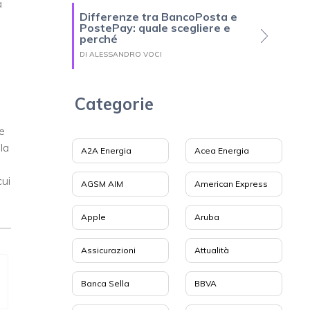
a
Differenze tra BancoPosta e
PostePay: quale scegliere e
perché
DI ALESSANDRO VOCI
Categorie
e
la
A2A Energia
Acea Energia
i
cui
AGSM AIM
American Express
Apple
Aruba
Assicurazioni
Attualità
Banca Sella
BBVA