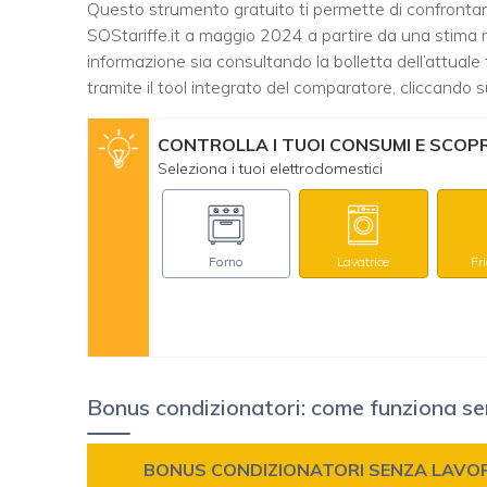
Questo strumento gratuito ti permette di confronta
SOStariffe.it a maggio 2024 a partire da una stima r
informazione sia consultando la bolletta dell’attuale
tramite il tool integrato del comparatore, cliccando s
CONTROLLA I TUOI CONSUMI E SCOPRI
Seleziona i tuoi elettrodomestici
Forno
Lavatrice
Fr
Bonus condizionatori: come funziona se
BONUS CONDIZIONATORI SENZA LAVORI 