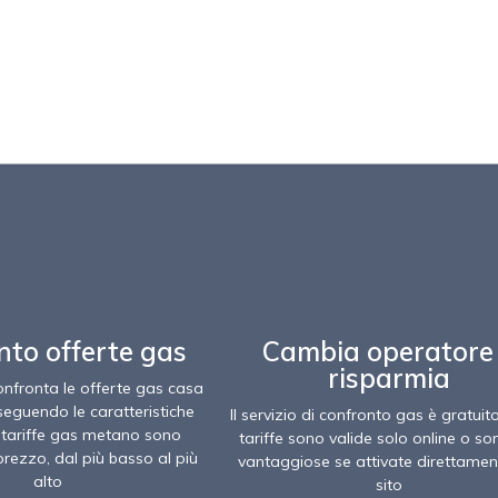
nto offerte gas
Cambia operatore
risparmia
confronta le offerte gas casa
seguendo le caratteristiche
Il servizio di confronto gas è gratuit
e tariffe gas metano sono
tariffe sono valide solo online o so
prezzo, dal più basso al più
vantaggiose se attivate direttamen
alto
sito