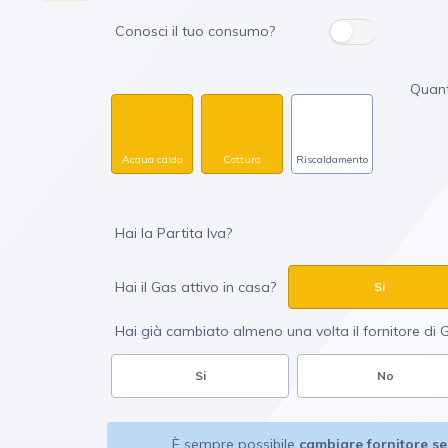
Conosci il tuo consumo?
Quant
Acqua calda
Cottura
Riscaldamento
Hai la Partita Iva?
Hai il Gas attivo in casa?
Si
Hai già cambiato almeno una volta il fornitore di 
Si
No
È sempre possibile
cambiare fornitore s