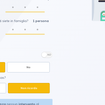
i siete in famiglia?
1 persona
SI
NO
No
Gas?
Non ricordo
enza
nessun
intervento
al