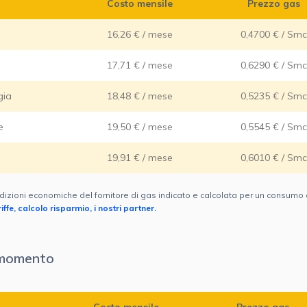
Costo mensile
Prezzo gas
16,26 € / mese
0,4700 € / Smc
17,71 € / mese
0,6290 € / Smc
gia
18,48 € / mese
0,5235 € / Smc
e
19,50 € / mese
0,5545 € / Smc
19,91 € / mese
0,6010 € / Smc
dizioni economiche del fornitore di gas indicato e calcolata per un consumo
ffe, calcolo risparmio, i nostri partner.
l momento