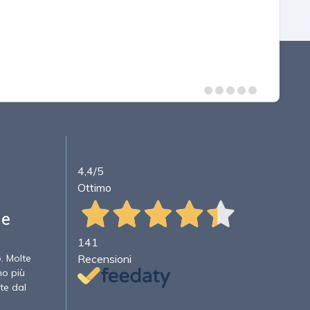
4,4
/5
Ottimo
 e
141
Recensioni
o. Molte
no più
te dal