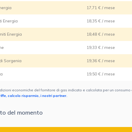
nergia
17,71 € / mese
i Energia
18,35 € / mese
iti Energia
18,48 € / mese
ne
19,33 € / mese
di Sorgenia
19,36 € / mese
ia
19,50 € / mese
dizioni economiche del fornitore di gas indicato e calcolata per un consumo
ffe, calcolo risparmio, i nostri partner.
cato del momento