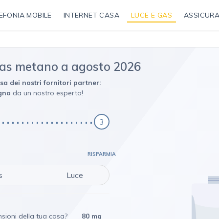
EFONIA MOBILE
INTERNET CASA
LUCE E GAS
ASSICURA
 gas metano a agosto 2026
sa dei nostri fornitori partner:
egno
da un nostro esperto!
3
RISPARMIA
s
Luce
sioni della tua casa?
80 mq