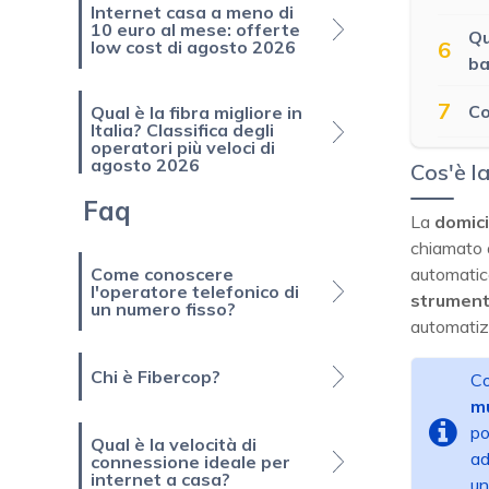
Internet casa a meno di
10 euro al mese: offerte
Qu
6
low cost di agosto 2026
ba
7
Co
Qual è la fibra migliore in
Italia? Classifica degli
operatori più veloci di
agosto 2026
Cos'è l
Faq
La
domici
chiamato
automatico
Come conoscere
l'operatore telefonico di
strumento
un numero fisso?
automatiz
Chi è Fibercop?
Co
mu
po
Qual è la velocità di
ad
connessione ideale per
internet a casa?
un