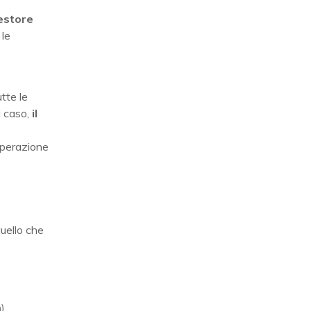
estore
 le
utte le
i caso,
il
operazione
quello che
).