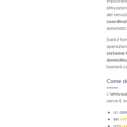
Impostare 
attivazione
del servizi
coordina
automatico
Sarà il for
operazioni
sistema t
domicilia
basterà co
Come do
L'
attivaz
serve è, in
un
con
un
con
una
ca