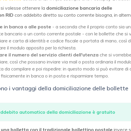
si volesse ottenere la
domiciliazione bancaria delle
on RID
con addebito diretto su conto corrente bisogna, in altern
 in banca o alle poste
- a seconda che il proprio conto sia u
te bancario o un conto corrente postale - con le bollette che si
iare e carta di identità e codice fiscale a portata di mano, così 
re il modulo apposito per la richiesta.
re il numero del servizio clienti dell'utenza
che si vorrebb
iare, così che possano inviare via mail o posta ordinaria il modulo
ta da compilare e poi rispedire: in questo modo si può evitare di
i fisicamente in banca o in posta e risparmiare tempo.
no i vantaggi della domiciliazione delle bollette
addebito automatico della domiciliazione è gratuito
na bolletta con il tradizionale bollettino postale
invece s