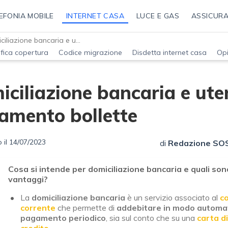
EFONIA MOBILE
INTERNET CASA
LUCE E GAS
ASSICURA
Domiciliazione bancaria e utenze: pagamento bollette
ifica copertura
Codice migrazione
Disdetta internet casa
Opi
ciliazione bancaria e ute
amento bollette
 il 14/07/2023
di
Redazione SOSt
Cosa si intende per domiciliazione bancaria e quali sono
vantaggi?
La
domiciliazione bancaria
è un servizio associato al
c
corrente
che permette di
addebitare in modo automa
pagamento periodico
, sia sul conto che su una
carta di