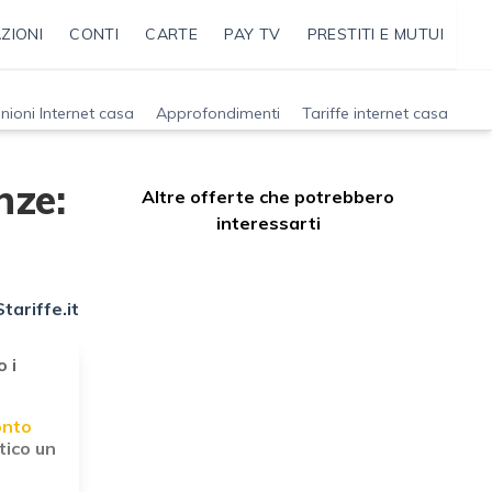
ZIONI
CONTI
CARTE
PAY TV
PRESTITI E MUTUI
nioni Internet casa
Approfondimenti
Tariffe internet casa
nze:
Altre offerte che potrebbero
interessarti
ariffe.it
 i
onto
tico un