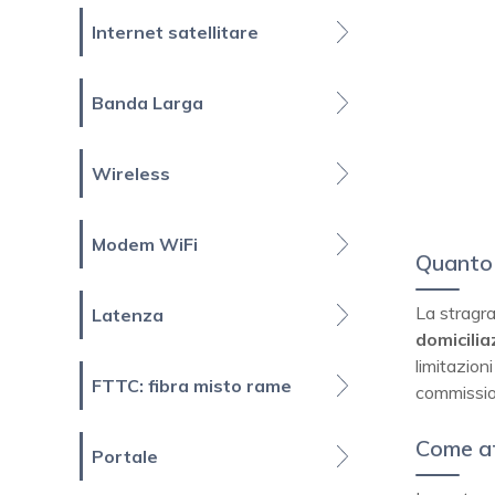
Internet satellitare
Banda Larga
Wireless
Modem WiFi
Quanto 
La stragr
Latenza
domicili
limitazion
FTTC: fibra misto rame
commissio
Come at
Portale