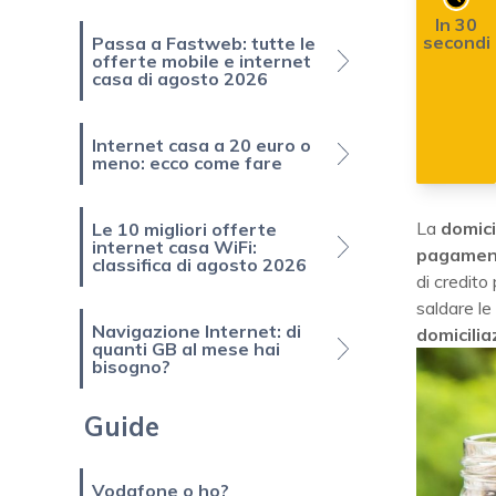
In 30
secondi
Passa a Fastweb: tutte le
offerte mobile e internet
casa di agosto 2026
Internet casa a 20 euro o
meno: ecco come fare
La
domici
Le 10 migliori offerte
internet casa WiFi:
pagament
classifica di agosto 2026
di credito
saldare le
Navigazione Internet: di
domicilia
quanti GB al mese hai
bisogno?
Guide
Vodafone o ho?