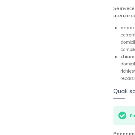
Se invece 
utenze c
andare
corren
domicil
compila
chiama
domicil
richies
recars
Quali so
l'
Pagando u