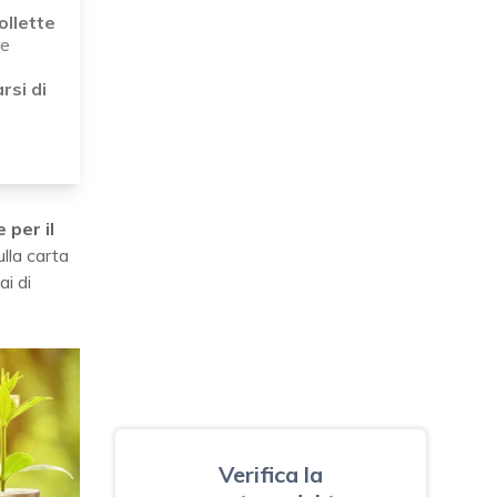
ollette
re
rsi di
 per il
ulla carta
i di
Verifica la