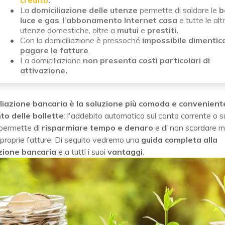
credito
.
La
domiciliazione delle utenze
permette di saldare le
b
luce e gas
, l'
abbonamento Internet casa
e tutte le alt
utenze domestiche, oltre a
mutui
e
prestiti.
Con la domiciliazione è pressoché
impossibile dimentica
pagare le fatture
.
La domiciliazione
non presenta costi particolari di
attivazione.
liazione bancaria
è la soluzione più comoda e conveniente
o delle bollette
: l'addebito automatico sul conto corrente o s
 permette di
risparmiare tempo e denaro
e di non scordare ma
 proprie fatture. Di seguito vedremo una
guida completa alla
zione bancaria
e a tutti i suoi
vantaggi
.