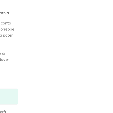
ativa:
n conto
 vorrebbe
da poter
e
 di
 dover
arà