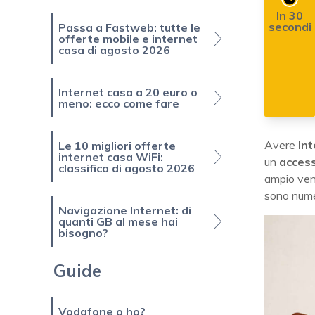
In 30
secondi
Passa a Fastweb: tutte le
offerte mobile e internet
casa di agosto 2026
Internet casa a 20 euro o
meno: ecco come fare
Avere
Int
Le 10 migliori offerte
internet casa WiFi:
un
access
classifica di agosto 2026
ampio vent
sono numer
Navigazione Internet: di
quanti GB al mese hai
bisogno?
Guide
Vodafone o ho?