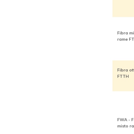
Fibra mi
rame F
Fibra ot
FTTH
FWA - F
misto r