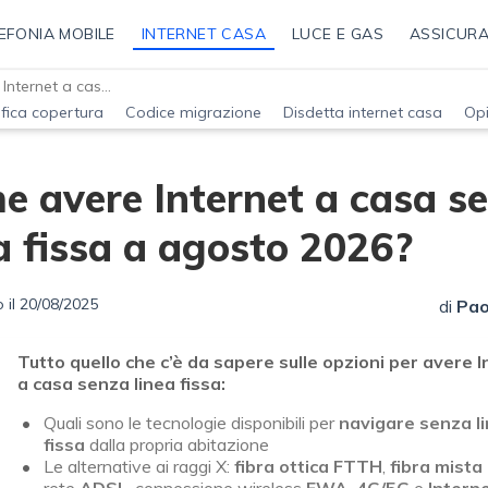
EFONIA MOBILE
INTERNET CASA
LUCE E GAS
ASSICURA
Come avere Internet a casa senza linea fissa a agosto 2026?
ifica copertura
Codice migrazione
Disdetta internet casa
Opi
e avere Internet a casa s
a fissa a agosto 2026?
 il 20/08/2025
di
Pao
Tutto quello che c’è da sapere sulle opzioni per avere 
a casa senza linea fissa:
Quali sono le tecnologie disponibili per
navigare senza l
fissa
dalla propria abitazione
Le alternative ai raggi X:
fibra ottica
FTTH
,
fibra mist