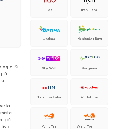
Iliad
Iren Fibra
Optima
Plenitude Fibra
e
ologie
. Si
Sky WiFi
Sorgenia
 più
una
Telecom Italia
Vodafone
er la
 mista
re più
ativa.
WindTre
Wind Tre