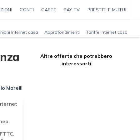
ZIONI
CONTI
CARTE
PAY TV
PRESTITI E MUTUI
nioni Internet casa
Approfondimenti
Tariffe internet casa
enza
Altre offerte che potrebbero
interessarti
lo Marelli
Internet
inea
a FTTC
,