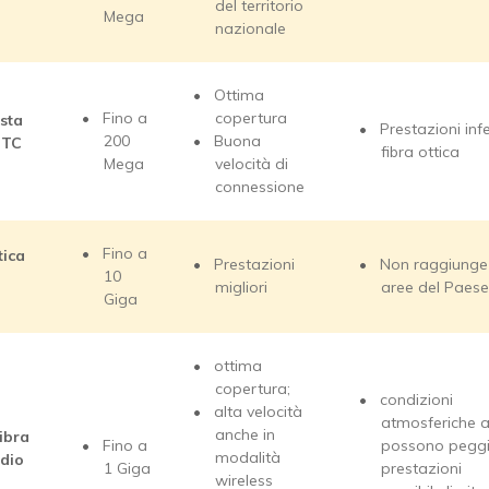
del territorio
Mega
nazionale
Ottima
Fino a
copertura
sta
Prestazioni infe
200
Buona
TTC
fibra ottica
Mega
velocità di
connessione
Fino a
tica
Prestazioni
Non raggiunge 
10
migliori
aree del Paese
Giga
ottima
copertura;
condizioni
alta velocità
atmosferiche 
anche in
ibra
Fino a
possono peggi
modalità
adio
1 Giga
prestazioni
wireless