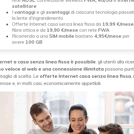
rete
ADSL
, connessione wireless
FWA,
4G/5G
e
Intern
satellitare
I
vantaggi
e gli
svantaggi
di ciascuna tecnologia passati
la lente d'ingrandimento
Offerte Internet casa senza linea fissa da
19,99 €/mes
fibra ottica e da
19,90
€/mese
con rete
FWA
Ricorrendo a una
SIM mobile
bastano
4,95€/mese
per
avere
100 GB
ernet a casa senza linea fissa è possibile
: gli utenti alla rice
o veloce al web e una connessione illimitata
possono punt
aglio di scelta. Le
offerte Internet casa senza linea fissa
,
ose e, in molti casi, economicamente appetibili.