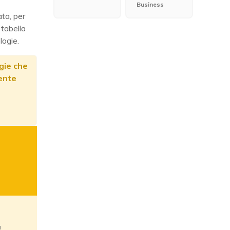
Business
ta, per
n tabella
logie.
gie che
tente
a