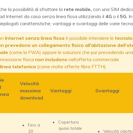
he la possibilità di sfruttare la
rete mobile,
con una SIM dedica
d Internet da casa senza linea fissa utilizzando il
4G
o il
5G
. I
epilogati caratteristiche, vantaggi e svantaggi delle varie tecno
on
Internet senza linea fissa
è possibile intendere le
tecnolo
n prevedono un collegamento fisico all’abitazione dell’u
nale
(come la FWA) oppure le soluzioni che pur prevedendo una
nnessione fisica
non includono
nell’offerta commerciale
linea
telefonica
(come molte offerte fibra FTTH).
ie
Velocità
t
massima
Vantaggi
Svantaggi
inea
download
Copertura
Fino a
quasi totale
20
Velocità ridott