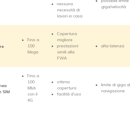
possibile limite
nessuna
giga/velocità
necessità di
lavori in casa
Copertura
Fino a
migliore
100
prestazioni
alta latenza
are
Mega
simili alla
FWA
Fino a
100
ottima
limite di giga a
inea
Mb/s
copertura
navigazione
n SIM
con il
facilità d’uso
4G