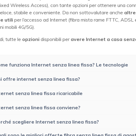
Fixed Wireless Access), con tante opzioni per ottenere una co
eloce, stabile e conveniente. Da non sottovalutare anche
altre
ie
utili
per l’accesso ad Internet (fibra mista rame FTTC, ADSL 
i mobili 4G/5G).
di, tutte le
opzioni
disponibili per
avere Internet a casa senz
me funziona Internet senza linea fissa? Le tecnologie
i offre internet senza linea fissa?
ternet senza linea fissa ricaricabile
ternet senza linea fissa conviene?
rché scegliere Internet senza linea fissa?
ali sono le migliori offerte fibra senza linea fissa di agos