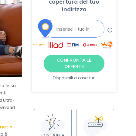
copertura del tuo
indirizzo
CONFRONTA LE
OFFERTE
Disponibili a casa tua
ea fissa
nti
 ultra-
download
rnet a
to è
CONFRONTA