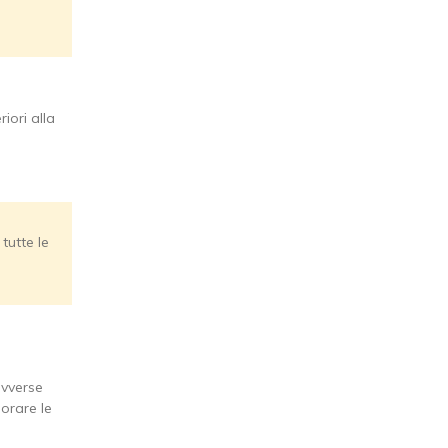
riori alla
tutte le
avverse
orare le