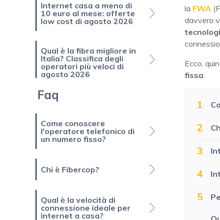
Internet casa a meno di
la
FWA
(
10 euro al mese: offerte
davvero v
low cost di agosto 2026
tecnolog
connession
Qual è la fibra migliore in
Italia? Classifica degli
Ecco, quin
operatori più veloci di
agosto 2026
fissa
.
Faq
1
Co
Come conoscere
2
Ch
l'operatore telefonico di
un numero fisso?
3
In
Chi è Fibercop?
4
In
5
Pe
Qual è la velocità di
connessione ideale per
internet a casa?
Qu