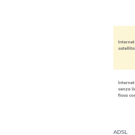
Internet
satellit
Internet
senza l
fissa co
ADSL