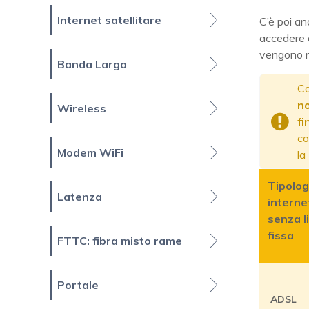
Internet satellitare
C’è poi anc
accedere a
vengono ri
Banda Larga
C
no
Wireless
fi
co
Modem WiFi
la
Tipolog
Latenza
interne
senza l
fissa
FTTC: fibra misto rame
Portale
ADSL