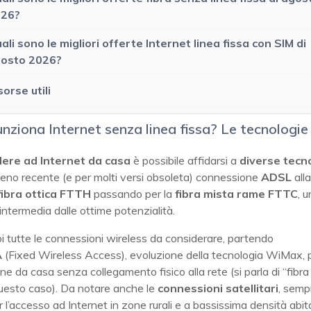
026?
ali sono le migliori offerte Internet linea fissa con SIM di
osto 2026?
sorse utili
nziona Internet senza linea fissa? Le tecnologi
ere ad Internet da casa
è possibile affidarsi a
diverse
tecn
meno recente (e per molti versi obsoleta) connessione
ADSL
alla
fibra ottica FTTH
passando per la
fibra mista rame FTTC
, 
intermedia dalle ottime potenzialità.
i tutte le connessioni wireless da considerare, partendo
A
(Fixed Wireless Access), evoluzione della tecnologia WiMax, p
e da casa senza collegamento fisico alla rete (si parla di “fibra
questo caso). Da notare anche le
connessioni
satellitari
, semp
r l’accesso ad Internet in zone rurali e a bassissima densità abit