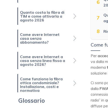
6
2
Quanto costa la fibra di
Qu
TIM e come attivarla a
7
agosto 2026
ag
8
Ri
Come avere Internet
casa senza
abbonamento?
Come fu
Per
acced
Come avere Internet a
casa senza linea fissa a
va dalla 
agosto 2026?
moderna
soluzione 
Come funziona la fibra
Ci sono po
ottica condominiale?
Installazione, costi e
dalla
FW
normativa
connession
Glossario
radio” in 
diffuse pe