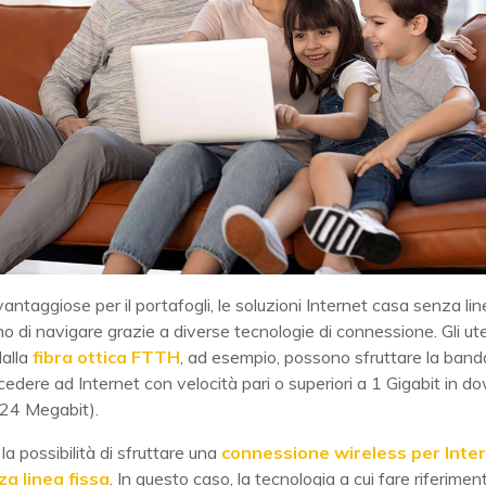
antaggiose per il portafogli, le soluzioni Internet casa senza lin
 di navigare grazie a diverse tecnologie di connessione. Gli ute
dalla
fibra ottica FTTH
, ad esempio, possono sfruttare la banda
cedere ad Internet con velocità pari o superiori a 1 Gigabit in 
024 Megabit).
la possibilità di sfruttare una
connessione wireless per Inte
a linea fissa
. In questo caso, la tecnologia a cui fare riferimen