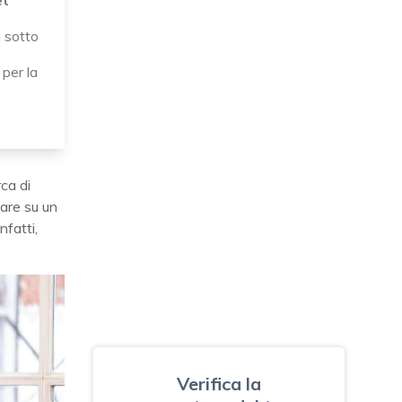
et
 sotto
e
per la
rca di
are su un
 infatti,
Verifica la