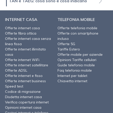
TAN e TAEG: cosa sono e cosa indicano
INTERNET CASA
TELEFONIA MOBILE
Offerte internet casa
Offerte telefonia mobile
Offerte fibra ottica
Offerte con smartphone
Offerte internet casa senza
incluso
linea fissa
Offerte 5G
Offerte internet illimitato
Tariffe Estero
casa
Offerte mobile per aziende
Offerte internet WiFi
Opinioni Tariffe cellulari
Offerte internet satellitare
Guide telefonia mobile
Offerte ADSL
Faq telefonia mobile
Offerte internet e fisso
Internet per tablet
Offerte internet business
Chiavetta internet
Speed test
Codice di migrazione
Disdetta internet casa
Verifica copertura internet
Opinioni internet casa
Gestori internet e telefono