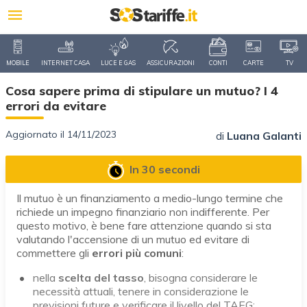
MOBILE
INTERNET CASA
LUCE E GAS
ASSICURAZIONI
CONTI
CARTE
TV
Cosa sapere prima di stipulare un mutuo? I 4
errori da evitare
Aggiornato il 14/11/2023
di
Luana Galanti
In 30 secondi
Il mutuo è un finanziamento a medio-lungo termine che
richiede un impegno finanziario non indifferente. Per
questo motivo, è bene fare attenzione quando si sta
valutando l'accensione di un mutuo ed evitare di
commettere gli
errori più comuni
:
nella
scelta del tasso
, bisogna considerare le
necessità attuali, tenere in considerazione le
previsioni future e verificare il livello del TAEG;