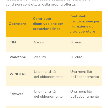
condizioni contrattuali della propria offerta.
Contributo
Contributo
disattivazione per
Operatore
disattivazione per
migrazione ad
cessazione linea
altro operatore
TIM
5 euro
30 euro
Vodafone
28 euro
28 euro
Una mensilità
Una mensilità
WINDTRE
dell’abbonamento
dell’abbonamento
Una mensilità
Una mensilità
Fastweb
dell’abbonamento
dell’abbonamento