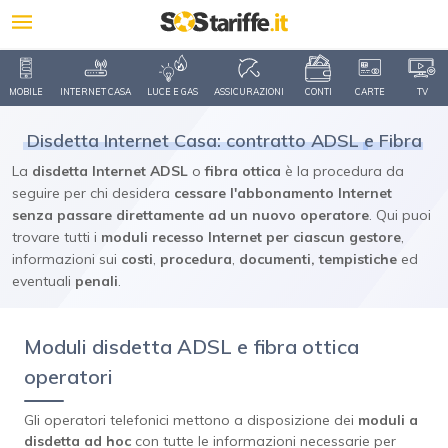
MOBILE
INTERNET CASA
LUCE E GAS
ASSICURAZIONI
CONTI
CARTE
TV
Disdetta Internet Casa: contratto ADSL
e Fibra
La
disdetta Internet ADSL
o
fibra ottica
è la procedura da
seguire per chi desidera
cessare l'abbonamento Internet
senza passare direttamente ad un nuovo operatore
. Qui puoi
trovare tutti i
moduli recesso Internet per ciascun gestore
,
informazioni sui
costi
,
procedura
,
documenti,
tempistiche
ed
eventuali
penali
.
Moduli disdetta ADSL e fibra ottica
operatori
Gli operatori telefonici mettono a disposizione dei
moduli a
disdetta ad hoc
con tutte le informazioni necessarie per