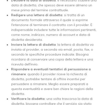
Decidere la data di disdetta
: è necessario stabilire una
data di disdetta, che spesso deve essere almeno un
mese prima del termine contrattuale.
Redigere una lettera di disdetta
: si tratta di un
documento formale attraverso il quale si esprime
l'intenzione di terminare il contratto con il provider. È
indispensabile includere tutte le informazioni pertinenti,
come nome, indirizzo, numero di account e data di
disdetta desiderata.
Inviare la lettera di disdetta
: la lettera di disdetta va
inviata al provider, a seconda via email, posta, fax, o
secondo le specifiche procedure indicate. Bisogna
ricordarsi di conservare una copia della lettera e una
ricevuta dell'invio.
Rispondere a eventuali tentativi di persuasione a
rimanere
: quando il provider riceve la richiesta di
disdetta, potrebbe tentare di offrire incentivi per
persuadere a rimanere. Meglio essere preparati a
questa eventualità e avere ben chiare le ragioni della
disdetta.
Verificare la disdetta:
una volta trascorsa la data di
disdetta, bisogna controllare che il servizio sia stato