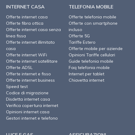
INTERNET CASA
TELEFONIA MOBILE
Offerte internet casa
Offerte telefonia mobile
Offerte fibra ottica
Offerte con smartphone
Offerte internet casa senza
incluso
linea fissa
Offerte 5G
Offerte internet illimitato
Tariffe Estero
casa
Offerte mobile per aziende
Offerte internet WiFi
Opinioni Tariffe cellulari
Offerte internet satellitare
Guide telefonia mobile
Offerte ADSL
Faq telefonia mobile
Offerte internet e fisso
Internet per tablet
Offerte internet business
Chiavetta internet
Speed test
Codice di migrazione
Disdetta internet casa
Verifica copertura internet
Opinioni internet casa
Gestori internet e telefono
LUCE E GAS
ASSICURAZIONI