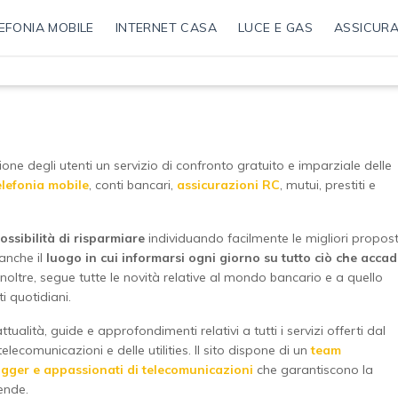
EFONIA MOBILE
INTERNET CASA
LUCE E GAS
ASSICURA
ne degli utenti un servizio di confronto gratuito e imparziale delle
elefonia mobile
, conti bancari,
assicurazioni RC
, mutui, prestiti e
ossibilità di risparmiare
individuando facilmente le migliori propos
 anche il
luogo in cui informarsi ogni giorno su tutto ciò che acca
o, inoltre, segue tutte le novità relative al mondo bancario e a quello
i quotidiani.
ttualità, guide e approfondimenti relativi a tutti i servizi offerti dal
elecomunicazioni e delle utilities. Il sito dispone di un
team
logger e appassionati di telecomunicazioni
che garantiscono la
ende.