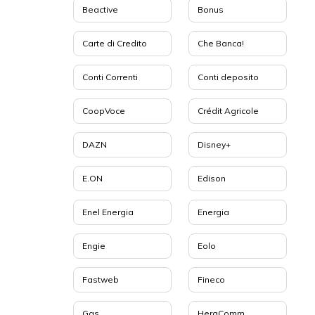
Beactive
Bonus
Carte di Credito
Che Banca!
Conti Correnti
Conti deposito
CoopVoce
Crédit Agricole
DAZN
Disney+
E.ON
Edison
Enel Energia
Energia
Engie
Eolo
Fastweb
Fineco
Gas
HeraComm