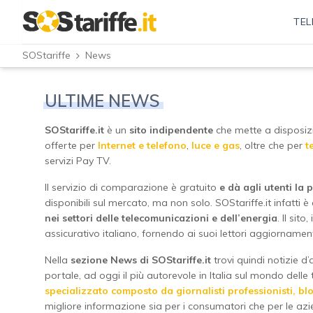
TEL
SOStariffe
News
ULTIME NEWS
SOStariffe.it
è un
sito indipendente
che mette a disposizio
offerte per
Internet e telefono
,
luce e gas
, oltre che per
t
servizi Pay TV.
Il servizio di comparazione è gratuito
e dà agli utenti la p
disponibili sul mercato, ma non solo. SOStariffe.it infatti è
nei settori delle telecomunicazioni e dell’energia
. Il sit
assicurativo italiano, fornendo ai suoi lettori aggiornament
Nella
sezione News di SOStariffe.it
trovi quindi notizie d’a
portale, ad oggi il più autorevole in Italia sul mondo delle t
specializzato composto da giornalisti professionisti, b
migliore informazione sia per i consumatori che per le azi