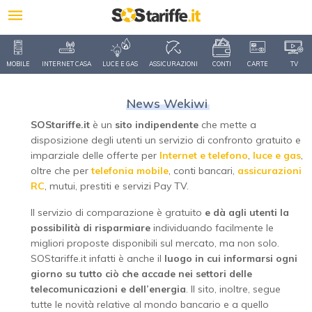
MOBILE
INTERNET CASA
LUCE E GAS
ASSICURAZIONI
CONTI
CARTE
TV
News Wekiwi
SOStariffe.it
è un
sito indipendente
che mette a
disposizione degli utenti un servizio di confronto gratuito e
imparziale delle offerte per
Internet e telefono
,
luce e gas
,
oltre che per
telefonia mobile
, conti bancari,
assicurazioni
RC
, mutui, prestiti e servizi Pay TV.
Il servizio di comparazione è gratuito
e dà agli utenti la
possibilità di risparmiare
individuando facilmente le
migliori proposte disponibili sul mercato, ma non solo.
SOStariffe.it infatti è anche il
luogo in cui informarsi ogni
giorno su tutto ciò che accade nei settori delle
telecomunicazioni e dell’energia
. Il sito, inoltre, segue
tutte le novità relative al mondo bancario e a quello