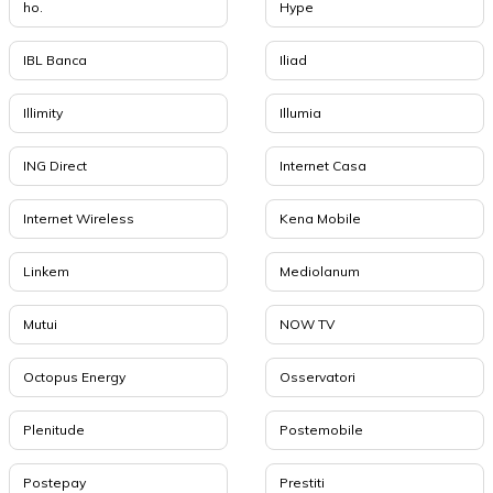
ho.
Hype
IBL Banca
Iliad
Illimity
Illumia
ING Direct
Internet Casa
Internet Wireless
Kena Mobile
Linkem
Mediolanum
Mutui
NOW TV
Octopus Energy
Osservatori
Plenitude
Postemobile
Postepay
Prestiti