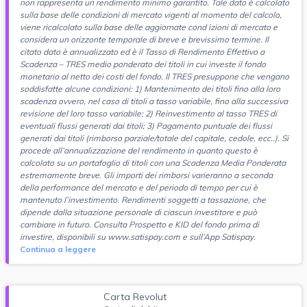
non rappresenta un rendimento minimo garantito. Tale dato è calcolato
sulla base delle condizioni di mercato vigenti al momento del calcolo,
viene ricalcolato sulla base delle aggiornate cond izioni di mercato e
considera un orizzonte temporale di breve e brevissimo termine. Il
citato dato è annualizzato ed è il Tasso di Rendimento Effettivo a
Scadenza – TRES medio ponderato dei titoli in cui investe il fondo
monetario al netto dei costi del fondo. Il TRES presuppone che vengano
soddisfatte alcune condizioni: 1) Mantenimento dei titoli fino alla loro
scadenza ovvero, nel caso di titoli a tasso variabile, fino alla successiva
revisione del loro tasso variabile; 2) Reinvestimento al tasso TRES di
eventuali flussi generati dai titoli; 3) Pagamento puntuale dei flussi
generati dai titoli (rimborso parziale/totale del capitale, cedole, ecc..). Si
procede all’annualizzazione del rendimento in quanto questo è
calcolato su un portafoglio di titoli con una Scadenza Media Ponderata
estremamente breve. Gli importi dei rimborsi varieranno a seconda
della performance del mercato e del periodo di tempo per cui è
mantenuto l’investimento. Rendimenti soggetti a tassazione, che
dipende dalla situazione personale di ciascun investitore e può
cambiare in futuro. Consulta Prospetto e KID del fondo prima di
investire, disponibili su www.satispay.com e sull’App Satispay.
Continua a leggere
Carta Revolut