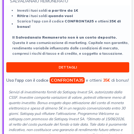
SALVADANAIO REMUNERATO
Investi i tuoi soldi
a partire da 1€
Ritira
i tuoi soldi
quando vuoi
Scarica l’app con il codice
CONFRONTA35
e ottieni
35€ di
bonus!
ll Salvadanaio Remunerato non è un conto deposito.
Questa è una comunicazione di marketing. Capitale non garantito,
rendimento variabile influenzato dalle condizioni di mercato,
compresi i rischi di tasso e di credito, e soggetto a tassazione.
DETTAGLI
Usa l'app con il codice
CONFRONTA35
e ottieni
35€
di bonus!
Servizi di investimento forniti da Satispay Invest SA, autorizzata dalla
CSSF. Investire comporta variazioni di
valore, potresti ottenere meno di
quanto investito. Bonus erogato dopo attivazione del conto di moneta
elettronica e spesa di almeno 5€ in un negozio convenzionato entro 30
giorni. Satispay può rifiutare l'attivazione. Programma Welcome su
satispay.com promosso da Satispay Invest SA. ¹Stimato al 15/06/2026,
al netto del costo puntuale del fondo a tale data. Tale dato è puramente
indicativo, non costituisce una garanzia di rendimento futuro atteso e