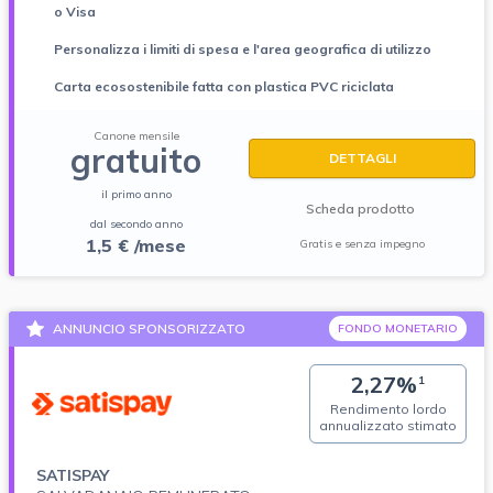
o Visa
Personalizza i limiti di spesa e l'area geografica di utilizzo
Carta ecosostenibile fatta con plastica PVC riciclata
Canone mensile
gratuito
DETTAGLI
il primo anno
Scheda prodotto
dal secondo anno
1,5 € /mese
Gratis e senza impegno
ANNUNCIO SPONSORIZZATO
FONDO MONETARIO
2,27%
1
Rendimento lordo
annualizzato stimato
SATISPAY