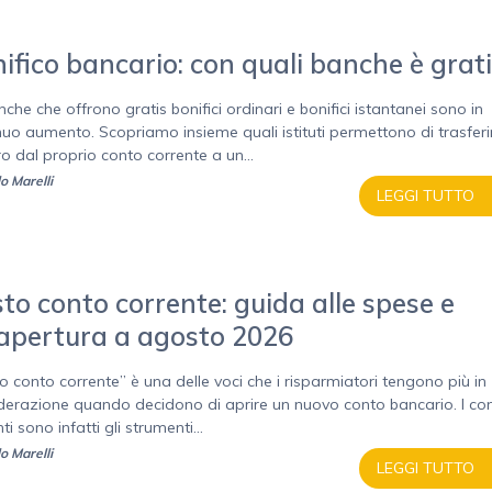
ifico bancario: con quali banche è grat
che che offrono gratis bonifici ordinari e bonifici istantanei sono in
nuo aumento. Scopriamo insieme quali istituti permettono di trasferir
o dal proprio conto corrente a un...
o Marelli
LEGGI TUTTO
to conto corrente: guida alle spese e
'apertura a agosto 2026
o conto corrente” è una delle voci che i risparmiatori tengono più in
derazione quando decidono di aprire un nuovo conto bancario. I con
ti sono infatti gli strumenti...
o Marelli
LEGGI TUTTO