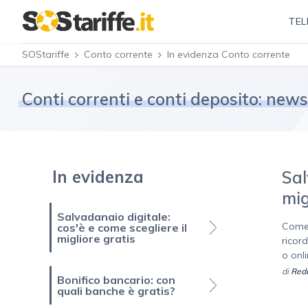
TEL
SOStariffe
Conto corrente
In evidenza Conto corrente
Conti correnti e conti deposito: new
In evidenza
Sal
mig
Salvadanaio digitale:
Come 
cos'è e come scegliere il
migliore gratis
ricor
o onli
di
Reda
Bonifico bancario: con
quali banche è gratis?