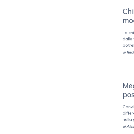
Chi
mod
La ch
dalle
potreb
di
Reda
Meg
pos
Convi
diffe
nella 
di
Ales