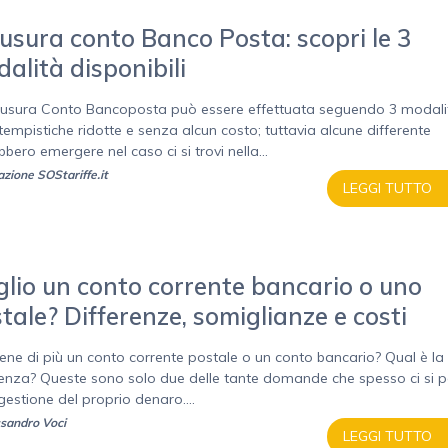
usura conto Banco Posta: scopri le 3
alità disponibili
iusura Conto Bancoposta può essere effettuata seguendo 3 modali
 tempistiche ridotte e senza alcun costo; tuttavia alcune differente
bero emergere nel caso ci si trovi nella...
zione SOStariffe.it
LEGGI TUTTO
lio un conto corrente bancario o uno
tale? Differenze, somiglianze e costi
ene di più un conto corrente postale o un conto bancario? Qual è la
renza? Queste sono solo due delle tante domande che spesso ci si 
gestione del proprio denaro....
sandro Voci
LEGGI TUTTO