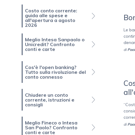
Costo conto corrente:
guida alle spese e
Bon
all'apertura a agosto
2026
Le ban
conti
Meglio Intesa Sanpaolo o
denar
Unicredit? Confronto
conti e carte
di
Paol
Cos'è l'open banking?
Tutto sulla rivoluzione del
conto connesso
Cos
all
Chiudere un conto
corrente, istruzioni e
consigli
“Cost
consi
corren
Meglio Fineco o Intesa
di
Paol
San Paolo? Confronto
conti e carte