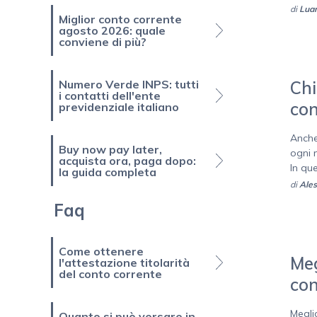
di
Luan
Miglior conto corrente
agosto 2026: quale
conviene di più?
Numero Verde INPS: tutti
Chi
i contatti dell'ente
con
previdenziale italiano
Anche
Buy now pay later,
ogni 
acquista ora, paga dopo:
In qu
la guida completa
di
Ales
Faq
Come ottenere
Meg
l'attestazione titolarità
del conto corrente
con
Megli
Quanto si può versare in