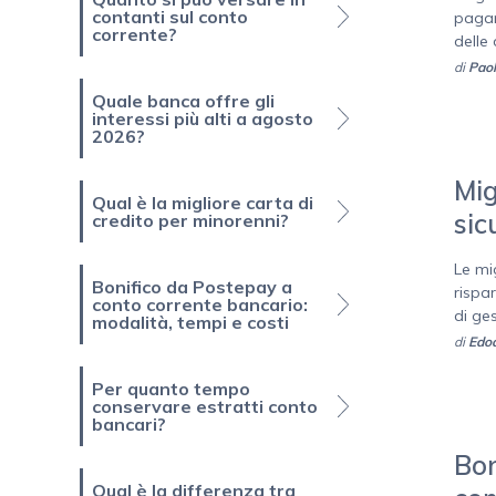
contanti sul conto
pagam
corrente?
delle
di
Paol
Quale banca offre gli
interessi più alti a agosto
2026?
Mig
Qual è la migliore carta di
sic
credito per minorenni?
Le mi
Bonifico da Postepay a
rispa
conto corrente bancario:
di ges
modalità, tempi e costi
di
Edoa
Per quanto tempo
conservare estratti conto
bancari?
Bon
Qual è la differenza tra