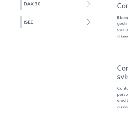
DAX 30
Com
Il bo
ISEE
gesti
opzion
di
Luan
Con
svi
Conto
perso
eredit
di
Paol