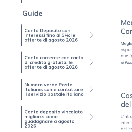
Guide
Meg
Con
Conto Deposito con
interessi fino al 5%: le
offerte di agosto 2026
Meglio
rispa
due “g
Conto corrente con carta
di credito gratuita: le
di
Paol
offerte di agosto 2026
Numero verde Poste
Italiane: come contattare
il servizio postale italiano
Cos
del
Conto deposito vincolato
migliore: come
L'int
guadagnare a agosto
intere
2026
dell'e