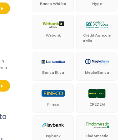
Banca Widiba
Hype
Webank
Crédit Agricole
Italia
 in
nca.
Banca Etica
MeglioBanca
Fineco
CREDEM
to
Isybank
Findomestic
e i