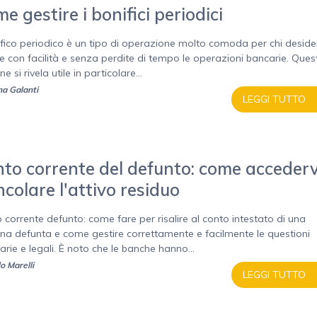
e gestire i bonifici periodici
nifico periodico è un tipo di operazione molto comoda per chi deside
re con facilità e senza perdite di tempo le operazioni bancarie. Ques
e si rivela utile in particolare...
a Galanti
LEGGI TUTTO
to corrente del defunto: come accederv
ncolare l'attivo residuo
 corrente defunto: come fare per risalire al conto intestato di una
na defunta e come gestire correttamente e facilmente le questioni
arie e legali. È noto che le banche hanno...
o Marelli
LEGGI TUTTO