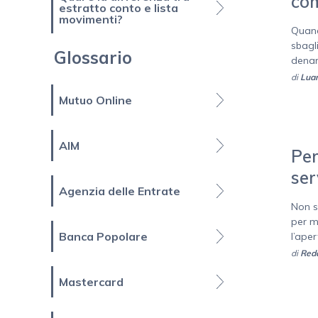
co
estratto conto e lista
movimenti?
Quand
sbagl
Glossario
denar
di
Luan
Mutuo Online
AIM
Per
ser
Agenzia delle Entrate
Non s
per m
Banca Popolare
l’aper
di
Reda
Mastercard