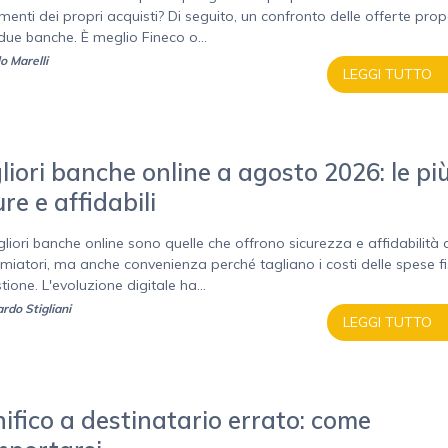
enti dei propri acquisti? Di seguito, un confronto delle offerte pro
 due banche. È meglio Fineco o...
o Marelli
LEGGI TUTTO
liori banche online a agosto 2026: le pi
ure e affidabili
gliori banche online sono quelle che offrono sicurezza e affidabilità 
rmiatori, ma anche convenienza perché tagliano i costi delle spese f
tione. L'evoluzione digitale ha...
rdo Stigliani
LEGGI TUTTO
ifico a destinatario errato: come