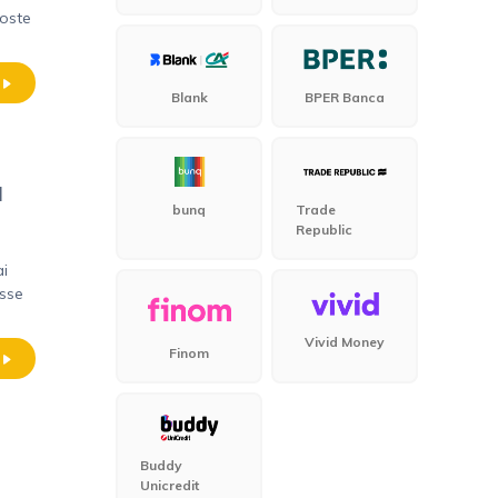
poste
Blank
BPER Banca
ù
bunq
Trade
Republic
ai
isse
Vivid Money
Finom
Buddy
Unicredit