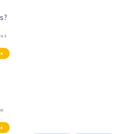
is?
e il
ti