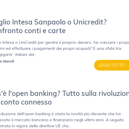
lio Intesa Sanpaolo o Unicredit?
fronto conti e carte
 Intesa o UniCredit per gestire il proprio denaro, far crescere i propr
rmi ed effettuare i pagamenti dei propri acquisti? È una sfida tra
iganti” italiani del...
o Marelli
LEGGI TUTTO
'è l'open banking? Tutto sulla rivoluzio
 conto connesso
roduzione dell'open banking è stata la novità più rilevante che ha
ssato il mercato bancario e finanziario negli ultimi anni. A seguito
ntrata in vigore delle direttive UE che...