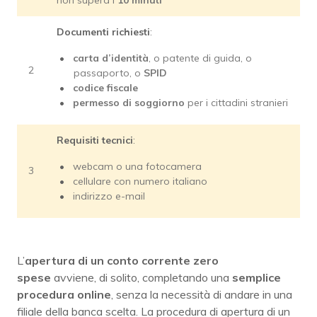
non supera i
10 minuti
Documenti richiesti
:
carta d’identità
, o patente di guida, o
2
passaporto, o
SPID
codice fiscale
permesso di soggiorno
per i cittadini stranieri
Requisiti tecnici
:
webcam o una fotocamera
3
cellulare con numero italiano
indirizzo e-mail
L’
apertura di un conto corrente zero
spese
avviene, di solito, completando una
semplice
procedura online
, senza la necessità di andare in una
filiale della banca scelta. La procedura di apertura di un