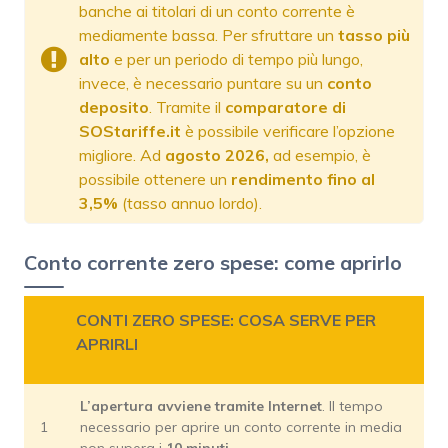
banche ai titolari di un conto corrente è
mediamente bassa. Per sfruttare un
tasso più
alto
e per un periodo di tempo più lungo,
invece, è necessario puntare su un
conto
deposito
. Tramite il
comparatore di
SOStariffe.it
è possibile verificare l’opzione
migliore. Ad
agosto 2026,
ad esempio, è
possibile ottenere un
rendimento fino al
3,5%
(tasso annuo lordo).
Conto corrente zero spese: come aprirlo
CONTI ZERO SPESE: COSA SERVE PER
APRIRLI
L’apertura avviene tramite Internet
. Il tempo
1
necessario per aprire un conto corrente in media