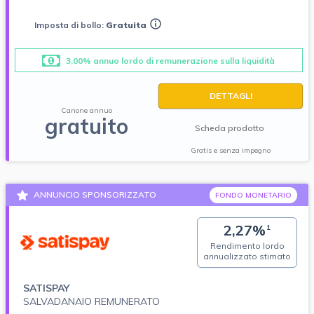
Imposta di bollo:
Gratuita
3,00% annuo lordo di remunerazione sulla liquidità
DETTAGLI
Canone annuo
gratuito
Scheda prodotto
Gratis e senza impegno
ANNUNCIO SPONSORIZZATO
FONDO MONETARIO
2,27%
1
Rendimento lordo
annualizzato stimato
SATISPAY
SALVADANAIO REMUNERATO