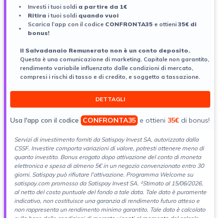
Investi i tuoi soldi
a partire da 1€
Ritira
i tuoi soldi
quando vuoi
Scarica l’app con il codice
CONFRONTA35
e ottieni
35€ di
bonus!
ll Salvadanaio Remunerato non è un conto deposito.
Questa è una comunicazione di marketing. Capitale non garantito,
rendimento variabile influenzato dalle condizioni di mercato,
compresi i rischi di tasso e di credito, e soggetto a tassazione.
DETTAGLI
Usa l'app con il codice
CONFRONTA35
e ottieni
35€
di bonus!
Servizi di investimento forniti da Satispay Invest SA, autorizzata dalla
CSSF. Investire comporta variazioni di
valore, potresti ottenere meno di
quanto investito. Bonus erogato dopo attivazione del conto di moneta
elettronica e spesa di almeno 5€ in un negozio convenzionato entro 30
giorni. Satispay può rifiutare l'attivazione. Programma Welcome su
satispay.com promosso da Satispay Invest SA. ¹Stimato al 15/06/2026,
al netto del costo puntuale del fondo a tale data. Tale dato è puramente
indicativo, non costituisce una garanzia di rendimento futuro atteso e
non rappresenta un rendimento minimo garantito. Tale dato è calcolato