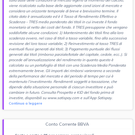
sulla base delle condizioni di mercato vigenti al momento del calcolo,
viene ricalcolato sulla base delle aggiornate cond izioni di mercato e
considera un orizzonte temporale di breve e brevissimo termine. Il
citato dato è annualizzato ed è il Tasso di Rendimento Effettivo a
Scadenza – TRES medio ponderato dei titoli in cui investe il fondo
monetario al netto dei costi del fondo. Il TRES presuppone che vengano
soddisfatte alcune condizioni: 1) Mantenimento dei titoli fino alla loro
scadenza ovvero, nel caso di titoli a tasso variabile, fino alla successiva
revisione del loro tasso variabile; 2) Reinvestimento al tasso TRES di
eventuali flussi generati dai titoli; 3) Pagamento puntuale dei flussi
generati dai titoli (rimborso parziale/totale del capitale, cedole, ecc..). Si
procede all’annualizzazione del rendimento in quanto questo è
calcolato su un portafoglio di titoli con una Scadenza Media Ponderata
estremamente breve. Gli importi dei rimborsi varieranno a seconda
della performance del mercato e del periodo di tempo per cui è
mantenuto l’investimento. Rendimenti soggetti a tassazione, che
dipende dalla situazione personale di ciascun investitore e può
cambiare in futuro. Consulta Prospetto e KID del fondo prima di
investire, disponibili su www.satispay.com e sull’App Satispay.
Continua a leggere
Conto Corrente BBVA