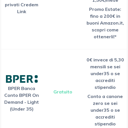
1,50€/mese
privati Credem
Promo Estate:
Link
fino a 200€ in
buoni Amazon.it,
scopri come
ottenerli!*
0€ invece di 5,30
mensili se sei
under35 o se
accrediti
stipendio
BPER Banca
Gratuito
Conto BPER On
Conto a canone
Demand - Light
zero se sei
(Under 35)
under35 o se
accrediti
stipendio