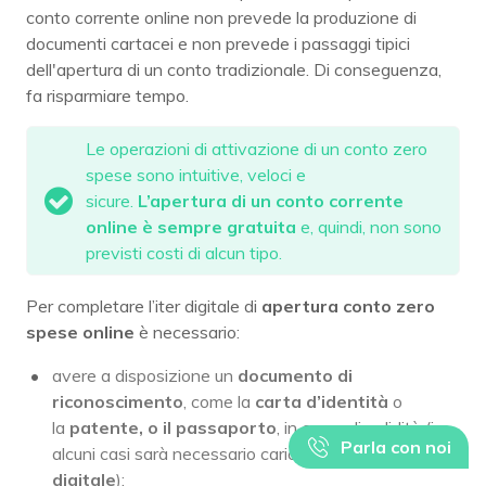
conto corrente online non prevede la produzione di
documenti cartacei e non prevede i passaggi tipici
dell'apertura di un conto tradizionale. Di conseguenza,
fa risparmiare tempo.
Le operazioni di attivazione di un conto zero
spese sono intuitive, veloci e
sicure.
L’apertura di un conto corrente
online è sempre gratuita
e, quindi, non sono
previsti costi di alcun tipo.
Per completare l’iter digitale di
apertura conto zero
spese online
è necessario:
avere a disposizione un
documento di
riconoscimento
, come la
carta d’identità
o
la
patente, o il passaporto
, in corso di validità (in
Parla con noi
alcuni casi sarà necessario caricare una
copia
digitale
);