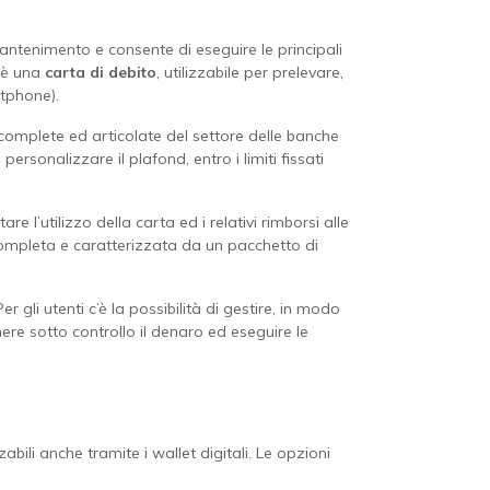
antenimento e consente di eseguire le principali
c’è una
carta di debito
, utilizzabile per prelevare,
rtphone).
complete ed articolate del settore delle banche
personalizzare il plafond, entro i limiti fissati
 l’utilizzo della carta ed i relativi rimborsi alle
completa e caratterizzata da un pacchetto di
Per gli utenti c’è la possibilità di gestire, in modo
ere sotto controllo il denaro ed eseguire le
izzabili anche tramite i wallet digitali. Le opzioni