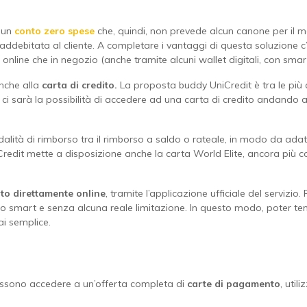
è un
conto zero spese
che, quindi, non prevede alcun canone per il m
debitata al cliente. A completare i vantaggi di questa soluzione 
nline che in negozio (anche tramite alcuni wallet digitali, con sma
anche alla
carta di credito.
La proposta buddy UniCredit è tra le più 
tti, ci sarà la possibilità di accedere ad una carta di credito andando a 
alità di rimborso tra il rimborso a saldo o rateale, in modo da adattare
iCredit mette a disposizione anche la carta World Elite, ancora più 
ito direttamente online
, tramite l’applicazione ufficiale del servizio. 
odo smart e senza alcuna reale limitazione. In questo modo, poter ten
ai semplice.
possono accedere a un’offerta completa di
carte di pagamento
, util