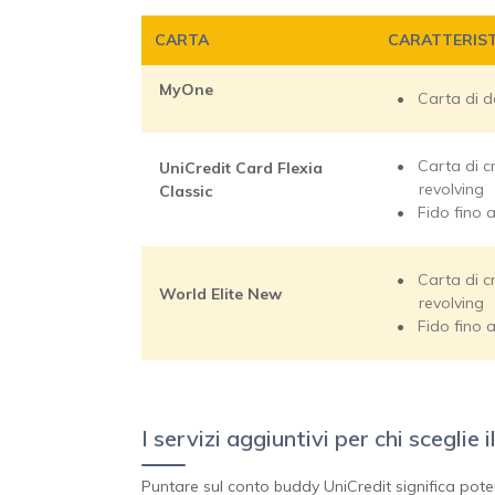
CARTA
CARATTERIS
MyOne
Carta di d
Carta di c
UniCredit Card Flexia
revolving
Classic
Fido fino 
Carta di c
World Elite New
revolving
Fido fino 
I servizi aggiuntivi per chi scegli
Puntare sul conto buddy UniCredit significa poter