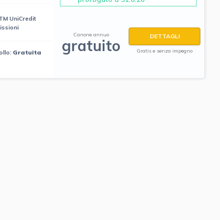
ATM UniCredit
ssioni
Canone annuo
DETTAGLI
gratuito
Gratis e senza impegno
ollo:
Gratuita