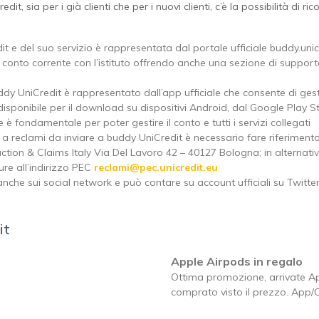
, sia per i già clienti che per i nuovi clienti, c’è la possibilità di ric
t e del suo servizio è rappresentata dal portale ufficiale buddy.unicre
 conto corrente con l’istituto offrendo anche una sezione di supporto 
buddy UniCredit è rappresentato dall’app ufficiale che consente di gest
è disponibile per il download su dispositivi Android, dal Google Play S
e è fondamentale per poter gestire il conto e tutti i servizi collegati
 a reclami da inviare a buddy UniCredit è necessario fare riferiment
ion & Claims Italy Via Del Lavoro 42 – 40127 Bologna; in alternativa, 
re all’indirizzo PEC
reclami@pec.unicredit.eu
che sui social network e può contare su account ufficiali su Twitte
it
Apple Airpods in regalo
Ottima promozione, arrivate Ap
comprato visto il prezzo. App/