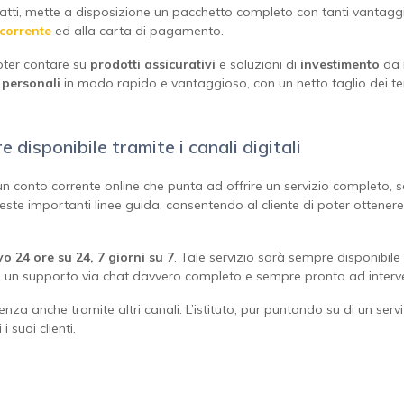
infatti, mette a disposizione un pacchetto completo con tanti vantagg
corrente
ed alla carta di pagamento.
poter contare su
prodotti
assicurativi
e soluzioni di
investimento
da 
i personali
in modo rapido e vantaggioso, con un netto taglio dei temp
disponibile tramite i canali digitali
un conto corrente online che punta ad offrire un servizio completo, s
ste importanti linee guida, consentendo al cliente di poter ottenere 
vo 24 ore su 24, 7 giorni su 7
. Tale servizio sarà sempre disponibile 
i un supporto via chat davvero completo e sempre pronto ad interven
istenza anche tramite altri canali. L’istituto, pur puntando su di un s
 suoi clienti.