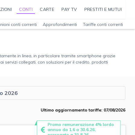
ZIONI
CONTI
CARTE
PAY TV
PRESTITI E MUTUI
nioni conti correnti
Approfondimenti
Tariffe conti correnti
letamente in linea, in particolare tramite smartphone grazie
i servizi collegati, con soluzioni per il credito, prodotti
to 2026
Ultimo aggiornamento tariffe: 07/08/2026
Promo remunerazione 4% lordo
annuo da 1.6 a 30.6.26,
prorogato a 31.8.26