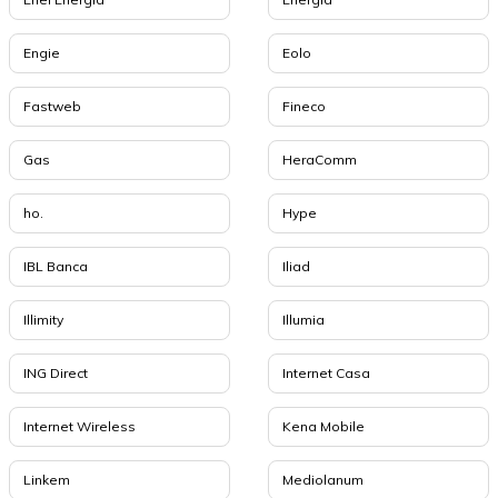
Engie
Eolo
Fastweb
Fineco
Gas
HeraComm
ho.
Hype
IBL Banca
Iliad
Illimity
Illumia
ING Direct
Internet Casa
Internet Wireless
Kena Mobile
Linkem
Mediolanum