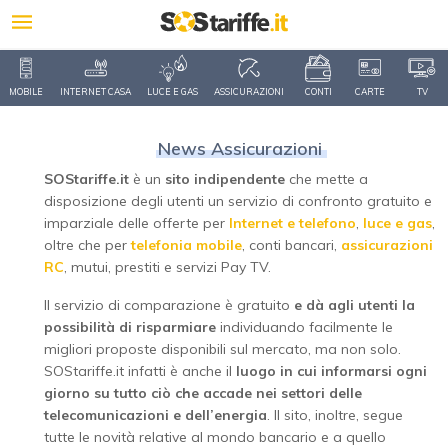
MOBILE
INTERNET CASA
LUCE E GAS
ASSICURAZIONI
CONTI
CARTE
TV
News Assicurazioni
SOStariffe.it
è un
sito indipendente
che mette a
disposizione degli utenti un servizio di confronto gratuito e
imparziale delle offerte per
Internet e telefono
,
luce e gas
,
oltre che per
telefonia mobile
, conti bancari,
assicurazioni
RC
, mutui, prestiti e servizi Pay TV.
Il servizio di comparazione è gratuito
e dà agli utenti la
possibilità di risparmiare
individuando facilmente le
migliori proposte disponibili sul mercato, ma non solo.
SOStariffe.it infatti è anche il
luogo in cui informarsi ogni
giorno su tutto ciò che accade nei settori delle
telecomunicazioni e dell’energia
. Il sito, inoltre, segue
tutte le novità relative al mondo bancario e a quello