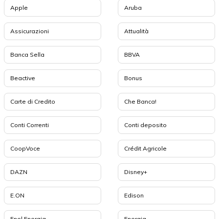
Apple
Aruba
Assicurazioni
Attualità
Banca Sella
BBVA
Beactive
Bonus
Carte di Credito
Che Banca!
Conti Correnti
Conti deposito
CoopVoce
Crédit Agricole
DAZN
Disney+
E.ON
Edison
Enel Energia
Energia