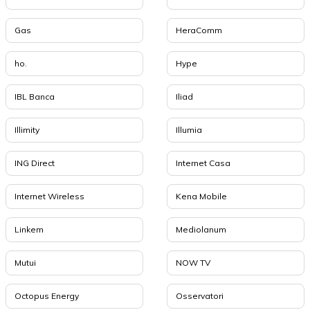
Gas
HeraComm
ho.
Hype
IBL Banca
Iliad
Illimity
Illumia
ING Direct
Internet Casa
Internet Wireless
Kena Mobile
Linkem
Mediolanum
Mutui
NOW TV
Octopus Energy
Osservatori