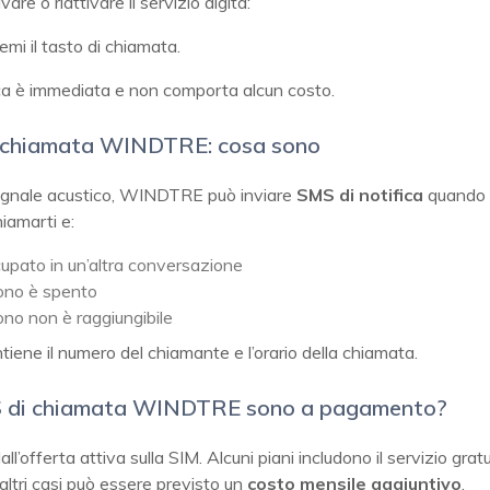
vare o riattivare il servizio digita:
emi il tasto di chiamata.
ca è immediata e non comporta alcun costo.
 chiamata WINDTRE: cosa sono
segnale acustico, WINDTRE può inviare
SMS di notifica
quando 
iamarti e:
cupato in un’altra conversazione
fono è spento
fono non è raggiungibile
iene il numero del chiamante e l’orario della chiamata.
S di chiamata WINDTRE sono a pagamento?
ll’offerta attiva sulla SIM. Alcuni piani includono il servizio gra
altri casi può essere previsto un
costo mensile aggiuntivo
.