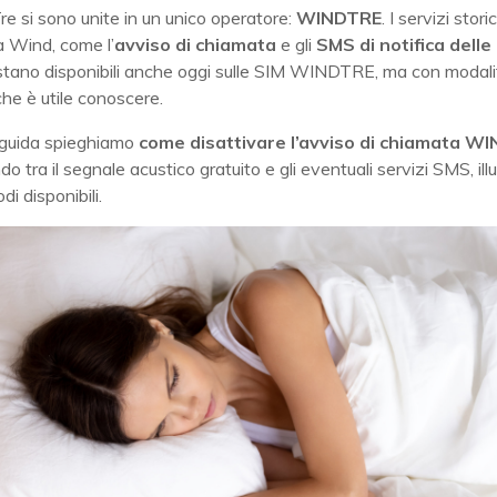
e si sono unite in un unico operatore:
WINDTRE
. I servizi sto
a Wind, come l’
avviso di chiamata
e gli
SMS di notifica dell
estano disponibili anche oggi sulle SIM WINDTRE, ma con modali
he è utile conoscere.
 guida spieghiamo
come disattivare l’avviso di chiamata W
do tra il segnale acustico gratuito e gli eventuali servizi SMS, il
odi disponibili.