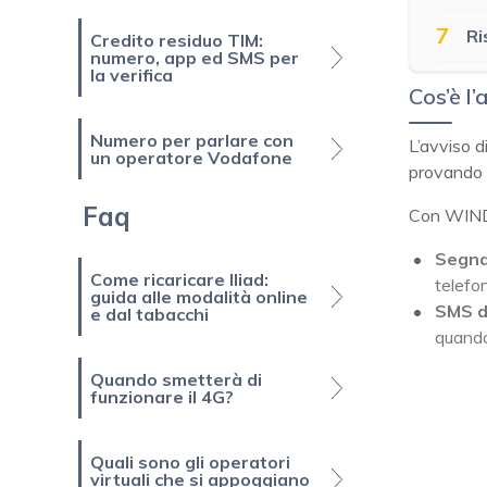
7
Ri
Credito residuo TIM:
numero, app ed SMS per
la verifica
Cos’è l
Numero per parlare con
L’avviso d
un operatore Vodafone
provando a
Faq
Con WIND
Segna
Come ricaricare Iliad:
telefon
guida alle modalità online
SMS d
e dal tabacchi
quando
Quando smetterà di
funzionare il 4G?
Quali sono gli operatori
virtuali che si appoggiano