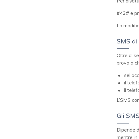
Per disatti
#43#
e pr
La modifi
SMS di
Oltre al 
prova a ch
sei oc
il tele
il tele
L’SMS cont
Gli SM
Dipende da
mentre in 