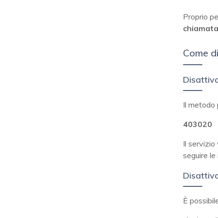
Proprio pe
chiamat
Come d
Disattiv
Il metodo 
403020
Il servizi
seguire le 
Disattiv
È possibil