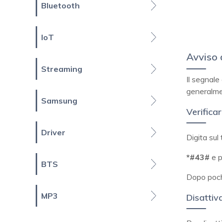
Bluetooth
IoT
Avviso 
Streaming
Il segnale
generalmen
Samsung
Verifica
Driver
Digita sul
*#43#
e p
BTS
Dopo pochi
MP3
Disattiva