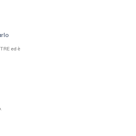
arlo
DTRE ed è
.