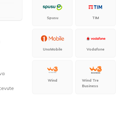
Spusu
TIM
a
UnoMobile
Vodafone
ova
Wind
Wind Tre
Business
icevute