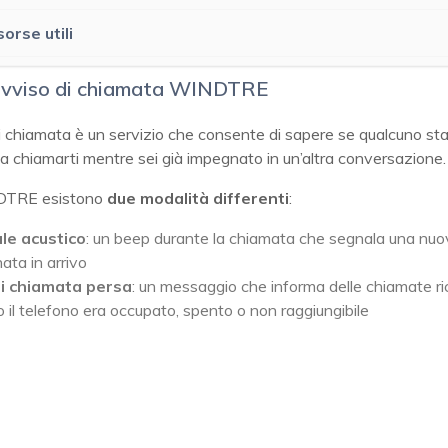
sorse utili
’avviso di chiamata WINDTRE
i chiamata è un servizio che consente di sapere se qualcuno st
 chiamarti mentre sei già impegnato in un’altra conversazione.
TRE esistono
due modalità differenti
:
le acustico
: un beep durante la chiamata che segnala una nu
ata in arrivo
i chiamata persa
: un messaggio che informa delle chiamate r
 il telefono era occupato, spento o non raggiungibile