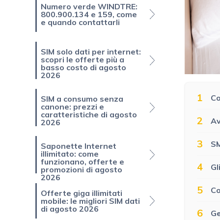
Numero verde WINDTRE:
800.900.134 e 159, come
e quando contattarli
SIM solo dati per internet:
scopri le offerte più a
basso costo di agosto
2026
1
Co
SIM a consumo senza
canone: prezzi e
caratteristiche di agosto
2
Av
2026
3
SM
Saponette Internet
illimitato: come
funzionano, offerte e
4
Gl
promozioni di agosto
2026
5
Co
Offerte giga illimitati
mobile: le migliori SIM dati
di agosto 2026
6
Ge