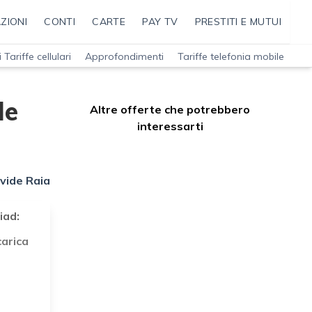
ZIONI
CONTI
CARTE
PAY TV
PRESTITI E MUTUI
 Tariffe cellulari
Approfondimenti
Tariffe telefonia mobile
le
Altre offerte che potrebbero
interessarti
i
vide Raia
iad:
carica
d