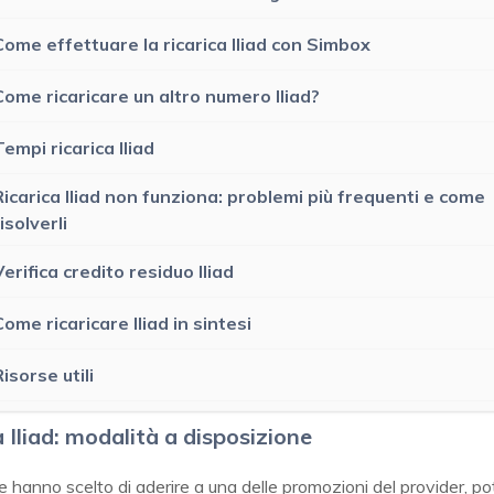
Come effettuare la ricarica Iliad con Simbox
Come ricaricare un altro numero Iliad?
Tempi ricarica Iliad
Ricarica Iliad non funziona: problemi più frequenti e come
isolverli
Verifica credito residuo Iliad
Come ricaricare Iliad in sintesi
Risorse utili
a Iliad: modalità a disposizione
che hanno scelto di aderire a una delle promozioni del provider, p