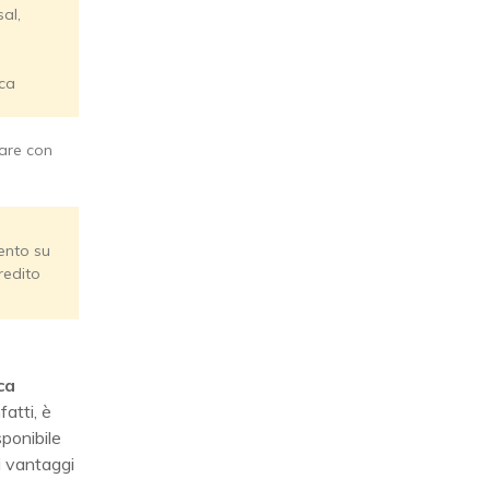
sal,
ica
gare con
nto su
redito
ica
fatti, è
sponibile
ri vantaggi