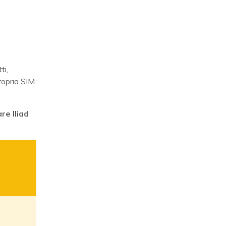
ti,
ropria SIM
are Iliad