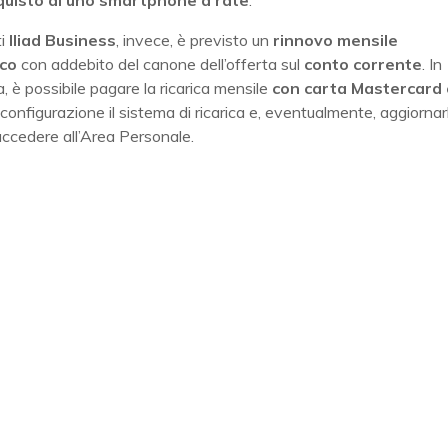
quisto di uno smartphone a rate
.
ti
Iliad
Business
, invece, è previsto un
rinnovo mensile
co
con addebito del canone dell’offerta sul
conto
corrente
. In
a, è possibile pagare la ricarica mensile
con carta Mastercard 
configurazione il sistema di ricarica e, eventualmente, aggiornarl
accedere all’Area Personale.