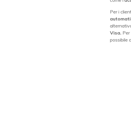
come l’
ac
Per i clien
automati
alternativ
Visa.
Per 
possibile 