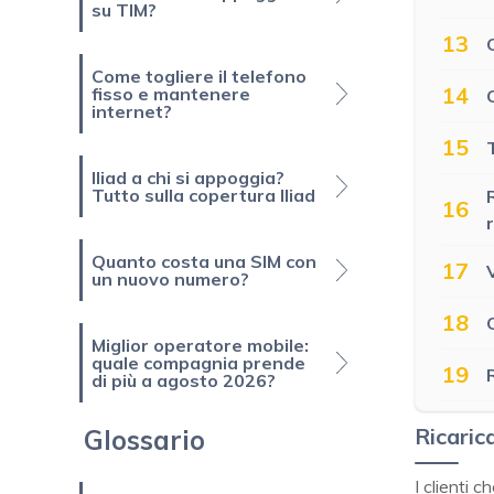
su TIM?
13
Come togliere il telefono
14
fisso e mantenere
internet?
15
Iliad a chi si appoggia?
Tutto sulla copertura Iliad
16
r
Quanto costa una SIM con
17
un nuovo numero?
18
Miglior operatore mobile:
quale compagnia prende
19
di più a agosto 2026?
Ricaric
Glossario
I clienti 