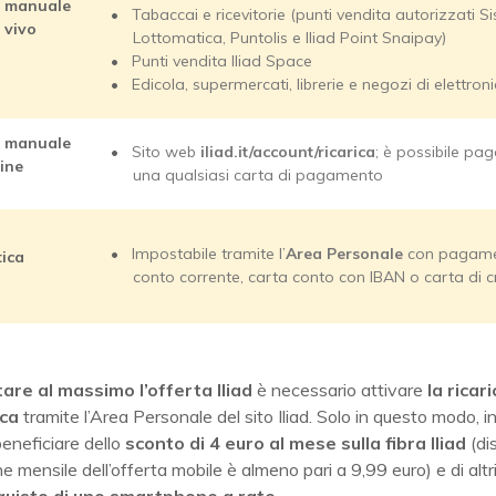
a manuale
Tabaccai e ricevitorie (punti vendita autorizzati Si
l vivo
Lottomatica, Puntolis e Iliad Point Snaipay)
Punti vendita Iliad Space
Edicola, supermercati, librerie e negozi di elettron
a manuale
Sito web
iliad.it/account/ricarica
; è possibile pa
line
una qualsiasi carta di pagamento
Impostabile tramite l’
Area Personale
con pagame
ica
conto corrente, carta conto con IBAN o carta di c
tare al massimo l’offerta Iliad
è necessario attivare
la ricar
ca
tramite l’Area Personale del sito Iliad. Solo in questo modo, in
beneficiare dello
sconto di 4 euro al mese sulla
fibra
Iliad
(di
ne mensile dell’offerta mobile è almeno pari a 9,99 euro) e di alt