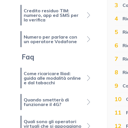
3
Co
Credito residuo TIM:
numero, app ed SMS per
4
Ri
la verifica
5
Ri
Numero per parlare con
un operatore Vodafone
6
Ri
Faq
7
Ri
8
Ri
Come ricaricare Iliad:
guida alle modalità online
e dal tabacchi
9
Co
10
Quando smetterà di
funzionare il 4G?
11
Quali sono gli operatori
12
virtuali che si appoggiano