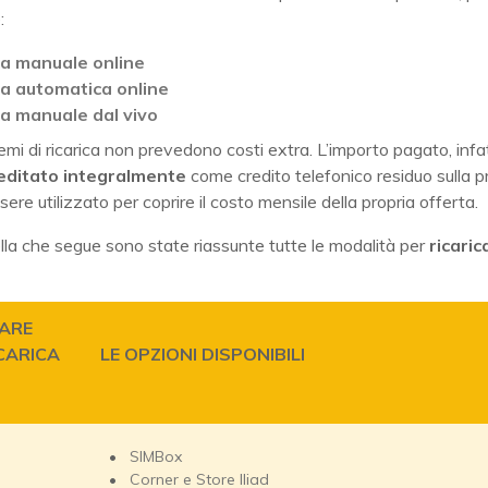
:
ica manuale online
ca automatica online
ica manuale dal vivo
stemi di ricarica non prevedono costi extra. L’importo pagato, infat
editato integralmente
come credito telefonico residuo sulla p
sere utilizzato per coprire il costo mensile della propria offerta.
lla che segue sono state riassunte tutte le modalità per
ricaric
ARE
CARICA
LE OPZIONI DISPONIBILI
SIMBox
Corner e Store Iliad