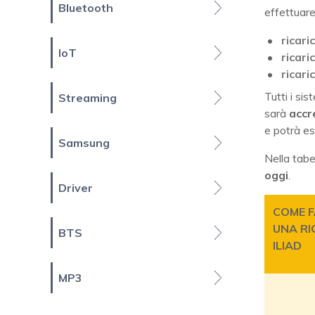
Bluetooth
effettuare
ricar
IoT
ricari
ricar
Tutti i si
Streaming
sarà
accr
e potrà es
Samsung
Nella tabe
oggi
.
Driver
COME F
UNA RI
BTS
ILIAD
MP3