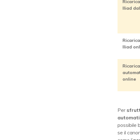
Ricaric
Iliad da
Ricaric
Iliad on
Ricarica
automat
online
Per
sfrut
automati
possibile 
se il cano