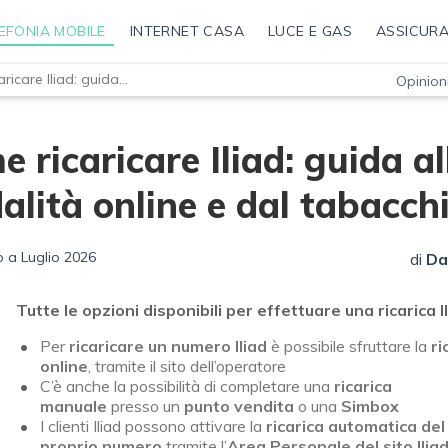
EFONIA MOBILE
INTERNET CASA
LUCE E GAS
ASSICURA
Come ricaricare Iliad: guida alle modalità online e dal tabacchi
Opinioni
 ricaricare Iliad: guida al
lità online e dal tabacch
 a Luglio 2026
di
Da
Tutte le opzioni disponibili per effettuare una ricarica Il
Per
ricaricare un numero Iliad
è possibile sfruttare la
ri
online
, tramite il sito dell’operatore
C’è anche la possibilità di completare una
ricarica
manuale
presso un
punto vendita
o una
Simbox
I clienti Iliad possono attivare la
ricarica automatica del
proprio numero
tramite l’
Area Personale del sito Ilia