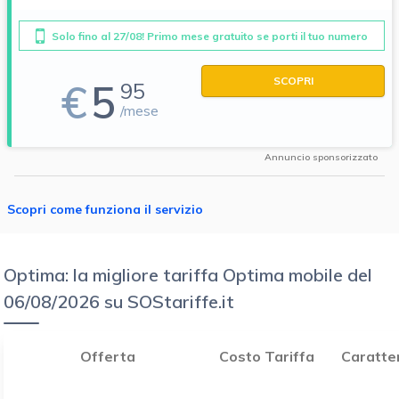
Solo fino al 27/08! Primo mese gratuito se porti il tuo numero
SCOPRI
€
5
95
/mese
Annuncio sponsorizzato
Scopri come funziona il servizio
Optima: la migliore tariffa Optima mobile del
06/08/2026 su SOStariffe.it
Offerta
Costo Tariffa
Caratter