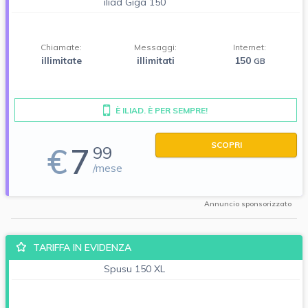
iliad Giga 150
Chiamate:
Messaggi:
Internet:
illimitate
illimitati
150
GB
È ILIAD. È PER SEMPRE!
SCOPRI
€
7
99
/mese
Annuncio sponsorizzato
TARIFFA IN EVIDENZA
Spusu 150 XL