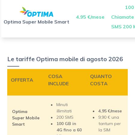
100
4.95 €/mese
Chiamate I
Optima Super Mobile Smart
SMS 200 
Le tariffe Optima mobile di agosto 2026
COSA
QUANTO
OFFERTA
INCLUDE
COSTA
Minuti
illimitati
4,95 €/mese
Optima
200 SMS
9,90 € una
Super Mobile
100 GB in
tantum per
Smart
4G fino a 60
la SIM