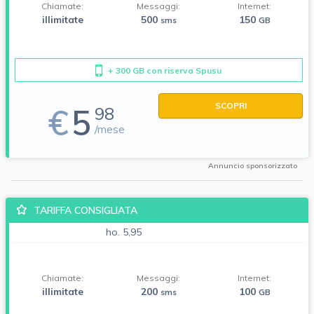
Chiamate:
Messaggi:
Internet:
illimitate
500
150
sms
GB
+ 300 GB con riserva Spusu
SCOPRI
€
5
98
/mese
Annuncio sponsorizzato
TARIFFA CONSIGLIATA
ho. 5,95
Chiamate:
Messaggi:
Internet:
illimitate
200
100
sms
GB