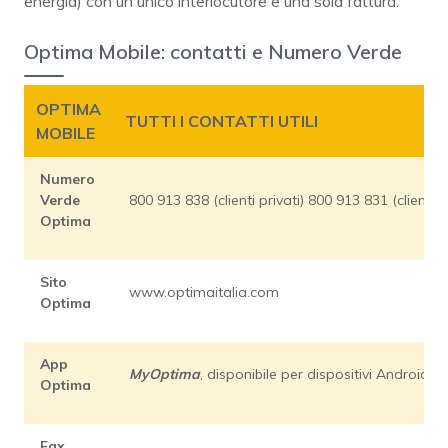
energia) con un unico interlocutore e una sola fattura.
Optima Mobile: contatti e Numero Verde
OPTIMA
TUTTI I CONTATTI UTILI
MOBILE
Numero
Verde
800 913 838 (clienti privati) 800 913 831 (clienti 
Optima
Sito
www.optimaitalia.com
Optima
App
MyOptima
, disponibile per dispositivi Android e
Optima
Fax