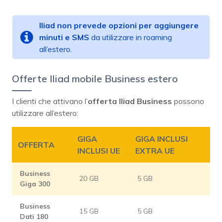
Iliad non prevede opzioni per aggiungere
minuti e SMS
da utilizzare in roaming
all’estero.
Offerte Iliad mobile Business estero
I clienti che attivano l’
offerta Iliad Business
possono
utilizzare all’estero:
GIGA
GIGA INCLUSI
OFFERTA
INCLUSI UE
EXTRA UE
Business
20 GB
5 GB
Giga 300
Business
15 GB
5 GB
Dati 180