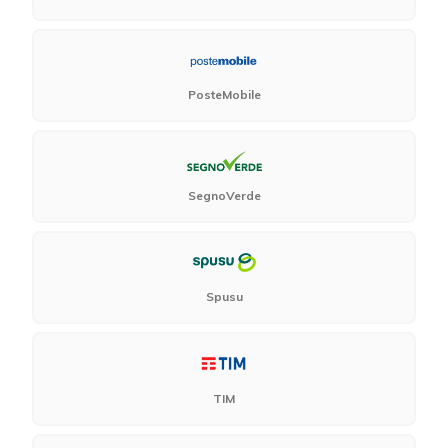
PosteMobile
SegnoVerde
Spusu
TIM