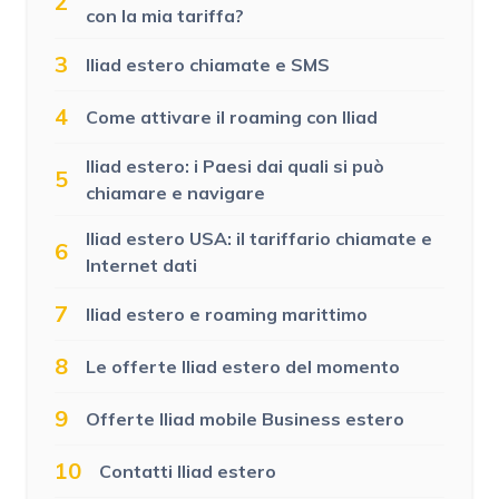
2
con la mia tariffa?
3
Iliad estero chiamate e SMS
4
Come attivare il roaming con Iliad
Iliad estero: i Paesi dai quali si può
5
chiamare e navigare
Iliad estero USA: il tariffario chiamate e
6
Internet dati
7
Iliad estero e roaming marittimo
8
Le offerte Iliad estero del momento
9
Offerte Iliad mobile Business estero
10
Contatti Iliad estero