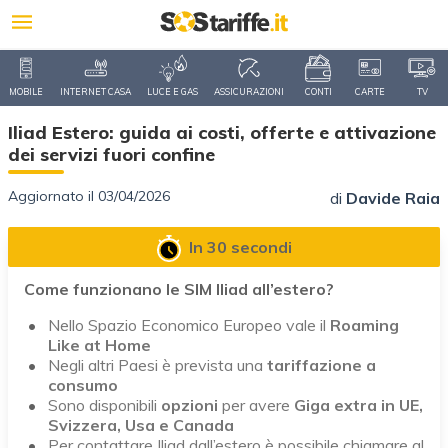
MOBILE
INTERNET CASA
LUCE E GAS
ASSICURAZIONI
CONTI
CARTE
TV
Iliad Estero: guida ai costi, offerte e attivazione
dei servizi fuori confine
Aggiornato il 03/04/2026
di
Davide Raia
In 30 secondi
Come funzionano le SIM Iliad all’estero?
Nello Spazio Economico Europeo vale il
Roaming
Like at Home
Negli altri Paesi è prevista una
tariffazione a
consumo
Sono disponibili
opzioni
per avere
Giga extra in UE,
Svizzera, Usa e Canada
Per contattare Iliad dall’estero è possibile chiamare al