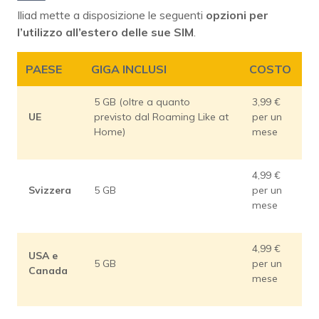
Iliad mette a disposizione le seguenti
opzioni per
l’utilizzo all’estero delle sue SIM
.
PAESE
GIGA INCLUSI
COSTO
5 GB (oltre a quanto
3,99 €
UE
previsto dal Roaming Like at
per un
Home)
mese
4,99 €
Svizzera
5 GB
per un
mese
4,99 €
USA e
5 GB
per un
Canada
mese