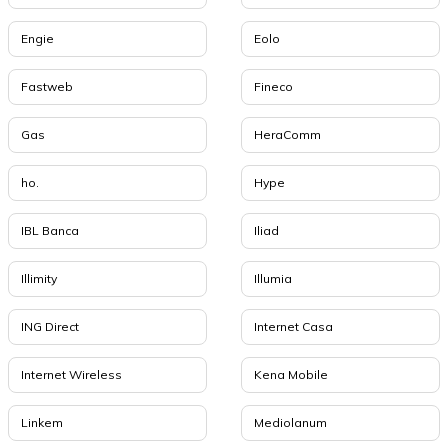
Engie
Eolo
Fastweb
Fineco
Gas
HeraComm
ho.
Hype
IBL Banca
Iliad
Illimity
Illumia
ING Direct
Internet Casa
Internet Wireless
Kena Mobile
Linkem
Mediolanum