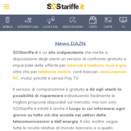
MOBILE
INTERNET CASA
LUCE E GAS
ASSICURAZIONI
CONTI
CARTE
TV
News DAZN
SOStariffe.it
è un
sito indipendente
che mette a
disposizione degli utenti un servizio di confronto gratuito e
imparziale delle offerte per
Internet e telefono
,
luce e gas
,
oltre che per
telefonia mobile
, conti bancari,
assicurazioni
RC
, mutui, prestiti e servizi Pay TV.
Il servizio di comparazione è gratuito
e dà agli utenti la
possibilità di risparmiare
individuando facilmente le
migliori proposte disponibili sul mercato, ma non solo.
SOStariffe.it infatti è anche il
luogo in cui informarsi ogni
giorno su tutto ciò che accade nei settori delle
telecomunicazioni e dell’energia
. Il sito, inoltre, segue
tutte le novità relative al mondo bancario e a quello