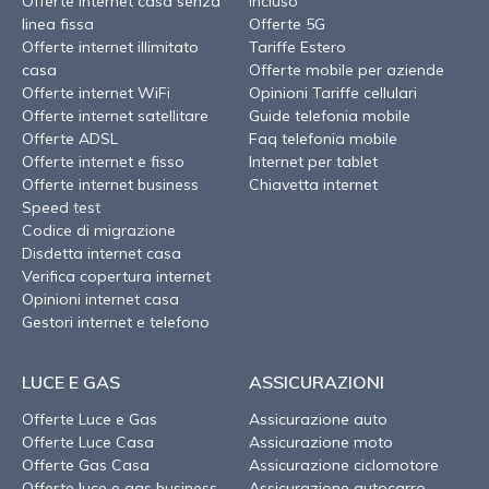
Offerte internet casa senza
incluso
linea fissa
Offerte 5G
Offerte internet illimitato
Tariffe Estero
casa
Offerte mobile per aziende
Offerte internet WiFi
Opinioni Tariffe cellulari
Offerte internet satellitare
Guide telefonia mobile
Offerte ADSL
Faq telefonia mobile
Offerte internet e fisso
Internet per tablet
Offerte internet business
Chiavetta internet
Speed test
Codice di migrazione
Disdetta internet casa
Verifica copertura internet
Opinioni internet casa
Gestori internet e telefono
LUCE E GAS
ASSICURAZIONI
Offerte Luce e Gas
Assicurazione auto
Offerte Luce Casa
Assicurazione moto
Offerte Gas Casa
Assicurazione ciclomotore
Offerte luce e gas business
Assicurazione autocarro