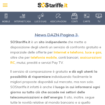
MOBILE
INTERNET CASA
LUCE E GAS
ASSICURAZIONI
CONTI
CARTE
TV
News DAZN Pagina 3
SOStariffe.it
è un
sito indipendente
che mette a
disposizione degli utenti un servizio di confronto gratuito e
imparziale delle offerte per
Internet e telefono
,
luce e gas
,
oltre che per
telefonia mobile
, conti bancari,
assicurazioni
RC
, mutui, prestiti e servizi Pay TV.
Il servizio di comparazione è gratuito
e dà agli utenti la
possibilità di risparmiare
individuando facilmente le
migliori proposte disponibili sul mercato, ma non solo.
SOStariffe.it infatti è anche il
luogo in cui informarsi ogni
giorno su tutto ciò che accade nei settori delle
telecomunicazioni e dell’energia
. Il sito, inoltre, segue
tutte le novità relative al mondo bancario e a quello