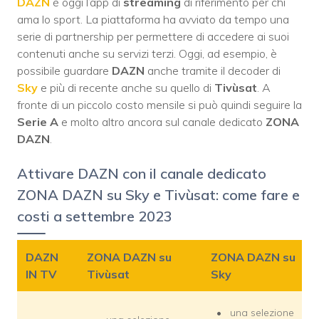
DAZN
è oggi l’app di
streaming
di riferimento per chi
ama lo sport. La piattaforma ha avviato da tempo una
serie di partnership per permettere di accedere ai suoi
contenuti anche su servizi terzi. Oggi, ad esempio, è
possibile guardare
DAZN
anche tramite il decoder di
Sky
e più di recente anche su quello di
Tivùsat
. A
fronte di un piccolo costo mensile si può quindi seguire la
Serie A
e molto altro ancora sul canale dedicato
ZONA
DAZN
.
Attivare DAZN con il canale dedicato
ZONA DAZN su Sky e Tivùsat: come fare e
costi a settembre 2023
DAZN
ZONA DAZN su
ZONA DAZN su
IN TV
Tivùsat
Sky
una selezione