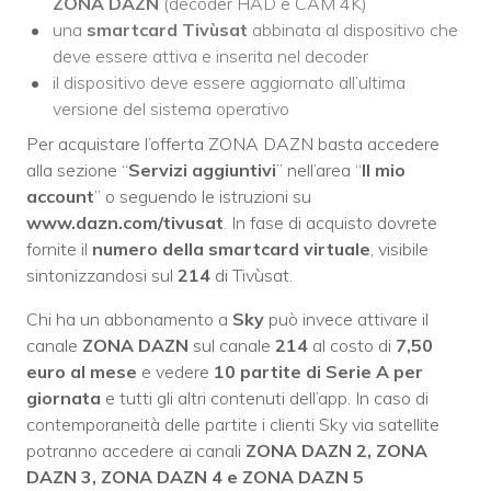
ZONA DAZN
(decoder HAD e CAM 4K)
una
smartcard Tivùsat
abbinata al dispositivo che
deve essere attiva e inserita nel decoder
il dispositivo deve essere aggiornato all’ultima
versione del sistema operativo
Per acquistare l’offerta ZONA DAZN basta accedere
alla sezione “
Servizi aggiuntivi
” nell’area “
Il mio
account
” o seguendo le istruzioni su
www.dazn.com/tivusat
. In fase di acquisto dovrete
fornite il
numero della smartcard virtuale
, visibile
sintonizzandosi sul
214
di Tivùsat.
Chi ha un abbonamento a
Sky
può invece attivare il
canale
ZONA DAZN
sul canale
214
al costo di
7,50
euro al mese
e vedere
10 partite di Serie A per
giornata
e tutti gli altri contenuti dell’app. In caso di
contemporaneità delle partite i clienti Sky via satellite
potranno accedere ai canali
ZONA DAZN 2, ZONA
DAZN 3, ZONA DAZN 4 e ZONA DAZN 5