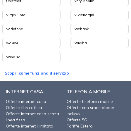
Unicredit
Very Mobile
Virgin Fibra
VIVIenergia
Vodafone
Webank
wekiwi
Widiba
WindTre
Scopri come funziona il servizio
INTERNET CASA
TELEFONIA MOBILE
Offerte internet casa
Offerte telefonia mobile
Offerte fibra ottica
Offerte con smartphone
Offerte internet casa senza
incluso
linea fissa
Offerte 5G
Offerte internet illimitato
Tariffe Estero