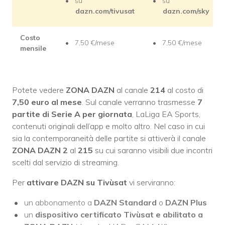
su
su
dazn.com/tivusat
dazn.com/sky
Costo
7,50 €/mese
7,50 €/mese
mensile
Potete vedere
ZONA DAZN
al canale
214
al costo di
7,50 euro al mese
. Sul canale verranno trasmesse
7
partite di Serie A per giornata
, LaLiga EA Sports,
contenuti originali dell’app e molto altro. Nel caso in cui
sia la contemporaneità delle partite si attiverà il canale
ZONA DAZN 2
al
215
su cui saranno visibili due incontri
scelti dal servizio di streaming.
Per
attivare DAZN su Tivùsat
vi serviranno:
un abbonamento a
DAZN Standard
o
DAZN Plus
un
dispositivo certificato Tivùsat
e abilitato a