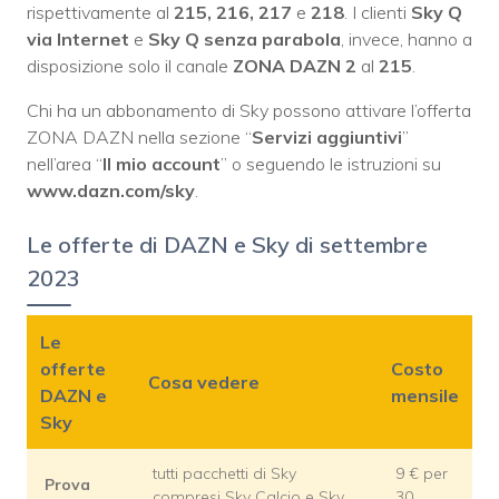
rispettivamente al
215, 216, 217
e
218
. I clienti
Sky Q
via Internet
e
Sky Q senza parabola
, invece, hanno a
disposizione solo il canale
ZONA DAZN 2
al
215
.
Chi ha un abbonamento di Sky possono attivare l’offerta
ZONA DAZN nella sezione “
Servizi aggiuntivi
”
nell’area “
Il mio account
” o seguendo le istruzioni su
www.dazn.com/sky
.
Le offerte di DAZN e Sky di settembre
2023
Le
offerte
Costo
Cosa vedere
DAZN e
mensile
Sky
tutti pacchetti di Sky
9 € per
Prova
compresi Sky Calcio e Sky
30