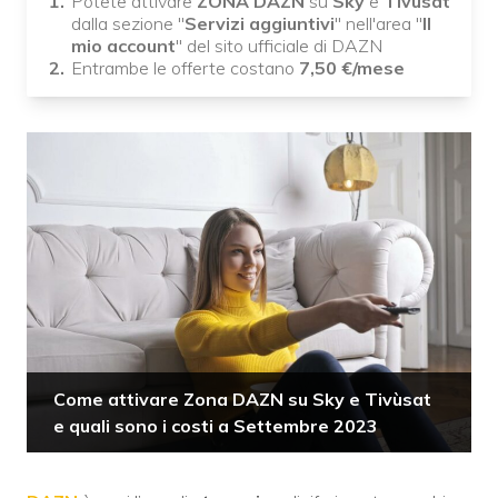
Potete attivare
ZONA DAZN
su
Sky
e
Tivùsat
dalla sezione "
Servizi aggiuntivi
" nell'area "
Il
mio account
" del sito ufficiale di DAZN
Entrambe le offerte costano
7,50 €/mese
Come attivare Zona DAZN su Sky e Tivùsat
e quali sono i costi a Settembre 2023