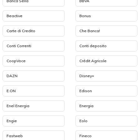
Banca Sella
BBVA
Beactive
Bonus
Carte di Credito
Che Banca!
Conti Correnti
Conti deposito
CoopVoce
Crédit Agricole
DAZN
Disney+
E.ON
Edison
Enel Energia
Energia
Engie
Eolo
Fastweb
Fineco