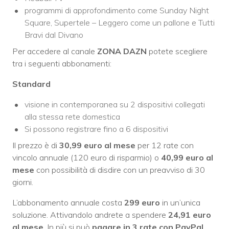
programmi di approfondimento come Sunday Night
Square, Supertele – Leggero come un pallone e Tutti
Bravi dal Divano
Per accedere al canale
ZONA DAZN
potete scegliere
tra i seguenti abbonamenti:
Standard
visione in contemporanea su 2 dispositivi collegati
alla stessa rete domestica
Si possono registrare fino a 6 dispositivi
Il prezzo è di
30,99 euro al mese
per 12 rate con
vincolo annuale (120 euro di risparmio) o
40,99 euro al
mese
con possibilità di disdire con un preavviso di 30
giorni.
L’abbonamento annuale costa
299
euro
in un’unica
soluzione. Attivandolo andrete a spendere
24,91 euro
al mese
. In più si può
pagare in 3 rate con PayPal
,