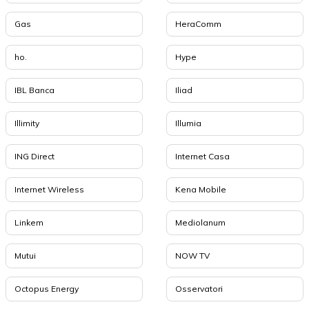
Gas
HeraComm
ho.
Hype
IBL Banca
Iliad
Illimity
Illumia
ING Direct
Internet Casa
Internet Wireless
Kena Mobile
Linkem
Mediolanum
Mutui
NOW TV
Octopus Energy
Osservatori