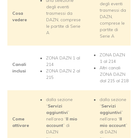
una selezione
degli eventi
degli eventi
trasmessi da
Cosa
trasmessi da
DAZN,
vedere
DAZN, comprese
comprese le
le partite di Serie
partite di
A
Serie A
ZONA DAZN
ZONA DAZN 1 al
1 al 214
Canali
214
Altri canali
inclusi
ZONA DAZN 2 al
ZONA DAZN
215
dal 215 al 218
dalla sezione
dalla sezione
“
Servizi
“
Servizi
aggiuntivi
”
aggiuntivi
”
Come
nell’area “
Il mio
nell’area “
Il
attivare
account
” di
mio account
”
DAZN
di DAZN