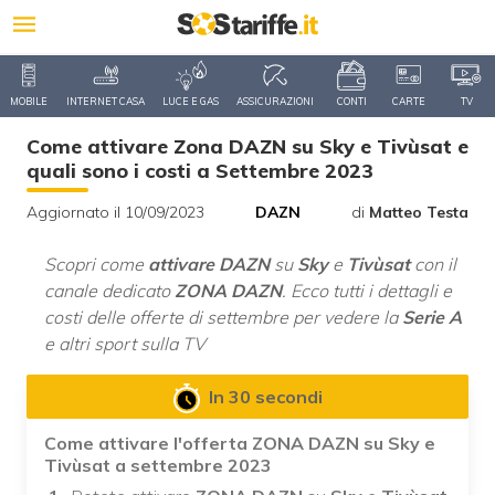
MOBILE
INTERNET CASA
LUCE E GAS
ASSICURAZIONI
CONTI
CARTE
TV
Come attivare Zona DAZN su Sky e Tivùsat e
quali sono i costi a Settembre 2023
Aggiornato il 10/09/2023
DAZN
di
Matteo Testa
Scopri come
attivare DAZN
su
Sky
e
Tivùsat
con il
canale dedicato
ZONA DAZN
. Ecco tutti i dettagli e
costi delle offerte di settembre per vedere la
Serie A
e altri sport sulla TV
In 30 secondi
Come attivare l'offerta ZONA DAZN su Sky e
Tivùsat a settembre 2023