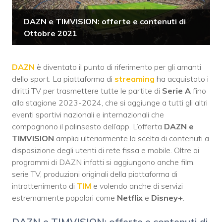
DAZN e TIMVISION: offerte e contenuti di
Ottobre 2021
DAZN
è diventato il punto di riferimento per gli amanti
dello sport. La piattaforma di
streaming
ha acquistato i
diritti TV per trasmettere tutte le partite di
Serie A
fino
alla stagione 2023-2024, che si aggiunge a tutti gli altri
eventi sportivi nazionali e internazionali che
compognono il palinsesto dell’app. L’offerta
DAZN e
TIMVISION
amplia ulteriormente la scelta di contenuti a
disposizione degli utenti di rete fissa e mobile. Oltre ai
programmi di DAZN infatti si aggiungono anche film,
serie TV, produzioni originali della piattaforma di
intrattenimento di
TIM
e volendo anche di servizi
estremamente popolari come
Netflix
e
Disney+
.
DAZN e TIMVISION: offerte e contenuti di