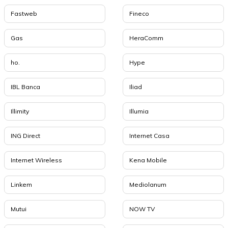
Fastweb
Fineco
Gas
HeraComm
ho.
Hype
IBL Banca
Iliad
Illimity
Illumia
ING Direct
Internet Casa
Internet Wireless
Kena Mobile
Linkem
Mediolanum
Mutui
NOW TV