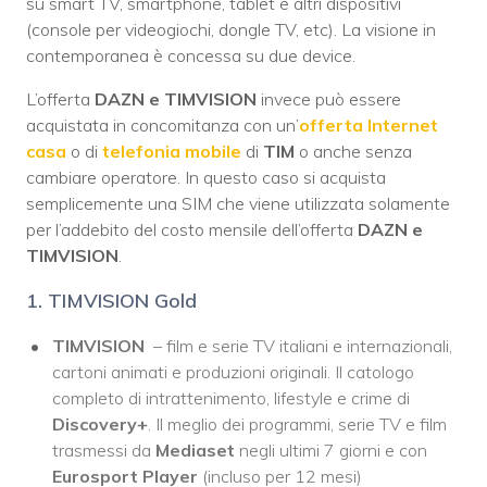
su smart TV, smartphone, tablet e altri dispositivi
(console per videogiochi, dongle TV, etc). La visione in
contemporanea è concessa su due device.
L’offerta
DAZN e TIMVISION
invece può essere
acquistata in concomitanza con un’
offerta Internet
casa
o di
telefonia mobile
di
TIM
o anche senza
cambiare operatore. In questo caso si acquista
semplicemente una SIM che viene utilizzata solamente
per l’addebito del costo mensile dell’offerta
DAZN e
TIMVISION
.
1. TIMVISION Gold
TIMVISION
– film e serie TV italiani e internazionali,
cartoni animati e produzioni originali. Il catologo
completo di intrattenimento, lifestyle e crime di
Discovery+
. Il meglio dei programmi, serie TV e film
trasmessi da
Mediaset
negli ultimi 7 giorni e con
Eurosport Player
(incluso per 12 mesi)