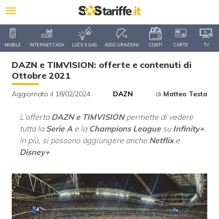
MOBILE
INTERNET CASA
LUCE E GAS
ASSICURAZIONI
CONTI
CARTE
TV
DAZN e TIMVISION: offerte e contenuti di
Ottobre 2021
Aggiornato il 18/02/2024
DAZN
di
Matteo Testa
L'offerta
DAZN e TIMVISION
permette di vedere
tutta la
Serie A
e la
Champions League
su
Infinity+
.
In più, si possono aggiungere anche
Netflix
e
Disney+