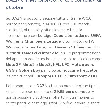
ottobre
Su
DAZN
si possono seguire tutta la
Serie A
(10
partite per giornata),
Serie BKT
con 380 match
stagionali, oltre a play off e play out e il calcio
internazionale con
La Liga, Copa Libertadores
,
UEFA
Women’s Champions League
, alcuni match di
FA
Women’s Super League
e
Division 1 Féminine
oltre
ai
canali tematici
di
Inter
e
Milan
. La programmazione
dell’app comprende anche altri sport oltre al calcio come
MotoGP, Moto2
e
Moto3, NFL, UFC, Matchroom,
GGG
e
Golden Boy
per la boxe,
Indycar
e
freccette
insieme ai canali
Eurosport 1 HD
e
Eurosport 2 HD.
L’abbonamento a
DAZN
, che non prevede alcun tipo di
vincolo, avrebbe un costo di
29,99 euro al mese
. E’
quindi possibile disattivare l’offerta in ogni momento
senza penali o costi aggiuntivi. Si può guardare lo sport