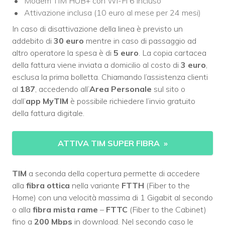
Modem TIM HUB+ con Wi-Fi 6 incluso
Attivazione inclusa (10 euro al mese per 24 mesi)
In caso di disattivazione della linea è previsto un
addebito di
30 euro
mentre in caso di passaggio ad
altro operatore la spesa è di
5 euro
. La copia cartacea
della fattura viene inviata a domicilio al costo di
3 euro
,
esclusa la prima bolletta. Chiamando l’assistenza clienti
al
187
, accedendo all’
Area Personale
sul sito o
dall’
app MyTIM
è possibile richiedere l’invio gratuito
della fattura digitale.
ATTIVA TIM SUPER FIBRA
»
TIM
a seconda della copertura permette di accedere
alla
fibra ottica
nella variante
FTTH
(Fiber to the
Home) con una velocità massima di 1 Gigabit al secondo
o alla
fibra mista rame
–
FTTC
(Fiber to the Cabinet)
fino a
200 Mbps
in download. Nel secondo caso le