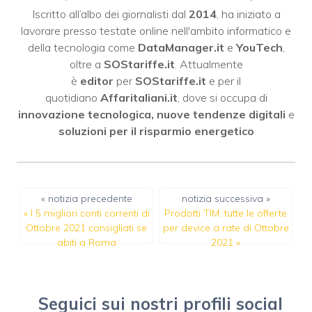
Iscritto all’albo dei giornalisti dal
2014
, ha iniziato a
lavorare presso testate online nell'ambito informatico e
della tecnologia come
DataManager.it
e
YouTech
,
oltre a
SOStariffe.it
. Attualmente
è
editor
per
SOStariffe.it
e per il
quotidiano
Affaritaliani.it
, dove si occupa di
innovazione tecnologica, nuove tendenze digitali
e
soluzioni per il risparmio energetico
« notizia precedente
notizia successiva »
«
I 5 migliori conti correnti di
Prodotti TIM: tutte le offerte
Ottobre 2021 consigliati se
per device a rate di Ottobre
abiti a Roma
2021
»
Seguici sui nostri profili social