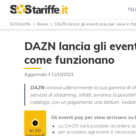
TEL
SOStariffe
News
DAZN lancia gli eventi pay per view in I
DAZN lancia gli event
come funzionano
Aggiornato il 11/10/2023
DAZN
rinnova ulteriormente la sua gamma di off
servizio di streaming, infatti, avranno la possibil
catalogo, con un pagamento una tantum. Vediam
Gli eventi pay per view arrivano s
su DAZN sarà possibile accedere ad
In 30
per accedere agli eventi è necessar
secondi