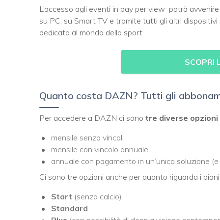
L’accesso agli eventi in pay per view potrà avvenire d
su PC, su Smart TV e tramite tutti gli altri dispositiv
dedicata al mondo dello sport.
SCOPRI 
Quanto costa DAZN? Tutti gli abboname
Per accedere a DAZN ci sono
tre diverse opzion
mensile senza vincoli
mensile con vincolo annuale
annuale con pagamento in un’unica soluzione (e p
Ci sono tre opzioni anche per quanto riguarda i pia
Start
(senza calcio)
Standard
Plus
(con possibilità di doppia visione contempo