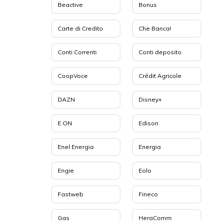
Beactive
Bonus
Carte di Credito
Che Banca!
Conti Correnti
Conti deposito
CoopVoce
Crédit Agricole
DAZN
Disney+
E.ON
Edison
Enel Energia
Energia
Engie
Eolo
Fastweb
Fineco
Gas
HeraComm