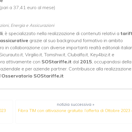
se
(pari a 37,41 euro al mese)
ioni, Energia e Assicurazioni
li
, è specializzato nella realizzazione di contenuti relativi a
tarif
assicurative
grazie al suo background formativo in ambito
oro in collaborazione con diverse importanti realtà editoriali italia
Sicurauto.it
,
Virgilio.it
,
Tomshw.it
,
Clubalfa.it
,
Key4biz.it
e
bora attivamente con
SOStariffe.it
dal
2015
, occupandosi della
to aziendale e per aziende partner. Contribuisce alla realizzazione
’
Osservatorio SOStariffe.it
notizia successiva »
2023
Fibra TIM con attivazione gratuita: l’offerta di Ottobre 2023