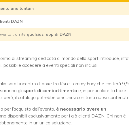
ento una tantum
clienti DAZN
’evento tramite
qualsiasi
app
di DAZN
aforma di streaming dedicata al mondo dello sport introduce, infat
di, possibile accedere a eventi speciali non inclusi
lia sarà l’incontro di boxe tra Ksi e Tommy Fury che costerà 9,
 saranno gli
sport di combattimento
e, in particolare, la boxe
però, il catalogo potrebbe arricchirsi con tanti nuovi contenuti.
a per l’acquisto dell’evento,
è necessario avere un
ranno disponibili esclusivamente per i già clienti DAZN. Chi non è
 l’abbonamento in un’unica soluzione.