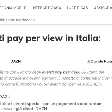
EFONIA MOBILE
INTERNET CASA
LUCE E GAS
ASSICURA
talia: come funzionano
i pay per view in Italia:
DAZN
di
Davide Raia
erte con il lancio degli
eventi pay per view
. Gli utenti del
ità di accedere a eventi aggiuntivi, rispetto ai contenuti inclusi 
o come funzionano i nuovi eventi pay per view di DAZN.
u DAZN
 alcun
i eventi speciali con un pagamento una tantum
io essere
già clienti DAZN