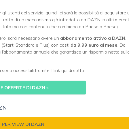
r gli utenti del servizio, quindi, ci sarà la possibilità di acquistare 
i tratta di un meccanismo già introdotto da DAZN in altri mercat
o in Italia ma con contenuti che cambiano da Paese a Paese).
erò, sarà necessario avere un
abbonamento attivo a DAZN
.
 (Start, Standard e Plus) con costi
da 9,99 euro al mese
. Da
he l’abbonamento annuale che garantisce un risparmio netto sull
sono accessibili tramite il link qui di sotto.
LE OFFERTE DI DAZN
»
AZN
 PER VIEW DI DAZN