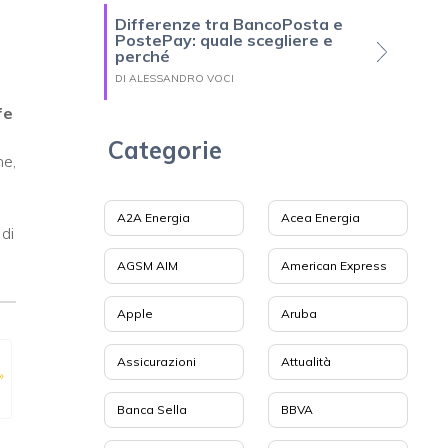
Differenze tra BancoPosta e
PostePay: quale scegliere e
perché
DI ALESSANDRO VOCI
fe
Categorie
ne,
A2A Energia
Acea Energia
 di
AGSM AIM
American Express
Apple
Aruba
Assicurazioni
Attualità
»
Banca Sella
BBVA