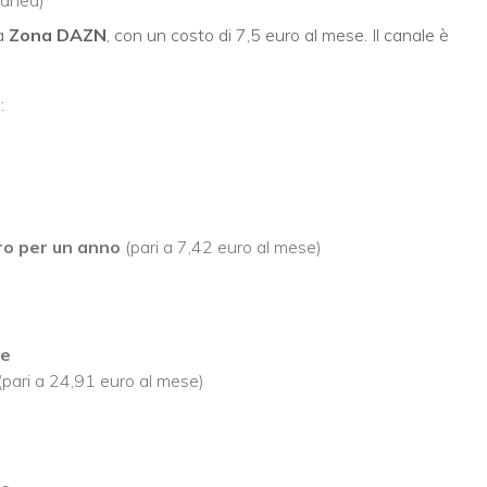
 a
Zona DAZN
, con un costo di 7,5 euro al mese. Il canale è
:
ro per un anno
(pari a 7,42 euro al mese)
se
(pari a 24,91 euro al mese)