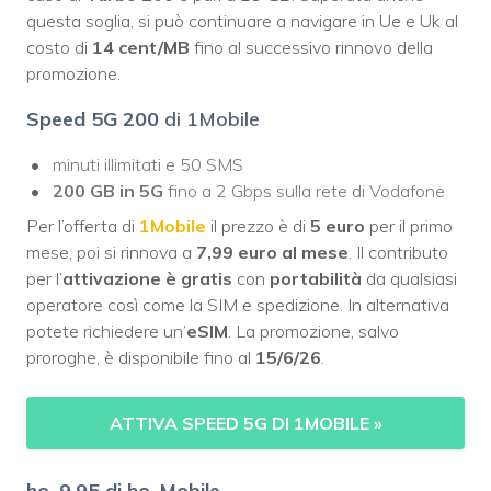
questa soglia, si può continuare a navigare in Ue e Uk al
costo di
14 cent/MB
fino al successivo rinnovo della
promozione.
Speed 5G 200
di 1Mobile
minuti illimitati e 50 SMS
200 GB in 5G
fino a 2 Gbps sulla rete di Vodafone
Per l’offerta di
1Mobile
il prezzo è di
5 euro
per il primo
mese, poi si rinnova a
7,99 euro al mese
. Il contributo
per l’
attivazione è gratis
con
portabilità
da qualsiasi
operatore così come la SIM e spedizione. In alternativa
potete richiedere un’
eSIM
. La promozione, salvo
proroghe, è disponibile fino al
15/6/26
.
ATTIVA SPEED 5G DI 1MOBILE
»
ho. 9,95 di ho. Mobile