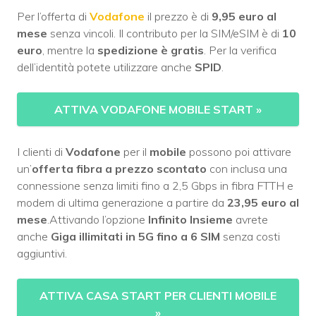
Per l’offerta di
Vodafone
il prezzo è di
9,95 euro al
mese
senza vincoli. Il contributo per la SIM/eSIM è di
10
euro
, mentre la
spedizione è gratis
. Per la verifica
dell’identità potete utilizzare anche
SPID
.
ATTIVA VODAFONE MOBILE START
»
I clienti di
Vodafone
per il
mobile
possono poi attivare
un’
offerta fibra a prezzo scontato
con inclusa una
connessione senza limiti fino a 2,5 Gbps in fibra FTTH e
modem di ultima generazione a partire da
23,95 euro al
mese
.Attivando l’opzione
Infinito Insieme
avrete
anche
Giga illimitati in 5G fino a 6 SIM
senza costi
aggiuntivi.
ATTIVA CASA START PER CLIENTI MOBILE
»