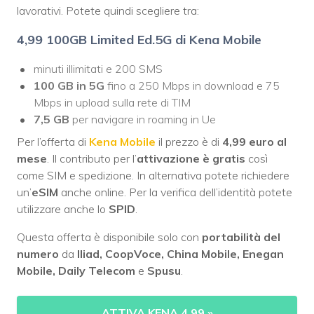
lavorativi. Potete quindi scegliere tra:
4,99 100GB Limited Ed.5G di Kena Mobile
minuti illimitati e 200 SMS
100 GB in 5G
fino a 250 Mbps in download e 75
Mbps in upload sulla rete di TIM
7,5 GB
per navigare in roaming in Ue
Per l’offerta di
Kena Mobile
il prezzo è di
4,99 euro al
mese
. Il contributo per l’
attivazione è gratis
così
come SIM e spedizione. In alternativa potete richiedere
un’
eSIM
anche online. Per la verifica dell’identità potete
utilizzare anche lo
SPID
.
Questa offerta è disponibile solo con
portabilità del
numero
da
Iliad, CoopVoce, China Mobile, Enegan
Mobile, Daily Telecom
e
Spusu
.
ATTIVA KENA 4,99
»