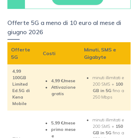
Offerte 5G a meno di 10 euro al mese di
giugno 2026
Offerte
Minuti, SMS e
Costi
5G
Gigabyte
4,99
100GB
minuti illimitati e
4,99 €/mese
Limited
200 SMS +
100
Attivazione
Ed.5G di
GB in 5G
fino a
gratis
Kena
250 Mbps
Mobile
minuti illimitati e
5,99 €/mese
200 SMS +
150
primo mese
GB in 5G
fino a
e