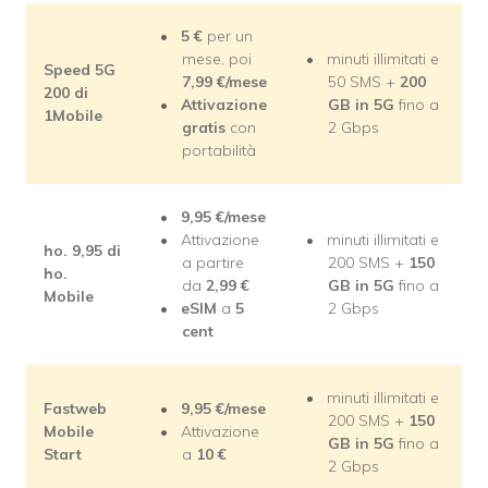
5
€
per un
mese, poi
minuti illimitati e
Speed 5G
7,99
€/mese
50 SMS +
200
200 di
Attivazione
GB in 5G
fino a
1Mobile
gratis
con
2 Gbps
portabilità
9,95 €/mese
Attivazione
minuti illimitati e
ho. 9,95 di
a partire
200 SMS +
150
ho.
da
2,99
€
GB in 5G
fino a
Mobile
eSIM
a
5
2 Gbps
cent
minuti illimitati e
Fastweb
9,95 €/mese
200 SMS +
150
Mobile
Attivazione
GB in 5G
fino a
Start
a
10 €
2 Gbps