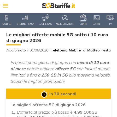
MOBILE
INTERNET CASA
LUCE E GAS
ASSICURAZIONI
CONTI
CARTE
TV
Le migliori offerte mobile 5G sotto i 10 euro
di giugno 2026
Aggiornato il 01/06/2026
Telefonia Mobile
di
Matteo Testa
In questi primi giorni di giugno con
meno di 10 euro
al mese
potete attivare
offerte 5G
con inclusi minuti
illimitati e fino a
250 GB in 5G
alla massima velocità.
Scopri le migliori promozioni
In 30 secondi
Le migliori offerte 5G di giugno 2026
L'offerta al prezzo più basso è
4,99 100GB