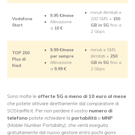
minuti illimitati e
9,95 €/mese
Vodafone
200 SMS +
150
Attivazione
Start
GB in 5G
fino a
a
10 €
2 Gbps
9,99 €/mese
minuti e SMS
TOP 250
per sempre
illimitati +
250
Plus di
Attivazione
GB in 5G
fino a
Iliad
a
9,99 €
2 Gbps
Sono molte le
offerte 5G a meno di 10 euro al mese
che potete attivare direttamente dal comparatore di
SOStariffe.it. Per non perdere il vostro
numero di
telefono
potete richiedere la
portabilità
o
MNP
(Mobile Number Portability), che verrà eseguita
gratuitamente dal nuovo gestore entro pochi giorni