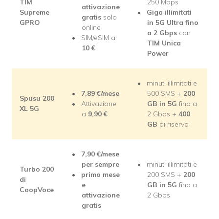
TIM
250 Mbps
attivazione
Supreme
Giga illimitati
gratis
solo
GPRO
in 5G Ultra fino
online
a 2 Gbps
con
SIM/eSIM a
TIM Unica
10
€
Power
minuti illimitati e
7,89 €/mese
500 SMS +
200
Spusu 200
Attivazione
GB in 5G
fino a
XL 5G
a
9,90
€
2 Gbps +
400
GB
di riserva
7,90 €/mese
per sempre
minuti illimitati e
Turbo 200
primo mese
200 SMS +
200
di
e
GB in 5G
fino a
CoopVoce
attivazione
2 Gbps
gratis