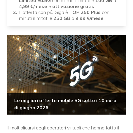
Limited Ed.5G
con minuti illimitati e
100 GB
a
4,99
€/mese
e
attivazione gratis
L'offerta con più Giga è
TOP 250 Plus
con
minuti illimitati e
250 GB
a
9,99
€/mese
Le migliori offerte mobile 5G sotto i 10 euro
di giugno 2026
Il moltiplicarsi degli operatori virtuali che hanno fatto il