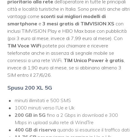
prioritario alla rete
dell’operatore in tutte le principali
città e località turistiche in Italia. Sono previsti anche altri
vantaggi come
sconti sui migliori modelli di
smartphone
e
3 mesi gratis di TIMVISION XS
con
inclusi TIMVISION Play e HBO Max base con pubblicità
(poi 3 euro al mese, invece di 7,99 euro al mese). Con
TIM Voce WiFi
potete poi chiamare e ricevere
telefonate anche in assenza di segnale mobile se
connessi a una rete WiFi.
TIM Unica Power è gratis
,
invece di 1,90 euro al mese, se si abbinano almeno 3
SIM entro il 27/6/26.
Spusu 200 XL 5G
minuti illimitati e 500 SMS
1000 minuti verso l’Ue e Uk
200 GB
in 5G
fino a 2 Gbps in download e 300
Mbps in upload sulla rete di WindTre
400 GB di riserva
quando si esaurisce il traffico dati
11,76 GB
per navigare in roaming in Ue e Uk