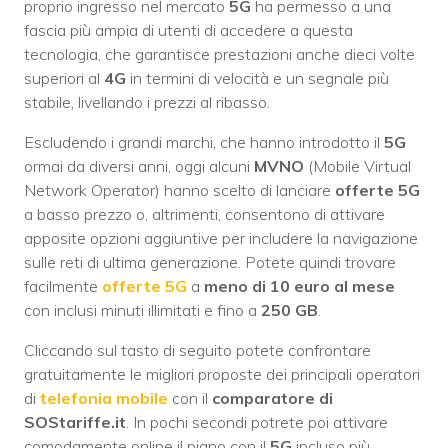
proprio ingresso nel mercato
5G
ha permesso a una
fascia più ampia di utenti di accedere a questa
tecnologia, che garantisce prestazioni anche dieci volte
superiori al
4G
in termini di velocità e un segnale più
stabile, livellando i prezzi al ribasso.
Escludendo i grandi marchi, che hanno introdotto il
5G
ormai da diversi anni, oggi alcuni
MVNO
(Mobile Virtual
Network Operator) hanno scelto di lanciare
offerte 5G
a basso prezzo o, altrimenti, consentono di attivare
apposite opzioni aggiuntive per includere la navigazione
sulle reti di ultima generazione. Potete quindi trovare
facilmente
offerte 5G
a
meno di 10 euro al mese
con inclusi minuti illimitati e fino a
250 GB
.
Cliccando sul tasto di seguito potete confrontare
gratuitamente le migliori proposte dei principali operatori
di
telefonia mobile
con il
comparatore di
SOStariffe.it
. In pochi secondi potrete poi attivare
comodamente online il piano con il
5G
incluso più