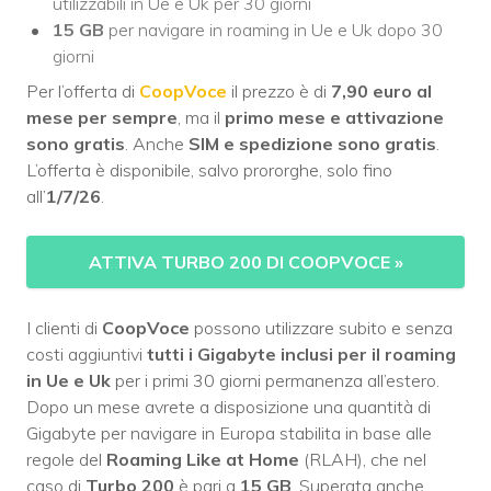
utilizzabili in Ue e Uk per 30 giorni
15 GB
per navigare in roaming in Ue e Uk dopo 30
giorni
Per l’offerta di
CoopVoce
il prezzo è di
7,90 euro al
mese per sempre
, ma il
primo mese e attivazione
sono gratis
. Anche
SIM e spedizione sono gratis
.
L’offerta è disponibile, salvo prororghe, solo fino
all’
1/7/26
.
ATTIVA TURBO 200 DI COOPVOCE
»
I clienti di
CoopVoce
possono utilizzare subito e senza
costi aggiuntivi
tutti i Gigabyte inclusi per il roaming
in Ue
e Uk
per i primi 30 giorni permanenza all’estero.
Dopo un mese avrete a disposizione una quantità di
Gigabyte per navigare in Europa stabilita in base alle
regole del
Roaming Like at Home
(RLAH), che nel
caso di
Turbo 200
è pari a
15 GB
. Superata anche