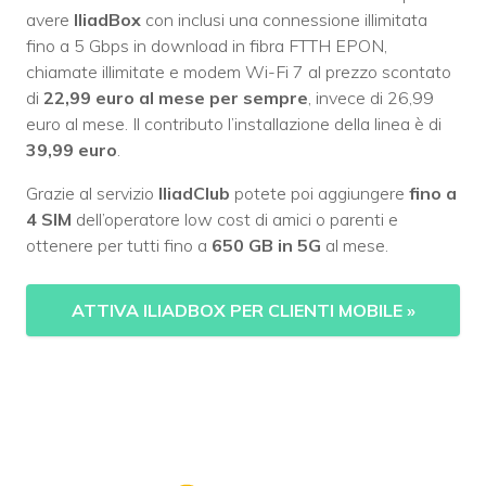
avere
IliadBox
con inclusi una connessione illimitata
fino a 5 Gbps in download in fibra FTTH EPON,
chiamate illimitate e modem Wi-Fi 7 al prezzo scontato
di
22,99 euro al mese per sempre
, invece di 26,99
euro al mese. Il contributo l’installazione della linea è di
39,99 euro
.
Grazie al servizio
IliadClub
potete poi aggiungere
fino a
4 SIM
dell’operatore low cost di amici o parenti e
ottenere per tutti fino a
650 GB in 5G
al mese.
ATTIVA ILIADBOX PER CLIENTI MOBILE
»