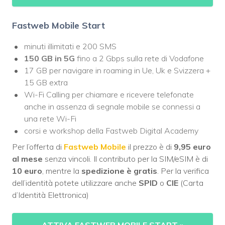
Fastweb Mobile Start
minuti illimitati e 200 SMS
150 GB in 5G
fino a 2 Gbps sulla rete di Vodafone
17 GB per navigare in roaming in Ue, Uk e Svizzera +
15 GB extra
Wi-Fi Calling per chiamare e ricevere telefonate
anche in assenza di segnale mobile se connessi a
una rete Wi-Fi
corsi e workshop della Fastweb Digital Academy
Per l’offerta di
Fastweb Mobile
il prezzo è di
9,95 euro
al mese
senza vincoli. Il contributo per la SIM/eSIM è di
10 euro
, mentre la
spedizione è gratis
. Per la verifica
dell’identità potete utilizzare anche
SPID
o
CIE
(Carta
d’Identità Elettronica)
ATTIVA FASTWEB MOBILE START
»