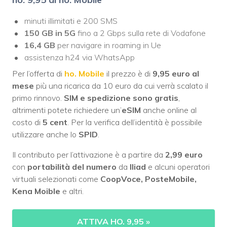
minuti illimitati e 200 SMS
150 GB in 5G
fino a 2 Gbps sulla rete di Vodafone
16,4 GB
per navigare in roaming in Ue
assistenza h24 via WhatsApp
Per l’offerta di
ho. Mobile
il prezzo è di
9,95 euro al
mese
più una ricarica da 10 euro da cui verrà scalato il
primo rinnovo.
SIM e spedizione sono gratis
,
altrimenti potete richiedere un’
eSIM
anche online al
costo di
5 cent
. Per la verifica dell’identità è possibile
utilizzare anche lo
SPID
.
Il contributo per l’attivazione è a partire da
2,99 euro
con
portabilità del numero
da
Iliad
e alcuni operatori
virtuali selezionati come
CoopVoce, PosteMobile,
Kena Moible
e altri.
ATTIVA HO. 9,95
»