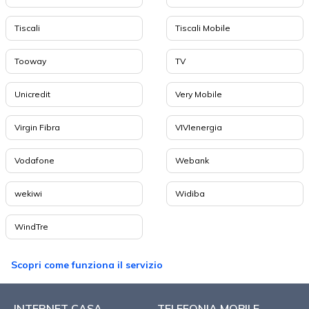
Tiscali
Tiscali Mobile
Tooway
TV
Unicredit
Very Mobile
Virgin Fibra
VIVIenergia
Vodafone
Webank
wekiwi
Widiba
WindTre
Scopri come funziona il servizio
INTERNET CASA
TELEFONIA MOBILE