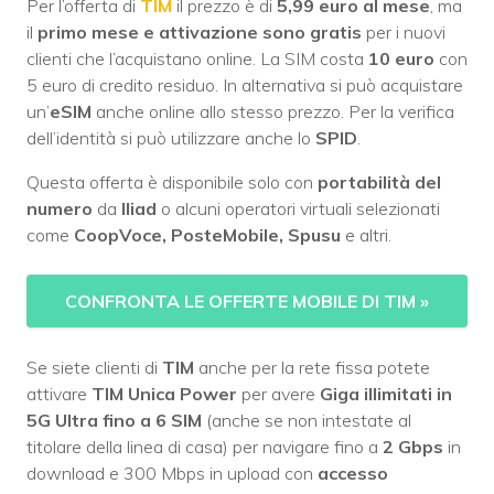
Per l’offerta di
TIM
il prezzo è di
5,99 euro al mese
, ma
il
primo mese e attivazione sono gratis
per i nuovi
clienti che l’acquistano online. La SIM costa
10 euro
con
5 euro di credito residuo. In alternativa si può acquistare
un’
eSIM
anche online allo stesso prezzo. Per la verifica
dell’identità si può utilizzare anche lo
SPID
.
Questa offerta è disponibile solo con
portabilità del
numero
da
Iliad
o alcuni operatori virtuali selezionati
come
CoopVoce, PosteMobile, Spusu
e altri.
CONFRONTA LE OFFERTE MOBILE DI TIM
»
Se siete clienti di
TIM
anche per la rete fissa potete
attivare
TIM Unica Power
per avere
Giga illimitati in
5G Ultra fino a 6 SIM
(anche se non intestate al
titolare della linea di casa) per navigare fino a
2 Gbps
in
download e 300 Mbps in upload con
accesso