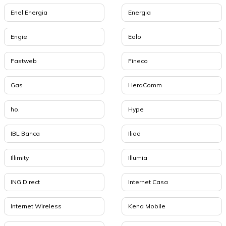
Enel Energia
Energia
Engie
Eolo
Fastweb
Fineco
Gas
HeraComm
ho.
Hype
IBL Banca
Iliad
Illimity
Illumia
ING Direct
Internet Casa
Internet Wireless
Kena Mobile