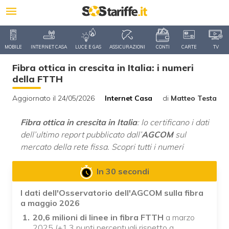
MOBILE
INTERNET CASA
LUCE E GAS
ASSICURAZIONI
CONTI
CARTE
TV
Fibra ottica in crescita in Italia: i numeri
della FTTH
Aggiornato il 24/05/2026
Internet Casa
di
Matteo Testa
Fibra ottica in crescita in Italia
: lo certificano i dati
dell’ultimo report pubblicato dall’
AGCOM
sul
mercato della rete fissa. Scopri tutti i numeri
In 30 secondi
I dati dell'Osservatorio dell'AGCOM sulla fibra
a maggio 2026
20,6 milioni di linee in fibra FTTH
a marzo
2025 (+1,3 punti percentuali rispetto a