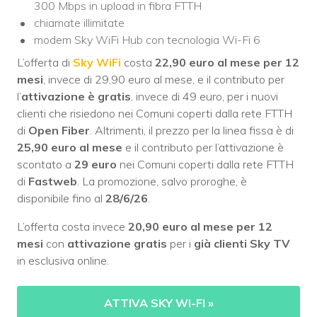
300 Mbps in upload in fibra FTTH
chiamate illimitate
modem Sky WiFi Hub con tecnologia Wi-Fi 6
L’offerta di
Sky WiFi
costa
22,90 euro al mese per 12
mesi
, invece di 29,90 euro al mese, e il contributo per
l’
attivazione è gratis
, invece di 49 euro, per i nuovi
clienti che risiedono nei Comuni coperti dalla rete FTTH
di
Open Fiber
. Altrimenti, il prezzo per la linea fissa è di
25,90 euro al mese
e il contributo per l’attivazione è
scontato a
29 euro
nei Comuni coperti dalla rete FTTH
di
Fastweb
. La promozione, salvo proroghe, è
disponibile fino al
28/6/26
.
L’offerta costa invece
20,90 euro al mese per 12
mesi
con
attivazione gratis
per i
già clienti Sky TV
in esclusiva online.
ATTIVA SKY WI-FI
»