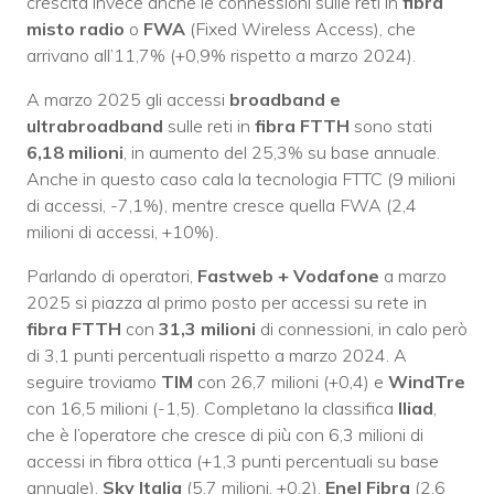
crescita invece anche le connessioni sulle reti in
fibra
misto radio
o
FWA
(Fixed Wireless Access), che
arrivano all’11,7% (+0,9% rispetto a marzo 2024).
A marzo 2025 gli accessi
broadband e
ultrabroadband
sulle reti in
fibra FTTH
sono stati
6,18 milioni
, in aumento del 25,3% su base annuale.
Anche in questo caso cala la tecnologia FTTC (9 milioni
di accessi, -7,1%), mentre cresce quella FWA (2,4
milioni di accessi, +10%).
Parlando di operatori,
Fastweb + Vodafone
a marzo
2025 si piazza al primo posto per accessi su rete in
fibra FTTH
con
31,3 milioni
di connessioni, in calo però
di 3,1 punti percentuali rispetto a marzo 2024. A
seguire troviamo
TIM
con 26,7 milioni (+0,4) e
WindTre
con 16,5 milioni (-1,5). Completano la classifica
Iliad
,
che è l’operatore che cresce di più con 6,3 milioni di
accessi in fibra ottica (+1,3 punti percentuali su base
annuale),
Sky Italia
(5,7 milioni, +0,2),
Enel Fibra
(2,6