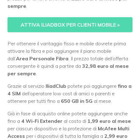
sempre
.
ATTIVA ILIADBOX PER CLIENTI MOBILE
»
Per ottenere il vantaggio fisso e mobile dovrete prima
attivare la fibra e poi aggiungere il piano mobile
dall’
Area Personale Fibra
. Il prezzo totale dell’offerta
convergente è quindi a partire da
32,98 euro al mese
per sempre
.
Grazie al servizio
IliadClub
potete poi aggiungere
fino a
4 SIM
dell’operatore low cost di amici o parenti e
ottenere per tutti fino a
650 GB in 5G
al mese.
Già in fase di acquisto online potete aggiungere anche
fino a
4 Wi-Fi Extender
al costo di
1,99 euro al mese
per ciascun dispositivo e la protezione di
McAfee Multi
Access
per i dispositivi di tutta la famiglia a
2,99 euro