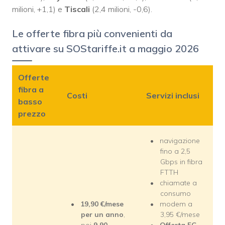
milioni, +1,1) e
Tiscali
(2,4 milioni, -0,6).
Le offerte fibra più convenienti da
attivare su SOStariffe.it a maggio 2026
Offerte
fibra a
Costi
Servizi inclusi
basso
prezzo
navigazione
fino a 2,5
Gbps in fibra
FTTH
chiamate a
consumo
19,90 €/mese
modem a
per un anno
,
3,95 €/mese
poi
9,90
Offerta 5G