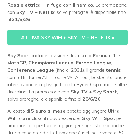
Rosa elettrica – In fuga con il nemico
. La promozione
con
Sky TV + Netflix
, salvo proroghe, è disponibile fino
al
31/5/26
.
ATTIVA SKY WIFI + SKY TV + NETFLIX
»
Sky Sport
include la visione di
tutta la Formula 1
e
MotoGP, Champions League, Europa League,
Conference League
(fino al 2031), il grande
tennis
con tutti i tornei ATP Tour e WTA Tour, basket italiano e
internazionale, rugby, golf con la Ryder Cup e molte altre
discipline. La promozione con
Sky TV + Sky Sport
,
salvo proroghe, è disponibile fino al
28/6/26
.
Al costo di
5 euro al mese
potete aggiungere
Ultra
WiFi
con incluso il nuovo extender
Sky WiFi Spot
per
ampliare la copertura e raggiungere ogni stanza anche
di una casa grande. L’attivazione è inclusa, invece di 50