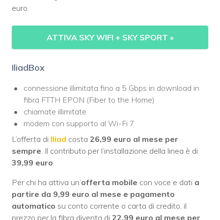
euro.
ATTIVA SKY WIFI + SKY SPORT
»
IliadBox
connessione illimitata fino a 5 Gbps in download in
fibra FTTH EPON (Fiber to the Home)
chiamate illimitate
modem con supporto al Wi-Fi 7
L’offerta di
Iliad
costa
26,99 euro al mese per
sempre
. Il contributo per l’installazione della linea è di
39,99 euro
.
Per chi ha attiva un’
offerta mobile
con voce e dati
a
partire da 9,99 euro al mese e pagamento
automatico
su conto corrente o carta di credito, il
prezzo per la fibra diventa di
22,99 euro al mese per