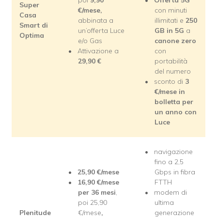
Super
€/mese,
con minuti
Casa
abbinata a
illimitati e
250
Smart di
un’offerta Luce
GB in 5G
a
Optima
e/o Gas
canone zero
Attivazione a
con
29,90
€
portabilità
del numero
sconto di
3
€/mese in
bolletta per
un anno con
Luce
navigazione
fino a 2,5
25,90
€/mese
Gbps in fibra
16,90 €/mese
FTTH
per 36 mesi
,
modem di
poi 25,90
ultima
Plenitude
€/mese
,
generazione