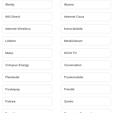
Illimity
Illumia
ING Direct
Internet Casa
Internet Wireless
Kena Mobile
Linkem
Mediolanum
Mutui
NOW TV
Octopus Energy
Osservatori
Plenitude
Postemobile
Postepay
Prestiti
Pulsee
Qonto