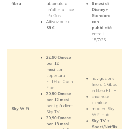
fibra
abbinata a
6 mesi di
un’offerta Luce
Disney+
e/o Gas
Standard
Attivazione a
con
39
€
pubblicità
entro il
15/7/26
22,90
€/mese
per 12
mesi
con
copertura
navigazione
FTTH di Open
fino a 1 Gbps
Fiber
in fibra FTTH
20,90
€/mese
chiamate
per 12 mesi
illimitate
per i già clienti
Sky WiFi
modem Sky
Sky TV
WiFi Hub
20,90
€/mese
Sky TV +
per 18 mesi
Sport/Netflix