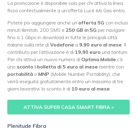
La promozione è disponibile solo per chi attiva la linea
fissa contestualmente a un’offerta Luce e/o Gas entro.
Potete poi aggiungere anche un’
offerta 5G
con inclusi
minuti illimitati, 200 SMS e
250 GB in 5G
per navigare
fino a 1 Gbps in download in tutte le principali città
italiane sulla rete di
Vodafone
a
9,90 euro al mese
. Il
contributo per l’attivazione è di
19,90 euro
una tantum.
Per chi attiva un nuovo numero di
Optima Mobile
c’è
uno
sconto i bolletta di 5 euro al mese
mentre con
portabilità
o
MNP
(Mobile Number Portability), che
verrà eseguita gratuitamente entro un massimo di tre
giorni lavorativi, lo sconto è di
10 euro al mese
.
ATTIVA SUPER CASA SMART FIBRA
»
Plenitude Fibra