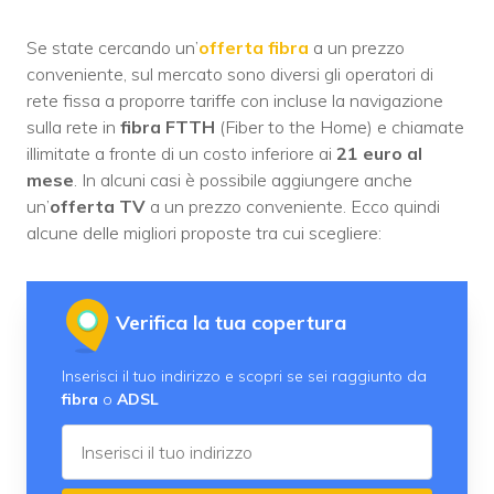
Se state cercando un’
offerta fibra
a un prezzo
conveniente, sul mercato sono diversi gli operatori di
rete fissa a proporre tariffe con incluse la navigazione
sulla rete in
fibra FTTH
(Fiber to the Home) e chiamate
illimitate a fronte di un costo inferiore ai
21 euro al
mese
. In alcuni casi è possibile aggiungere anche
un’
offerta TV
a un prezzo conveniente. Ecco quindi
alcune delle migliori proposte tra cui scegliere:
Verifica la tua copertura
Inserisci il tuo indirizzo e scopri se sei raggiunto da
fibra
o
ADSL