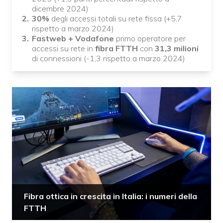
dicembre 2024)
30%
degli accessi totali su rete fissa (+5,7
rispetto a marzo 2024)
Fastweb + Vodafone
primo operatore per
accessi su rete in
fibra FTTH
con
31,3 milioni
di connessioni (-1,3 rispetto a marzo 2024)
Fibra ottica in crescita in Italia: i numeri della
FTTH