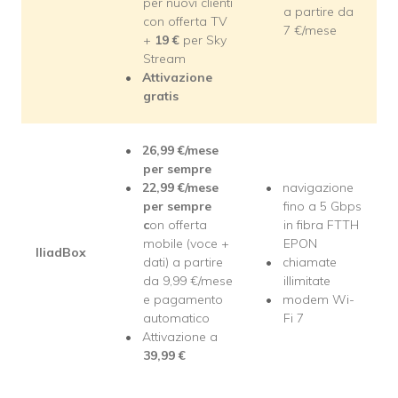
per nuovi clienti
a partire da
con offerta TV
7 €/mese
+
19
€
per Sky
Stream
Attivazione
gratis
26,99
€/mese
per sempre
22,99
€/mese
navigazione
per sempre
fino a 5 Gbps
c
on offerta
in fibra FTTH
mobile (voce +
EPON
IliadBox
dati) a partire
chiamate
da 9,99 €/mese
illimitate
e pagamento
modem Wi-
automatico
Fi 7
Attivazione a
39,99
€