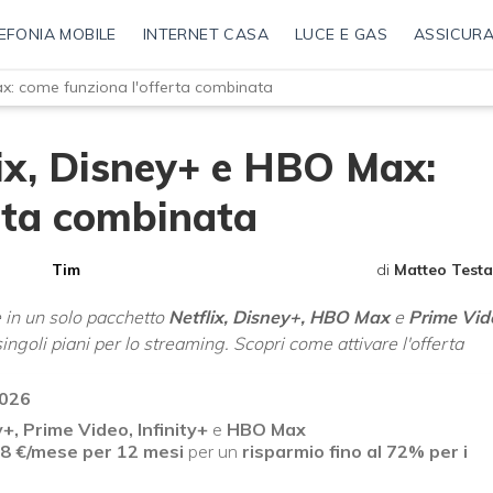
EFONIA MOBILE
INTERNET CASA
LUCE E GAS
ASSICURA
ax: come funziona l'offerta combinata
ix, Disney+ e HBO Max:
rta combinata
Tim
di
Matteo Testa
 in un solo pacchetto
Netflix, Disney+, HBO Max
e
Prime Vid
ngoli piani per lo streaming. Scopri come attivare l'offerta
2026
y+, Prime Video, Infinity+
e
HBO Max
8
€/mese
per 12 mesi
per un
risparmio fino al 72% per i