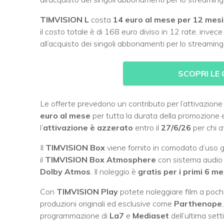
TIMVISION L
costa
14 euro al mese per 12 mesi
il costo totale è di 168 euro diviso in 12 rate, invec
all’acquisto dei singoli abbonamenti per lo streaming
SCOPRI LE 
Le offerte prevedono un contributo per l’attivazione
euro al mese
per tutta la durata della promozione e
l’
attivazione è azzerato
entro il
27/6/26
per chi a
Il
TIMVISION Box
viene fornito in comodato d’uso g
il
TIMVISION Box Atmosphere
con sistema audio
Dolby Atmos
. Il noleggio è
gratis per i primi 6 me
Con
TIMVISION Play
potete noleggiare film a poch
produzioni originali ed esclusive come
Parthenope
programmazione di
La7
e
Mediaset
dell’ultima set