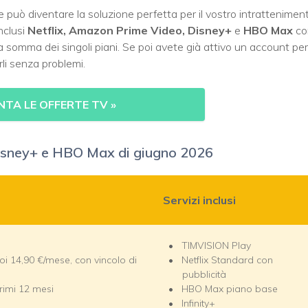
he può diventare la soluzione perfetta per il vostro intrattenimen
nclusi
Netflix, Amazon Prime Video, Disney+
e
HBO Max
co
la somma dei singoli piani. Se poi avete già attivo un account per
rli senza problemi.
TA LE OFFERTE TV
»
Disney+ e HBO Max di giugno 2026
Servizi inclusi
TIMVISION Play
poi 14,90 €/mese, con vincolo di
Netflix Standard con
pubblicità
rimi 12 mesi
HBO Max piano base
Infinity+