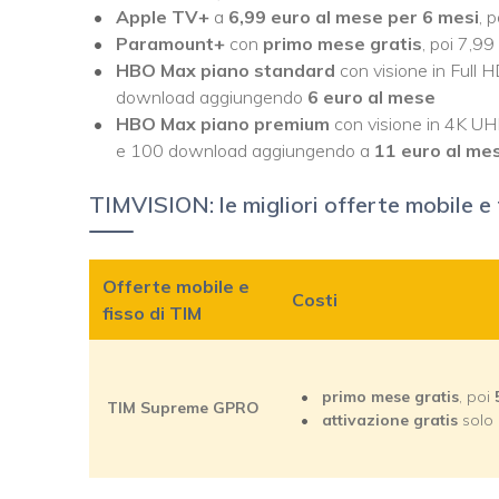
Apple TV+
a
6,99 euro al mese per 6 mesi
, 
Paramount+
con
primo mese gratis
, poi 7,9
HBO Max piano standard
con visione in Full 
download aggiungendo
6 euro al mese
HBO Max piano premium
con visione in 4K UH
e 100 download aggiungendo a
11 euro al me
TIMVISION: le migliori offerte mobile e
Offerte mobile e
Costi
fisso di TIM
primo mese gratis
, poi
TIM Supreme GPRO
attivazione gratis
solo 