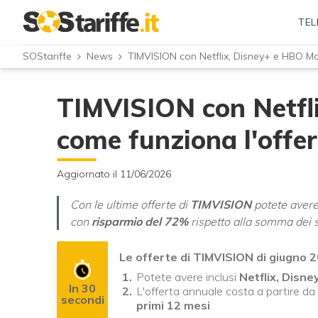
TEL
SOStariffe
News
TIMVISION con Netflix, Disney+ e HBO M
TIMVISION con Netfl
come funziona l'offe
Aggiornato il 11/06/2026
Con le ultime offerte di
TIMVISION
potete avere
con
risparmio del 72%
rispetto alla somma dei si
Le offerte di TIMVISION di giugno 
Potete avere inclusi
Netflix, Disne
In 30
L'offerta annuale costa a partire da
secondi
primi 12 mesi