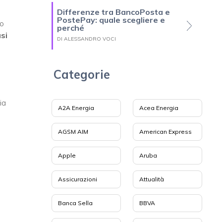
Differenze tra BancoPosta e
PostePay: quale scegliere e
o
perché
si
DI ALESSANDRO VOCI
Categorie
ia
A2A Energia
Acea Energia
AGSM AIM
American Express
Apple
Aruba
i
Assicurazioni
Attualità
Banca Sella
BBVA