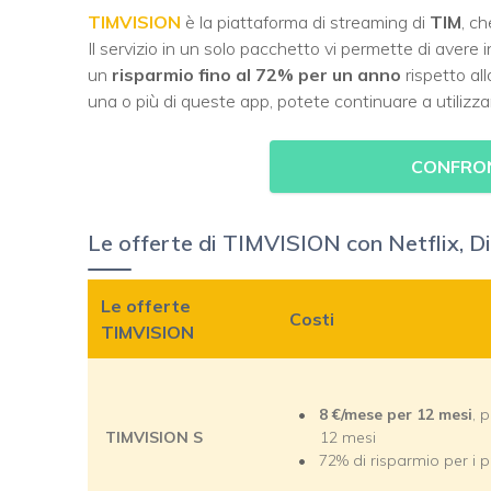
TIMVISION
è la piattaforma di streaming di
TIM
, c
Il servizio in un solo pacchetto vi permette di avere i
un
risparmio fino al 72% per un anno
rispetto al
una o più di queste app, potete continuare a utilizza
CONFRON
Le offerte di TIMVISION con Netflix, 
Le offerte
Costi
TIMVISION
8
€/mese per 12 mesi
, 
TIMVISION S
12 mesi
72% di risparmio per i p