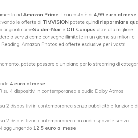
namento ad
Amazon Prime
, il cui costo è di
4,99 euro al mese
ttivando le offerte di
TIMVISION
potete quindi
risparmiare qua
i originali come
Spider-Noir
e
Off Campus
oltre alla migliore
ere a servizi come consegne illimitate in un giorno su milioni di
Reading, Amazon Photos ed offerte esclusive per i vostri
onamento, potete passare a un piano per lo streaming di categor
endo
4 euro al mese
 su 4 dispositivi in contemporanea e audio Dolby Atmos
su 2 dispositivi in contemporanea senza pubblicità e funzione d
u 2 dispositivi in contemporanea con audio spaziale senza
tivi aggiungendo
12,5 euro al mese