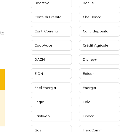
Beactive
Bonus
Carte di Credito
Che Banca!
Conti Correnti
Conti deposito
ità
CoopVoce
Crédit Agricole
DAZN
Disney+
E.ON
Edison
Enel Energia
Energia
Engie
Eolo
Fastweb
Fineco
Gas
HeraComm