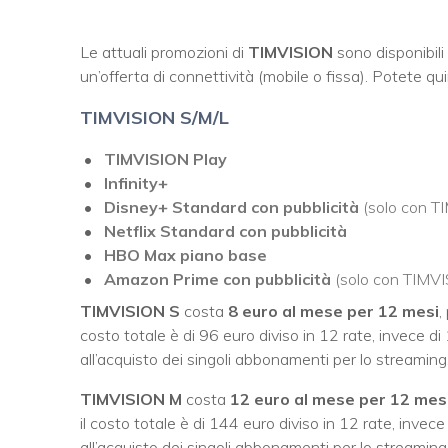
Le attuali promozioni di
TIMVISION
sono disponibili 
un’offerta di connettività (mobile o fissa). Potete qui
TIMVISION S/M/L
TIMVISION Play
Infinity+
Disney+ Standard con pubblicità
(solo con T
Netflix Standard con pubblicità
HBO Max piano base
Amazon Prime
con pubblicità
(solo con TIMV
TIMVISION S
costa
8 euro al mese per 12 mesi
,
costo totale è di 96 euro diviso in 12 rate, invece d
all’acquisto dei singoli abbonamenti per lo streaming
TIMVISION M
costa
12 euro al mese per 12 mes
il costo totale è di 144 euro diviso in 12 rate, invec
all’acquisto dei singoli abbonamenti per lo streaming