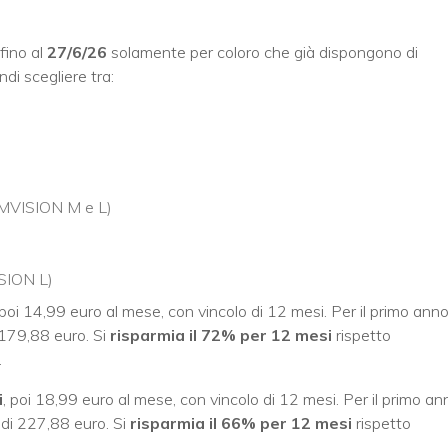
fino al
27/6/26
solamente per coloro che già dispongono di
ndi scegliere tra:
IMVISION M e L)
ISION L)
 poi 14,99 euro al mese, con vincolo di 12 mesi. Per il primo anno 
i 179,88 euro. Si
risparmia il 72% per 12 mesi
rispetto
.
i
, poi 18,99 euro al mese, con vincolo di 12 mesi. Per il primo an
e di 227,88 euro. Si
risparmia il 66% per 12 mesi
rispetto
.