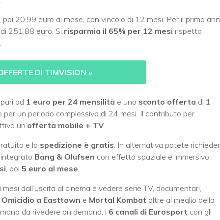
, poi 20,99 euro al mese, con vincolo di 12 mesi. Per il primo an
e di 251,88 euro. Si
risparmia il 65% per 12 mesi
rispetto
.
OFFERTE DI TIMVISION
»
 pari ad
1 euro per 24 mensilità
e uno
sconto offerta
di
1
 per un periodo complessivo di 24 mesi. Il contributo per
ttiva un’
offerta mobile + TV
.
ratuito e la
spedizione è gratis
. In alternativa potete richiede
 integrato
Bang & Olufsen
con effetto spaziale e immersivo
si
, poi
5 euro al mese
.
i mesi dall’uscita al cinema e vedere serie TV, documentari,
,
Omicidio a Easttown
e
Mortal Kombat
oltre al meglio della
timana da rivedere on demand, i
6 canali di
Eurosport
con gli