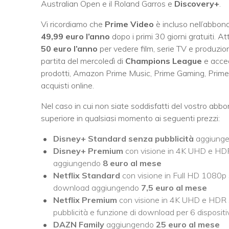
Australian Open e il Roland Garros e
Discovery+
.
Vi ricordiamo che
Prime Video
è incluso nell’abbo
49,99 euro l’anno
dopo i primi 30 giorni gratuiti. A
50 euro l’anno
per vedere film, serie TV e produzion
partita del mercoledì di
Champions League
e acced
prodotti, Amazon Prime Music, Prime Gaming, Prime 
acquisti online.
Nel caso in cui non siate soddisfatti del vostro abb
superiore in qualsiasi momento ai seguenti prezzi:
Disney+ Standard senza pubblicità
aggiung
Disney+ Premium
con visione in 4K UHD e HDR
aggiungendo
8 euro al mese
Netflix Standard
con visione in Full HD 1080p 
download aggiungendo
7,5 euro al mese
Netflix Premium
con visione in 4K UHD e HDR s
pubblicità e funzione di download per 6 disposi
DAZN Family
aggiungendo
25 euro al mese