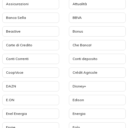
Assicurazioni
Attualità
Banca Sella
BBVA
Beactive
Bonus
Carte di Credito
Che Banca!
Conti Correnti
Conti deposito
CoopVoce
Crédit Agricole
DAZN
Disney+
E.ON
Edison
Enel Energia
Energia
Engie
Eolo