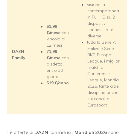
visione in
contemporanea
in Full HD su 2
dispositivi
61,99
connessi a reti
€/mese
con
diverse
vincolo di
tutta la Serie A
12 mesi
Enilive e Serie
DAZN
71,99
BKT, Europa
Family
€/mese
con
League, i migliori
disdetta
match di
entro 30
Conference
giorni
League, Mondiali
619
€/anno
2026, tante altre
discipline anche
sui canali di
Eurosport
Le offerte di
DAZN
con inclusi i
Mondiali 2026
sono: