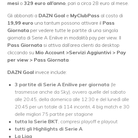
mesi
o
329 euro all’anno
, pari a circa 28 euro al mese.
Gli abbonati a
DAZN Goal
e
MyClubPass
al costo di
19,99 euro
una tantum possono attivare il
Pass
Giornata
per vedere tutte le partite di una singola
giornata di Serie A Enilive in modalità pay per view. Il
Pass Giornata
si attiva dall’area clienti da desktop
cliccando su
Mio Account >Servizi Aggiuntivi > Pay
per view > Pass Giornata
.
DAZN Goal
invece include:
3 partite di Serie A Enilive per giornata
(le
trasmesse anche da Sky), ovvero quelle del sabato
alle 20:45, della domenica alle 12:30 e del lunedì alle
20:45 per un totale di 114 incontri, 4 big match e 30
delle migliori 75 partite per stagione
tutta la Serie BKT
, compresi playoff e playout
tutti gli Highlights di Serie A
La Liga