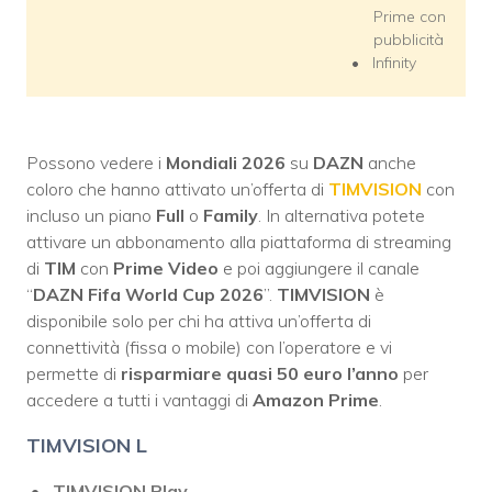
Prime con
pubblicità
Infinity
Possono vedere i
Mondiali 2026
su
DAZN
anche
coloro che hanno attivato un’offerta di
TIMVISION
con
incluso un piano
Full
o
Family
. In alternativa potete
attivare un abbonamento alla piattaforma di streaming
di
TIM
con
Prime Video
e poi aggiungere il canale
“
DAZN Fifa World Cup 2026
”.
TIMVISION
è
disponibile solo per chi ha attiva un’offerta di
connettività (fissa o mobile) con l’operatore e vi
permette di
risparmiare quasi 50 euro l’anno
per
accedere a tutti i vantaggi di
Amazon Prime
.
TIMVISION L
TIMVISION Play