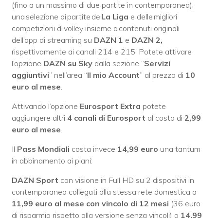
(fino a un massimo di due partite in contemporanea),
una selezione di partite de
La Liga
e delle migliori
competizioni di volley insieme a contenuti originali
dell’app di streaming su
DAZN 1
e
DAZN 2,
rispettivamente ai canali 214 e 215. Potete attivare
l’opzione
DAZN su Sky
dalla sezione “
Servizi
aggiuntivi
” nell’area “
Il mio Account
” al prezzo di
10
euro al mese
.
Attivando l’opzione
Eurosport Extra
potete
aggiungere altri
4 canali di Eurosport
al costo di
2,99
euro al mese
.
Il
Pass Mondiali
costa invece
14,99 euro
una tantum
in abbinamento ai piani:
DAZN Sport
con visione in Full HD su 2 dispositivi in
contemporanea collegati alla stessa rete domestica a
11,99 euro al mese con vincolo di 12 mesi
(36 euro
di risparmio rispetto alla versione senza vincoli) o
14,99