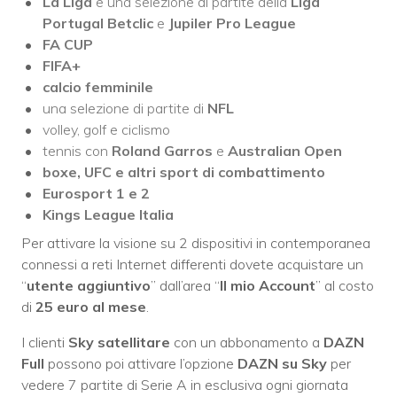
La Liga
e una selezione di partite della
Liga
Portugal Betclic
e
Jupiler Pro League
FA CUP
FIFA+
calcio femminile
una selezione di partite di
NFL
volley, golf e ciclismo
tennis con
Roland Garros
e
Australian Open
boxe, UFC e altri sport di combattimento
Eurosport 1 e 2
Kings League Italia
Per attivare la visione su 2 dispositivi in contemporanea
connessi a reti Internet differenti dovete acquistare un
“
utente aggiuntivo
” dall’area “
Il mio Account
” al costo
di
25 euro al mese
.
I clienti
Sky satellitare
con un abbonamento a
DAZN
Full
possono poi attivare l’opzione
DAZN su Sky
per
vedere 7 partite di Serie A in esclusiva ogni giornata