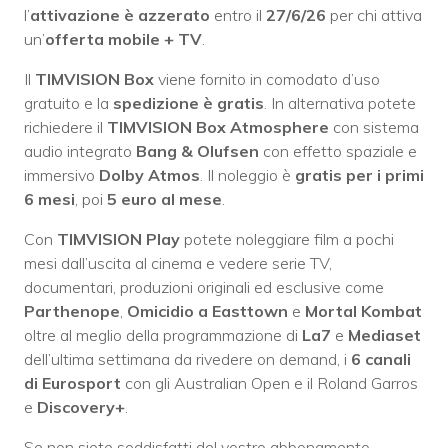
l’
attivazione è azzerato
entro il
27/6/26
per chi attiva
un’
offerta mobile + TV
.
Il
TIMVISION Box
viene fornito in comodato d’uso
gratuito e la
spedizione è gratis
. In alternativa potete
richiedere il
TIMVISION Box Atmosphere
con sistema
audio integrato
Bang & Olufsen
con effetto spaziale e
immersivo
Dolby Atmos
. Il noleggio è
gratis per i primi
6 mesi
, poi
5 euro al mese
.
Con
TIMVISION Play
potete noleggiare film a pochi
mesi dall’uscita al cinema e vedere serie TV,
documentari, produzioni originali ed esclusive come
Parthenope
,
Omicidio a Easttown
e
Mortal Kombat
oltre al meglio della programmazione di
La7
e
Mediaset
dell’ultima settimana da rivedere on demand, i
6 canali
di
Eurosport
con gli Australian Open e il Roland Garros
e
Discovery+
.
Se non siete soddisfatti del vostro abbonamento,