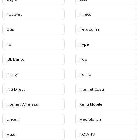
Fastweb
Fineco
Gas
HeraComm
ho.
Hype
IBL Banca
Iliad
Illimity
Illumia
ING Direct
Internet Casa
Internet Wireless
Kena Mobile
Linkem
Mediolanum
Mutui
NOW TV