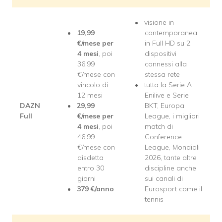
visione in
19,99
contemporanea
€/mese per
in Full HD su 2
4 mesi
, poi
dispositivi
36,99
connessi alla
€/mese con
stessa rete
vincolo di
tutta la Serie A
12 mesi
Enilive e Serie
DAZN
29,99
BKT, Europa
Full
€/mese per
League, i migliori
4 mesi
, poi
match di
46,99
Conference
€/mese con
League, Mondiali
disdetta
2026, tante altre
entro 30
discipline anche
giorni
sui canali di
379
€/anno
Eurosport come il
tennis