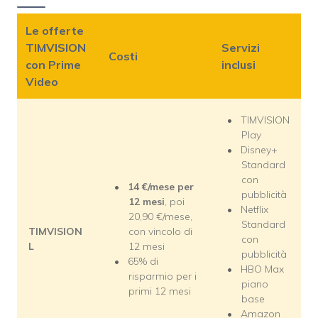
Le offerte
TIMVISION
Servizi
Costi
con Prime
inclusi
Video
TIMVISION
Play
Disney+
Standard
con
14
€/mese per
pubblicità
12 mesi
, poi
Netflix
20,90 €/mese,
Standard
TIMVISION
con vincolo di
con
L
12 mesi
pubblicità
65% di
HBO Max
risparmio per i
piano
primi 12 mesi
base
Amazon