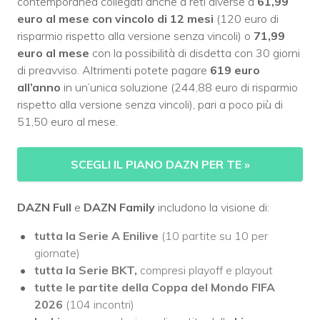
contemporanea collegati anche a reti diverse a
61,99
euro al mese con vincolo di 12 mesi
(120 euro di
risparmio rispetto alla versione senza vincoli) o
71,99
euro al mese
con la possibilità di disdetta con 30 giorni
di preavviso. Altrimenti potete pagare
619 euro
all’anno
in un’unica soluzione (244,88 euro di risparmio
rispetto alla versione senza vincoli), pari a poco più di
51,50 euro al mese.
SCEGLI IL PIANO DAZN PER TE
»
DAZN Full
e
DAZN Family
includono la visione di:
tutta la Serie A Enilive
(10 partite su 10 per
giornate)
tutta la Serie BKT,
compresi playoff e playout
tutte le partite della Coppa del Mondo FIFA
2026
(104 incontri)