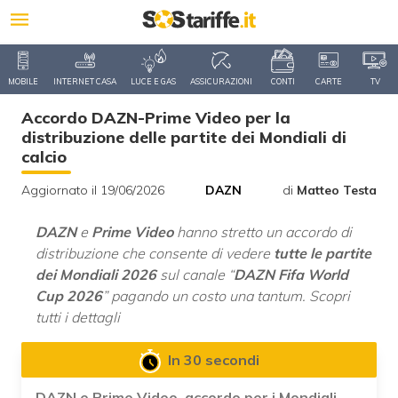
MOBILE
INTERNET CASA
LUCE E GAS
ASSICURAZIONI
CONTI
CARTE
TV
Accordo DAZN-Prime Video per la
distribuzione delle partite dei Mondiali di
calcio
Aggiornato il 19/06/2026
DAZN
di
Matteo Testa
DAZN
e
Prime Video
hanno stretto un accordo di
distribuzione che consente di vedere
tutte le partite
dei Mondiali 2026
sul canale “
DAZN Fifa World
Cup 2026
” pagando un costo una tantum. Scopri
tutti i dettagli
In 30 secondi
DAZN e Prime Video, accordo per i Mondiali