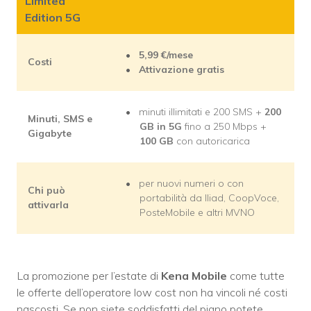
Limited
Edition 5G
5,99 €/mese
Costi
Attivazione gratis
minuti illimitati e 200 SMS +
200
Minuti, SMS e
GB
in 5G
fino a 250 Mbps +
Gigabyte
100 GB
con autoricarica
per nuovi numeri o con
Chi può
portabilità da Iliad, CoopVoce,
attivarla
PosteMobile e altri MVNO
La promozione per l’estate di
Kena Mobile
come tutte
le offerte dell’operatore low cost non ha vincoli né costi
nascosti. Se non siete soddisfatti del piano potete