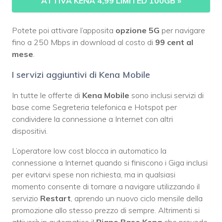
ATTIVA KENA 4,99 LIMITED 100GB
»
Potete poi attivare l’apposita
opzione 5G
per navigare
fino a 250 Mbps in download al costo di
99 cent al
mese
.
I servizi aggiuntivi di Kena Mobile
In tutte le offerte di
Kena Mobile
sono inclusi servizi di
base come Segreteria telefonica e Hotspot per
condividere la connessione a Internet con altri
dispositivi.
L’operatore low cost blocca in automatico la
connessione a Internet quando si finiscono i Giga inclusi
per evitarvi spese non richiesta, ma in qualsiasi
momento consente di tornare a navigare utilizzando il
servizio
Restart
, aprendo un nuovo ciclo mensile della
promozione allo stesso prezzo di sempre. Altrimenti si
attiverà in automatico il
Piano Base Kena
che prevede