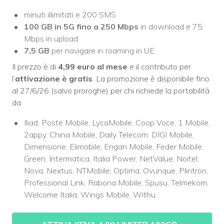
minuti illimitati e 200 SMS
100 GB in 5G fino a 250 Mbps
in download e 75
Mbps in upload
7,5 GB
per navigare in roaming in UE.
Il prezzo è di
4,99 euro al mese
e il contributo per
l’
attivazione è gratis
. La promozione è disponibile fino
al 27/6/26 (salvo proroghe) per chi richiede la portabilità
da:
Iliad, Poste Mobile, LycaMobile, Coop Voce, 1 Mobile,
2appy, China Mobile, Daily Telecom, DIGI Mobile,
Dimensione, Elimobile, Engan Mobile, Feder Mobile,
Green, Intermatica, Italia Power, NetValue, Noitel,
Nova, Nextus, NTMobile, Optima, Ovunque, Plintron,
Professional Link, Rabona Mobile, Spusu, Telmekom,
Welcome Italia, Wings Mobile, Withu.