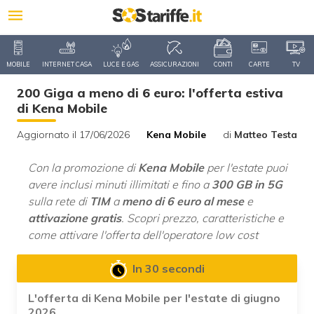
MOBILE
INTERNET CASA
LUCE E GAS
ASSICURAZIONI
CONTI
CARTE
TV
200 Giga a meno di 6 euro: l'offerta estiva
di Kena Mobile
Aggiornato il 17/06/2026
Kena Mobile
di
Matteo Testa
Con la promozione di
Kena Mobile
per l'estate puoi
avere inclusi minuti illimitati e fino a
300 GB in 5G
sulla rete di
TIM
a
meno di 6 euro al mese
e
attivazione gratis
. Scopri prezzo, caratteristiche e
come attivare l'offerta dell'operatore low cost
In 30 secondi
L'offerta di Kena Mobile per l'estate di giugno
2026