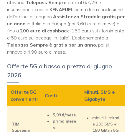
attivano
Telepass Sempre
entro il 6/7/26 e
inseriscono il codice
KENAFUEL
prima della conclusione
dell’ordine, ottengono
Assistenza Stradale gratis per
un anno
in Italia e in Europa (poi 3,60 euro al mese) e
fino a
200 euro di cashback
(150 euro sul rifornimento
e 50 euro sui pedaggi in Italia). L’abbonamento a
Telepass Sempre è gratis per un anno
, poi si
rinnova a 4,90 euro al mese.
Offerte 5G a basso a prezzo di giugno
2026
Offerte 5G
Minuti, SMS e
Costi
convenienti
Gigabyte
5,99 €/mese
minuti illimitati
primo mese
TIM
e 200 SMS +
e
Supreme
150 GB in 5G