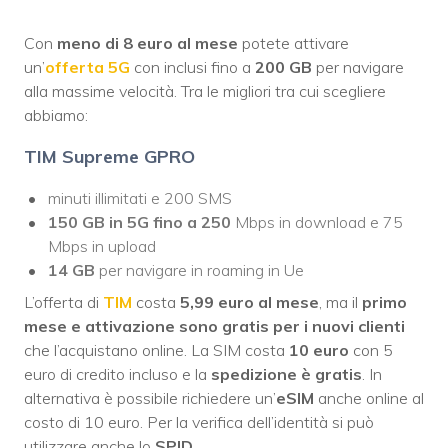
Con
meno di 8 euro al mese
potete attivare
un’
offerta 5G
con inclusi fino a
200 GB
per navigare
alla massime velocità. Tra le migliori tra cui scegliere
abbiamo:
TIM Supreme GPRO
minuti illimitati e 200 SMS
150 GB in 5G fino a 250
Mbps in download e 75
Mbps in upload
14 GB
per navigare in roaming in Ue
L’offerta di
TIM
costa
5,99 euro al mese
, ma il
primo
mese e attivazione sono gratis per i nuovi clienti
che l’acquistano online. La SIM costa
10 euro
con 5
euro di credito incluso e la
spedizione è gratis
. In
alternativa è possibile richiedere un’
eSIM
anche online al
costo di 10 euro. Per la verifica dell’identità si può
utilizzare anche lo
SPID
.