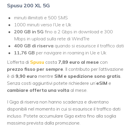
Spusu 200 XL 5G
minuti illimitati e 500 SMS
1000 minuti verso l’Ue e Uk
200 GB
in 5G
fino a 2 Gbps in download e 300
Mbps in upload sulla rete di WindTre
400 GB di riserva
quando si esaurisce il traffico dati
11,76 GB
per navigare in roaming in Ue e Uk
L’offerta di
Spusu
costa
7,89 euro
al mese
con
prezzo
fisso
per sempre
. Il contributo per l’attivazione
è di
9,90 euro
mentre
SIM e spedizione sono gratis
.
Senza costi aggiuntivi potete richiedere un’
eSIM
e
cambiare offerta una volta
al mese.
I Giga di riserva non hanno scadenza e diventano
disponibili nel momento in cui si esaurisce il traffico dati
incluso. Potete accumulare Giga extra fino alla soglia
massima prevista dalla promozione.