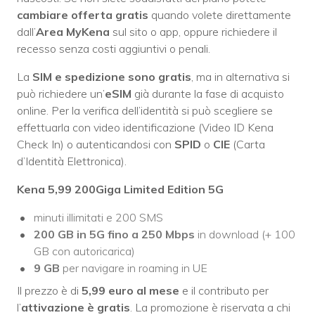
cambiare offerta gratis
quando volete direttamente
dall’
Area MyKena
sul sito o app, oppure richiedere il
recesso senza costi aggiuntivi o penali.
La
SIM e spedizione sono gratis
, ma in alternativa si
può richiedere un’
eSIM
già durante la fase di acquisto
online. Per la verifica dell’identità si può scegliere se
effettuarla con video identificazione (Video ID Kena
Check In) o autenticandosi con
SPID
o
CIE
(Carta
d’Identità Elettronica).
Kena 5,99 200Giga Limited Edition 5G
minuti illimitati e 200 SMS
200 GB in 5G fino a 250 Mbps
in download (+ 100
GB con autoricarica)
9 GB
per navigare in roaming in UE
Il prezzo è di
5,99 euro al mese
e il contributo per
l’
attivazione è gratis
. La promozione è riservata a chi