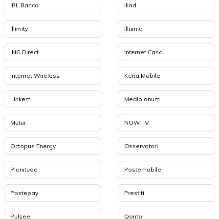
IBL Banca
Iliad
Illimity
Illumia
ING Direct
Internet Casa
Internet Wireless
Kena Mobile
Linkem
Mediolanum
Mutui
NOW TV
Octopus Energy
Osservatori
Plenitude
Postemobile
Postepay
Prestiti
Pulsee
Qonto