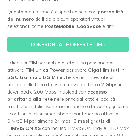
Questa promozione è disponibile solo con
portabilità
del numero
da
Iliad
o alcuni operatori virtuali
selezionati come
PosteMobile, CoopVoce
e altri.
CONFRONTA LE OFFERTE TIM
»
I clienti di
TIM
per mobile e rete fissa possono poi
attivare
TIM Unica Power
per avere
Giga illimitati in
5G Ultra fino a 6 SIM
(anche se non intestate al
titolare della linea di casa) e navigare fino a
2 Gbps
in
download e 200 Mbps in upload con
accesso
prioritario alla rete
nelle principali città e località
turistiche in Italia. Sono inclusi anche altri vantaggi come
sconti sui migliori smartphone mantenendo attiva la
SIM/eSIM per almeno 24 mesi,
3 mesi gratis di
TIMVISION XS
con incluso TIMVISION Play e HBO Max
base con pubblicità (poi 3 euro al mese, invece di 7,99