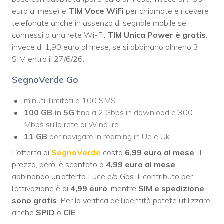
euro al mese) e
TIM Voce WiFi
per chiamate e ricevere
telefonate anche in assenza di segnale mobile se
connessi a una rete Wi-Fi.
TIM Unica Power è gratis
,
invece di 1,90 euro al mese, se si abbinano almeno 3
SIM entro il 27/6/26.
SegnoVerde Go
minuti illimitati e 100 SMS
100 GB in 5G
fino a 2 Gbps in download e 300
Mbps sulla rete di WindTre
11 GB
per navigare in roaming in Ue e Uk
L’offerta di
SegnoVerde
costa
6,99 euro al mese
. Il
prezzo, però, è scontato a
4,99 euro al mese
abbinando un’offerta Luce e/o Gas. Il contributo per
l’attivazione è di
4,99 euro
, mentre
SIM e spedizione
sono gratis
. Per la verifica dell’identità potete utilizzare
anche
SPID
o
CIE
.