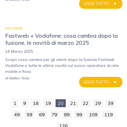
LEGGI TUTTO
FASTWEB
Fastweb + Vodafone: cosa cambia dopo la
fusione, le novità di marzo 2025
14 Marzo 2025
Scopri cosa cambia per gli utenti dopo la fusione Fastweb
Vodafone e tutte le ultime novità sul nuovo operatore di rete
mobile e fissa
di
Matteo Testa
LEGGI TUTTO
1
9
18
19
20
21
22
29
39
49
59
69
79
89
99
109
119
126