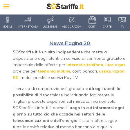
MOBILE
INTERNET CASA
LUCE E GAS
ASSICURAZIONI
CONTI
CARTE
TV
News Pagina 20
SOStariffe.it
è un
sito indipendente
che mette a
disposizione degli utenti un servizio di confronto gratuito e
imparziale delle offerte per
Internet e telefono
,
luce e gas
,
oltre che per
telefonia mobile
, conti bancari,
assicurazioni
RC
, mutui, prestiti e servizi Pay TV.
Il servizio di comparazione è gratuito
e dà agli utenti la
possibilità di risparmiare
individuando facilmente le
migliori proposte disponibili sul mercato, ma non solo.
SOStariffe.it infatti è anche il
luogo in cui informarsi ogni
giorno su tutto ciò che accade nei settori delle
telecomunicazioni e dell’energia
. Il sito, inoltre, segue
tutte le novità relative al mondo bancario e a quello