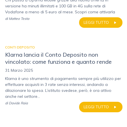
Chi passa a Optima Mobile grazie alla nuova offerta in
versione ha minuti illimitati e 100 GB in 4G sulla rete di
Vodafone a meno di 5 euro al mese. Scopri come attivarla
di
Matteo Testa
LEGGI TUTTO
CONTI DEPOSITO
Klarna lancia il Conto Deposito non
vincolato: come funziona e quanto rende
31 Marzo 2025
Klarna è uno strumento di pagamento sempre più utilizzo per
effettuare acquisti in 3 rate senza interessi, andando a
dilazionare la spesa. L’istituto svedese, però, è ora attivo
anche nel settore...
di
Davide Raia
LEGGI TUTTO