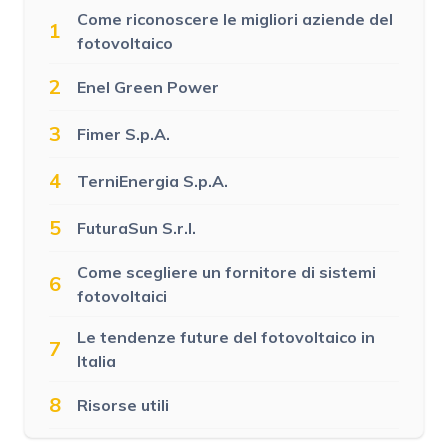
Come riconoscere le migliori aziende del
1
fotovoltaico
2
Enel Green Power
3
Fimer S.p.A.
4
TerniEnergia S.p.A.
5
FuturaSun S.r.l.
Come scegliere un fornitore di sistemi
6
fotovoltaici
Le tendenze future del fotovoltaico in
7
Italia
8
Risorse utili