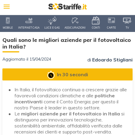
MOBILE
INTERNET CASA
LUCE E GAS
ASSICURAZIONI
CONTI
CARTE
TV
Quali sono le migliori aziende per il fotovoltaico
in Italia?
Aggiornato il 15/04/2024
di
Edoardo Stigliani
In 30 secondi
In Italia, il fotovoltaico continua a crescere grazie alle
favorevoli condizioni climatiche e alle
politiche
incentivanti
come il Conto Energia; per questo il
nostro Paese è leader in questo settore.
Le
migliori aziende per il fotovoltaico in Italia
si
distinguono per innovazioni tecnologiche,
sostenibilità ambientale, affidabilità verificata dalle
recensioni dei clienti e supporto post-vendita.