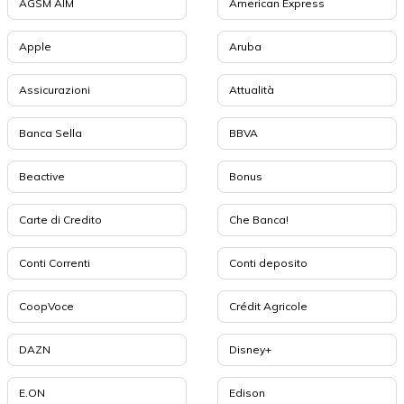
AGSM AIM
American Express
Apple
Aruba
Assicurazioni
Attualità
Banca Sella
BBVA
Beactive
Bonus
Carte di Credito
Che Banca!
Conti Correnti
Conti deposito
CoopVoce
Crédit Agricole
DAZN
Disney+
E.ON
Edison