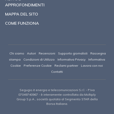
APPROFONDIMENTI
MAPPA DEL SITO
COME FUNZIONA
Chi siamo
Autori
Recensioni
Supporto giornalisti
Rassegna
stampa
Condizioni di Utilizzo
Informativa Privacy
Informativa
Cookie
Preferenze Cookie
Reclami partner
Lavora con noi
Contatti
Segugio.it energia e telecomunicazioni S.r.l.
- P.Iva
07049740967 -
è interamente controllata da Moltiply
Group S.p.A., società quotata al Segmento STAR della
Borsa Italiana.