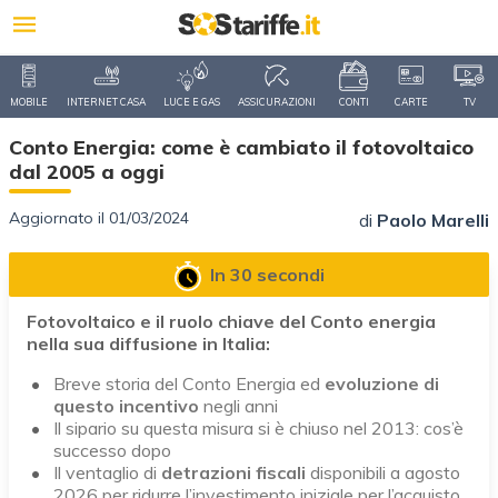
MOBILE
INTERNET CASA
LUCE E GAS
ASSICURAZIONI
CONTI
CARTE
TV
Conto Energia: come è cambiato il fotovoltaico
dal 2005 a oggi
Aggiornato il 01/03/2024
di
Paolo Marelli
In 30 secondi
Fotovoltaico e il ruolo chiave del Conto energia
nella sua diffusione in Italia:
Breve storia del Conto Energia ed
evoluzione di
questo incentivo
negli anni
Il sipario su questa misura si è chiuso nel 2013: cos’è
successo dopo
Il ventaglio di
detrazioni fiscali
disponibili a agosto
2026 per ridurre l’investimento iniziale per l’acquisto