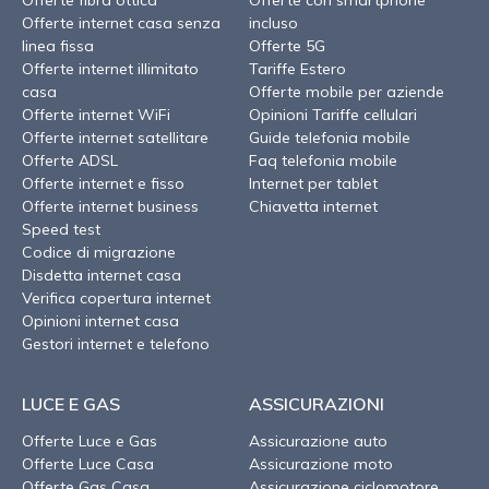
Offerte fibra ottica
Offerte con smartphone
Offerte internet casa senza
incluso
linea fissa
Offerte 5G
Offerte internet illimitato
Tariffe Estero
casa
Offerte mobile per aziende
Offerte internet WiFi
Opinioni Tariffe cellulari
Offerte internet satellitare
Guide telefonia mobile
Offerte ADSL
Faq telefonia mobile
Offerte internet e fisso
Internet per tablet
Offerte internet business
Chiavetta internet
Speed test
Codice di migrazione
Disdetta internet casa
Verifica copertura internet
Opinioni internet casa
Gestori internet e telefono
LUCE E GAS
ASSICURAZIONI
Offerte Luce e Gas
Assicurazione auto
Offerte Luce Casa
Assicurazione moto
Offerte Gas Casa
Assicurazione ciclomotore