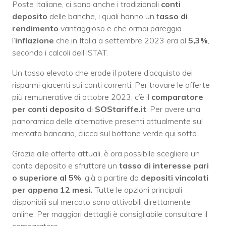
Poste Italiane, ci sono anche i tradizionali
conti
deposito
delle banche, i quali hanno un t
asso di
rendimento
vantaggioso e che ormai pareggia
l’
inflazione
che in Italia a settembre 2023 era al
5,3%
,
secondo i calcoli dell’ISTAT.
Un tasso elevato che erode il potere d’acquisto dei
risparmi giacenti sui conti correnti. Per trovare le offerte
più remunerative di ottobre 2023, c’è il
comparatore
per
conti deposito
di
SOStariffe.it
. Per avere una
panoramica delle alternative presenti attualmente sul
mercato bancario, clicca sul bottone verde qui sotto.
Grazie alle offerte attuali, è ora possibile scegliere un
conto deposito e sfruttare un
tasso di interesse pari
o superiore al 5%
, già a partire da
depositi vincolati
per appena 12 mesi.
Tutte le opzioni principali
disponibili sul mercato sono attivabili direttamente
online. Per maggiori dettagli è consigliabile consultare il