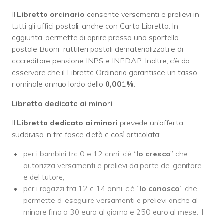
Il
Libretto ordinario
consente versamenti e prelievi in
tutti gli uffici postali, anche con Carta Libretto. In
aggiunta, permette di aprire presso uno sportello
postale Buoni fruttiferi postali dematerializzati e di
accreditare pensione INPS e INPDAP. Inoltre, c’è da
osservare che il Libretto Ordinario garantisce un tasso
nominale annuo lordo dello
0,001%
.
Libretto dedicato ai minori
Il
Libretto dedicato ai minori
prevede un’offerta
suddivisa in tre fasce d’età e così articolata:
per i bambini tra 0 e 12 anni, c’è “
Io cresco
” che
autorizza versamenti e prelievi da parte del genitore
e del tutore;
per i ragazzi tra 12 e 14 anni, c’è “
Io conosco
” che
permette di eseguire versamenti e prelievi anche al
minore fino a 30 euro al giorno e 250 euro al mese. Il