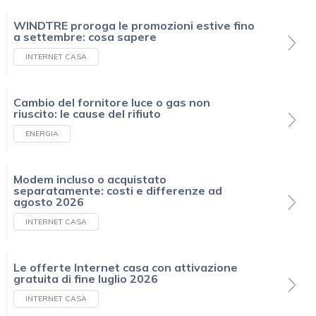
WINDTRE proroga le promozioni estive fino
a settembre: cosa sapere
INTERNET CASA
Cambio del fornitore luce o gas non
riuscito: le cause del rifiuto
ENERGIA
Modem incluso o acquistato
separatamente: costi e differenze ad
agosto 2026
INTERNET CASA
Le offerte Internet casa con attivazione
gratuita di fine luglio 2026
INTERNET CASA