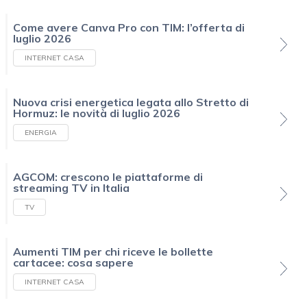
Come avere Canva Pro con TIM: l’offerta di
luglio 2026
INTERNET CASA
Nuova crisi energetica legata allo Stretto di
Hormuz: le novità di luglio 2026
ENERGIA
AGCOM: crescono le piattaforme di
streaming TV in Italia
TV
Aumenti TIM per chi riceve le bollette
cartacee: cosa sapere
INTERNET CASA