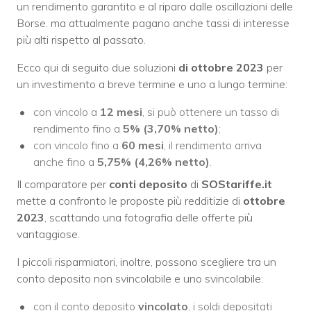
un rendimento garantito e al riparo dalle oscillazioni delle
Borse. ma attualmente pagano anche tassi di interesse
più alti rispetto al passato.
Ecco qui di seguito due soluzioni
di ottobre 2023
per
un investimento a breve termine e uno a lungo termine:
con vincolo a
12 mesi
, si può ottenere un tasso di
rendimento fino a
5% (3,70% netto)
;
con vincolo fino a
60 mesi
, il rendimento arriva
anche fino a
5,75% (4,26% netto)
.
Il comparatore per
conti deposito
di
SOStariffe.it
mette a confronto le proposte più redditizie di
ottobre
2023
, scattando una fotografia delle offerte più
vantaggiose.
I piccoli risparmiatori, inoltre, possono scegliere tra un
conto deposito non svincolabile e uno svincolabile:
con il conto deposito
vincolato
, i soldi depositati