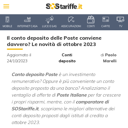
MOBILE
INTERNET CASA
LUCE E GAS
ASSICURAZIONI
CONTI
CARTE
TV
Il conto deposito delle Poste conviene
davvero? Le novità di ottobre 2023
Aggiornato il
Conti
di
Paolo
24/10/2023
deposito
Marelli
Conto deposito Poste
è un investimento
remunerativo? Oppure è più conveniente un conto
deposito proposto da una banca? Analizziamo il
ventaglio di offerte di
Poste Italiane
per far crescere
i propri risparmi, mentre, con il
comparatore di
SOStariffe.it
, scopriamo le migliori alternative dei
conti deposito proposti dagli istituti di credito a
ottobre 2023.