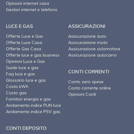
Opinioni internet casa
Gestori internet e telefono
LUCE E GAS
ASSICURAZIONI
Offerte Luce e Gas
Assicurazione auto
Offerte Luce Casa
Assicurazione moto
Offerte Gas Casa
Assicurazione ciclomotore
Offerte luce e gas business
Assicurazione autocarro
Opinioni Luce e Gas
Guide luce e gas
CONTI CORRENTI
Faq luce e gas
Glossario luce e gas
Conto zero spese
Costo kWh
Conto corrente online
Costo gas
Opinioni Conti
Fornitori energia e gas
Andamento indice PUN luce
Andamento indice PSV gas
CONTI DEPOSITO