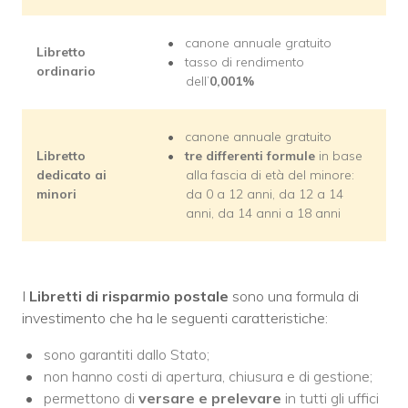
canone annuale gratuito
Libretto
tasso di rendimento
ordinario
dell’
0,001%
canone annuale gratuito
Libretto
tre differenti formule
in base
dedicato ai
alla fascia di età del minore:
minori
da 0 a 12 anni, da 12 a 14
anni, da 14 anni a 18 anni
I
Libretti di risparmio postale
sono una formula di
investimento che ha le seguenti caratteristiche:
sono garantiti dallo Stato;
non hanno costi di apertura, chiusura e di gestione;
permettono di
versare e prelevare
in tutti gli uffici