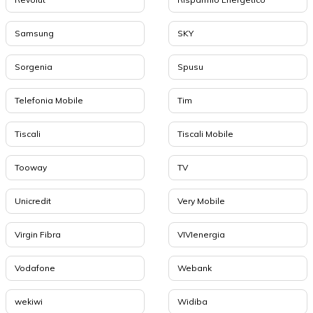
Samsung
SKY
Sorgenia
Spusu
Telefonia Mobile
Tim
Tiscali
Tiscali Mobile
Tooway
TV
Unicredit
Very Mobile
Virgin Fibra
VIVIenergia
Vodafone
Webank
wekiwi
Widiba