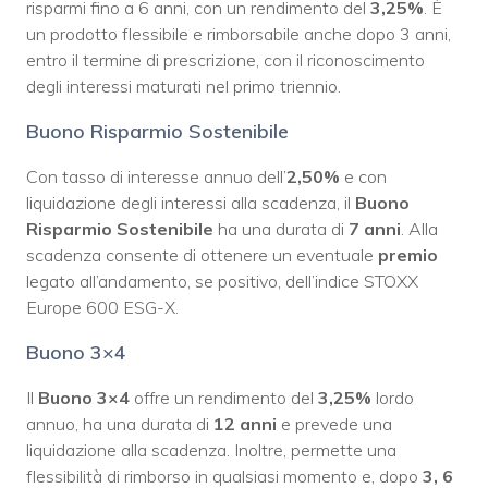
risparmi fino a 6 anni, con un rendimento del
3,25%
. È
un prodotto flessibile e rimborsabile anche dopo 3 anni,
entro il termine di prescrizione, con il riconoscimento
degli interessi maturati nel primo triennio.
Buono Risparmio Sostenibile
Con tasso di interesse annuo dell’
2,50%
e con
liquidazione degli interessi alla scadenza, il
Buono
Risparmio
Sostenibile
ha una durata di
7 anni
. Alla
scadenza consente di ottenere un eventuale
premio
legato all’andamento, se positivo, dell’indice STOXX
Europe 600 ESG-X.
Buono 3×4
Il
Buono 3×4
offre un rendimento del
3,25%
lordo
annuo, ha una durata di
12 anni
e prevede una
liquidazione alla scadenza. Inoltre, permette una
flessibilità di rimborso in qualsiasi momento e, dopo
3, 6