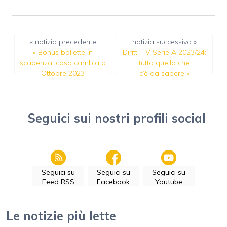
« notizia precedente
notizia successiva »
«
Bonus bollette in
Diritti TV Serie A 2023/24:
scadenza: cosa cambia a
tutto quello che
Ottobre 2023
c’è da sapere
»
Seguici sui nostri profili social
Seguici su
Seguici su
Seguici su
Feed RSS
Facebook
Youtube
Le notizie più lette