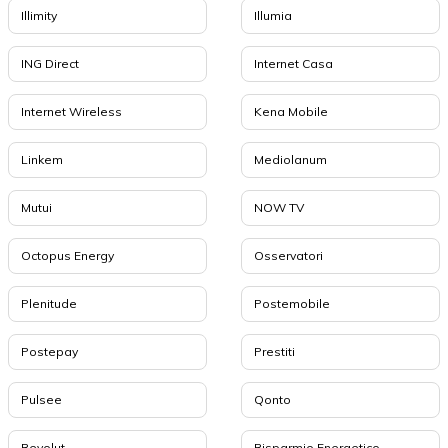
Illimity
Illumia
ING Direct
Internet Casa
Internet Wireless
Kena Mobile
Linkem
Mediolanum
Mutui
NOW TV
Octopus Energy
Osservatori
Plenitude
Postemobile
Postepay
Prestiti
Pulsee
Qonto
Revolut
Risparmio Energetico