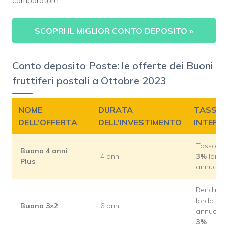
comparatore.
SCOPRI IL MIGLIOR CONTO DEPOSITO
»
Conto deposito Poste: le offerte dei Buoni
fruttiferi postali a Ottobre 2023
NOME
DURATA
TASSO 
DELL’OFFERTA
DELL’INVESTIMENTO
INTERE
Tasso de
Buono 4 anni
4 anni
3%
lordo
Plus
annuo
Rendime
lordo
Buono 3×2
6 anni
annuo de
3%