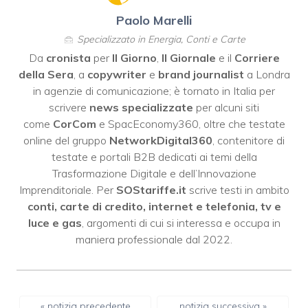
Paolo Marelli
Specializzato in Energia, Conti e Carte
Da
cronista
per
Il Giorno
,
Il Giornale
e il
Corriere
della Sera
, a
copywriter
e
brand journalist
a Londra
in agenzie di comunicazione; è tornato in Italia per
scrivere
news specializzate
per alcuni siti
come
CorCom
e SpacEconomy360, oltre che testate
online del gruppo
NetworkDigital360
, contenitore di
testate e portali B2B dedicati ai temi della
Trasformazione Digitale e dell’Innovazione
Imprenditoriale. Per
SOStariffe.it
scrive testi in ambito
conti, carte di credito, internet e telefonia, tv e
luce e gas
, argomenti di cui si interessa e occupa in
maniera professionale dal 2022.
« notizia precedente
notizia successiva »