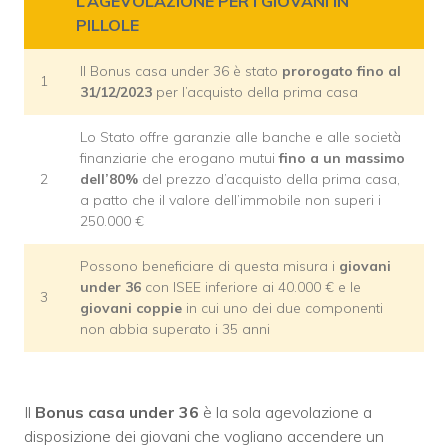
L’AGEVOLAZIONE PER I GIOVANI IN
PILLOLE
Il Bonus casa under 36 è stato
prorogato fino al
1
31/12/2023
per l’acquisto della prima casa
Lo Stato offre garanzie alle banche e alle società
finanziarie che erogano mutui
fino a un massimo
2
dell’80%
del prezzo d’acquisto della prima casa,
a patto che il valore dell’immobile non superi i
250.000 €
Possono beneficiare di questa misura i
giovani
under 36
con ISEE inferiore ai 40.000 € e le
3
giovani coppie
in cui uno dei due componenti
non abbia superato i 35 anni
Il
Bonus casa under 36
è la sola agevolazione a
disposizione dei giovani che vogliano accendere un