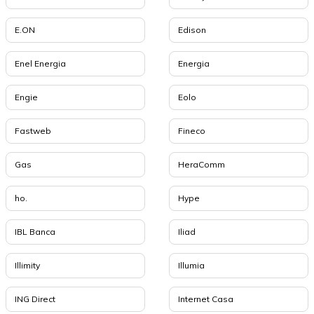
E.ON
Edison
Enel Energia
Energia
Engie
Eolo
Fastweb
Fineco
Gas
HeraComm
ho.
Hype
IBL Banca
Iliad
Illimity
Illumia
ING Direct
Internet Casa