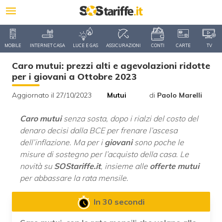
MOBILE
INTERNET CASA
LUCE E GAS
ASSICURAZIONI
CONTI
CARTE
TV
Caro mutui: prezzi alti e agevolazioni ridotte
per i giovani a Ottobre 2023
Aggiornato il 27/10/2023
Mutui
di
Paolo Marelli
Caro mutui
senza sosta, dopo i rialzi del costo del
denaro decisi dalla BCE per frenare l’ascesa
dell’inflazione. Ma per i
giovani
sono poche le
misure di sostegno per l’acquisto della casa. Le
novità su
SOStariffe.it
, insieme alle
offerte mutui
per abbassare la rata mensile.
In 30 secondi