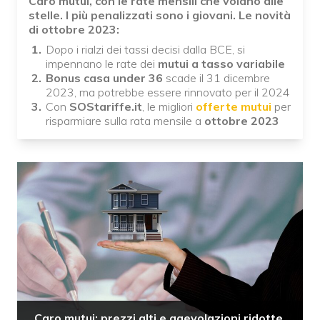
Caro mutui, con le rate mensili che volano alle
stelle. I più penalizzati sono i giovani. Le novità
di ottobre 2023:
Dopo i rialzi dei tassi decisi dalla BCE, si
impennano le rate dei
mutui a tasso variabile
Bonus casa under 36
scade il 31 dicembre
2023, ma potrebbe essere rinnovato per il 2024
Con
SOStariffe.it
, le migliori
offerte mutui
per
risparmiare sulla rata mensile a
ottobre 2023
Caro mutui: prezzi alti e agevolazioni ridotte