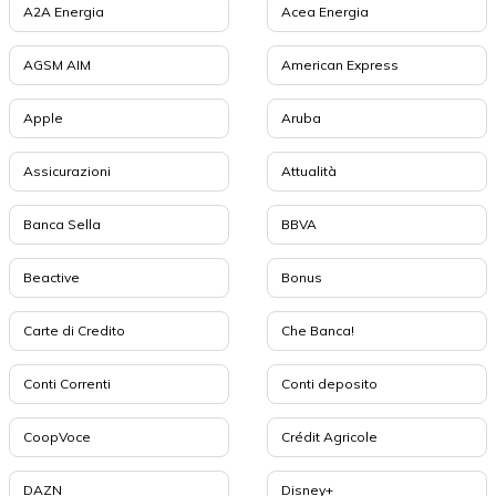
A2A Energia
Acea Energia
AGSM AIM
American Express
Apple
Aruba
Assicurazioni
Attualità
Banca Sella
BBVA
Beactive
Bonus
Carte di Credito
Che Banca!
Conti Correnti
Conti deposito
CoopVoce
Crédit Agricole
DAZN
Disney+