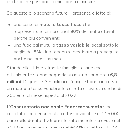
escluso che possano cominciare a diminuire.
Se questo è lo scenario futuro, il presente è fatto di:
una corsa ai
mutui a tasso fisso
che
rappresentano ormai oltre il
90%
dei mutui attivati
perché più convenienti;
una fuga dai mutui a
tasso variabile
, scesi sotto la
soglia del
5%
. Una tendenza destinata a proseguire
anche nei prossimi mesi.
Stando alle ultime stime, le famiglie italiane che
attualmente stanno pagando un mutuo sono circa
6,8
milioni
. Di queste, 3,5 milioni di famiglie hanno in corso
un mutuo a tasso variabile, la cui rata è lievitata anche di
200 euro al mese rispetto al 2022.
L’
Osservatorio nazionale Federconsumatori
ha
calcolato che per un mutuo a tasso variabile di 115.000
euro della durata di 25 anni, la rata mensile ha avuto nel
2023 un incremento medio del
+44%
rispetto al 2022,