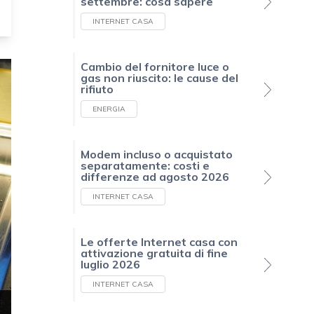
settembre: cosa sapere
INTERNET CASA
Cambio del fornitore luce o
gas non riuscito: le cause del
rifiuto
ENERGIA
Modem incluso o acquistato
separatamente: costi e
differenze ad agosto 2026
INTERNET CASA
Le offerte Internet casa con
attivazione gratuita di fine
luglio 2026
INTERNET CASA