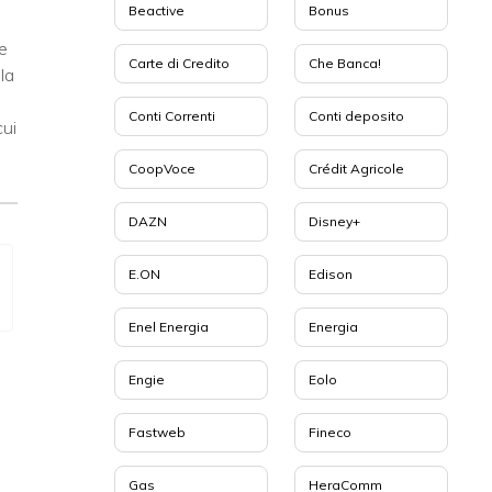
Beactive
Bonus
e
Carte di Credito
Che Banca!
la
i
Conti Correnti
Conti deposito
cui
CoopVoce
Crédit Agricole
DAZN
Disney+
E.ON
Edison
Enel Energia
Energia
Engie
Eolo
Fastweb
Fineco
Gas
HeraComm