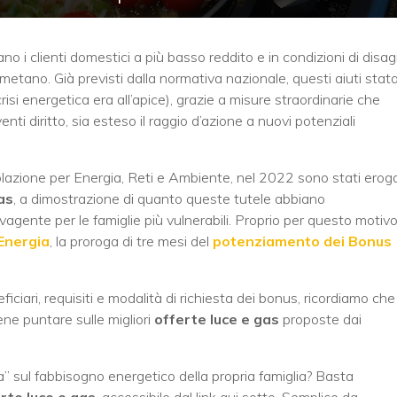
no i clienti domestici a più basso reddito e in condizioni di disag
l metano. Già previsti dalla normativa nazionale, questi aiuti stata
isi energetica era all’apice), grazie a misure straordinarie che
venti diritto, sia esteso il raggio d’azione a nuovi potenziali
olazione per Energia, Reti e Ambiente, nel 2022 sono stati eroga
as
, a dimostrazione di quanto queste tutele abbiano
gente per le famiglie più vulnerabili. Proprio per questo motivo,
Energia
, la proroga di tre mesi del
potenziamento dei Bonus
ciari, requisiti e modalità di richiesta dei bonus, ricordiamo che
bene puntare sulle migliori
offerte luce e gas
proposte dai
a” sul fabbisogno energetico della propria famiglia? Basta