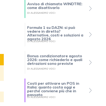
Avviso di chiamata WINDTRE:
come disattivarlo
DI ALESSANDRO VOCI
Formula 1 su DAZN: si può
vedere in diretta?
Alternative, costi e soluzioni a
agosto 2026
DI ALESSANDRO VOCI
Bonus condizionatore agosto
2026: come richiederlo e quali
detrazioni sono previste
DI ALESSANDRO VOCI
Costi per attivare un POS in
Italia: quanto costa oggi e
perché conviene più che in
passato
DI ALESSANDRO VOCI