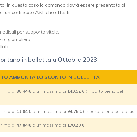
vita. In questo caso la domanda dovrà essere presentata ai
di un certificato ASL che attesti:
medicali per supporto vitale;
izzo giornaliero;
llata.
ortano in bolletta a Ottobre 2023
TO AMMONTA LO SCONTO IN BOLLETTA
inimo di
98,44 €
a un massimo di
143,52 €
(importo pieno del
nimo di
11,04 €
a un massimo di
94,76 €
(importo pieno del bonus)
nimo di
47,84 €
a un massimo di
170,20 €