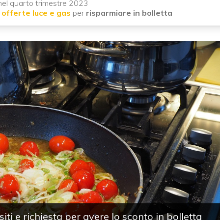
el quarto trimestre 2023
i
offerte luce e gas
per
risparmiare in bolletta
ti e richiesta per avere lo sconto in bolletta