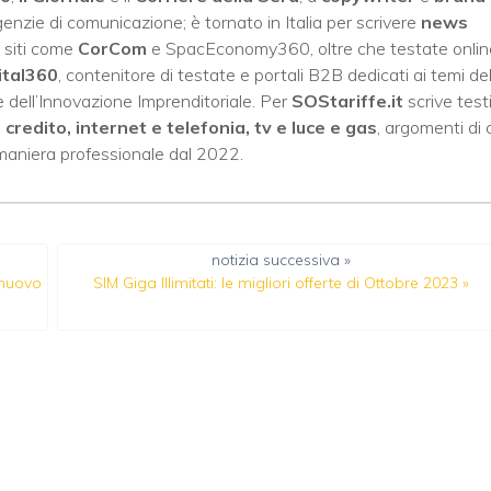
enzie di comunicazione; è tornato in Italia per scrivere
news
 siti come
CorCom
e SpacEconomy360, oltre che testate onlin
ital360
, contenitore di testate e portali B2B dedicati ai temi del
 dell’Innovazione Imprenditoriale. Per
SOStariffe.it
scrive test
i credito, internet e telefonia, tv e luce e gas
, argomenti di 
 maniera professionale dal 2022.
notizia successiva »
 nuovo
SIM Giga Illimitati: le migliori offerte di Ottobre 2023
»