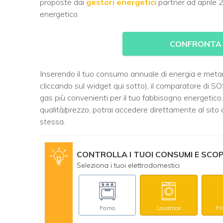
proposte dai
gestori energetici
partner ad aprile 2
energetico.
CONFRONTA 
Inserendo il tuo consumo annuale di energia e metano
cliccando sul widget qui sotto), il comparatore di SOSt
gas più convenienti per il tuo fabbisogno energetico. 
qualità/prezzo, potrai accedere direttamente al sito d
stessa.
CONTROLLA I TUOI CONSUMI E SCOPR
Seleziona i tuoi elettrodomestici
Forno
Lavatrice
Fr