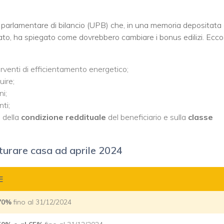
o parlamentare di bilancio (UPB) che, in una memoria depositata
to, ha spiegato come dovrebbero cambiare i bonus edilizi. Ecco
terventi di efficientamento energetico;
uire;
ni;
nti;
e della
condizione reddituale
del beneficiario e sulla
classe
utturare casa ad aprile 2024
E
70%
fino al 31/12/2024