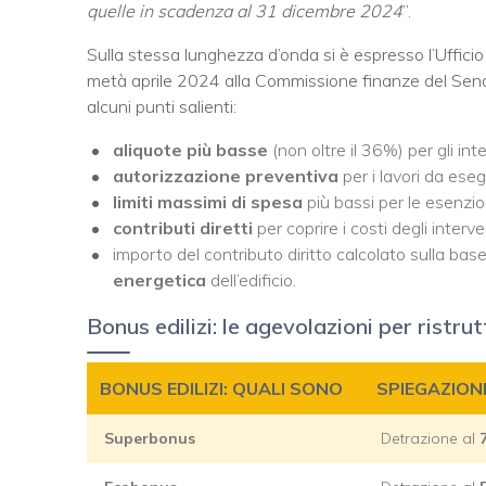
quelle in scadenza al 31 dicembre 2024
”.
Sulla stessa lunghezza d’onda si è espresso l’Uffici
metà aprile 2024 alla Commissione finanze del Sena
alcuni punti salienti:
aliquote più basse
(non oltre il 36%) per gli in
autorizzazione preventiva
per i lavori da eseg
limiti massimi di spesa
più bassi per le esenzio
contributi diretti
per coprire i costi degli interve
importo del contributo diritto calcolato sulla bas
energetica
dell’edificio.
Bonus edilizi: le agevolazioni per ristr
BONUS EDILIZI: QUALI SONO
SPIEGAZION
Superbonus
Detrazione al