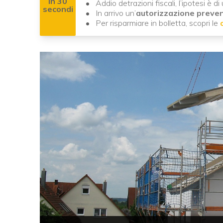
In 30
Addio detrazioni fiscali, l’ipotesi è di
secondi
In arrivo un’
autorizzazione preven
Per risparmiare in bolletta, scopri le