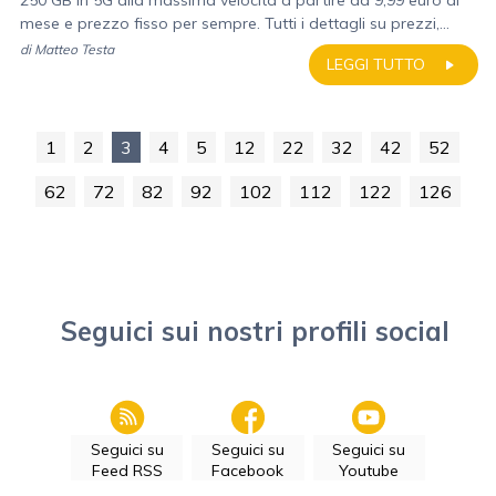
250 GB in 5G alla massima velocità a partire da 9,99 euro al
mese e prezzo fisso per sempre. Tutti i dettagli su prezzi,...
di
Matteo Testa
LEGGI TUTTO
1
2
3
4
5
12
22
32
42
52
62
72
82
92
102
112
122
126
Seguici sui nostri profili social
Seguici su
Seguici su
Seguici su
Feed RSS
Facebook
Youtube