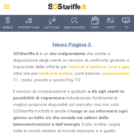
MOBILE
INTERNET CASA
LUCE E GAS
ASSICURAZIONI
CONTI
CARTE
TV
News Pagina 3
SOStariffe.it
è un
sito indipendente
che mette a
disposizione degli utenti un servizio di confronto gratuito e
imparziale delle offerte per
Internet e telefono
,
luce e gas
,
oltre che per
telefonia mobile
, conti bancari,
assicurazioni
RC
, mutui, prestiti e servizi Pay TV.
Il servizio di comparazione è gratuito
e dà agli utenti la
possibilità di risparmiare
individuando facilmente le
migliori proposte disponibili sul mercato, ma non solo.
SOStariffe.it infatti è anche il
luogo in cui informarsi ogni
giorno su tutto ciò che accade nei settori delle
telecomunicazioni e dell’energia
. Il sito, inoltre, segue
tutte le novità relative al mondo bancario e a quello