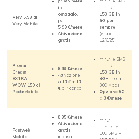
primo mese
minuti e SMS
in
illimitati +
omaggio
,
150 GB in
Very 5,99 di
poi
5G per
Very Mobile
5,99
€/mese
sempre
Attivazione
(entro il
gratis
12/6/25)
minuti e SMS
Promo
illimitati +
6,99
€/mese
Creami
150 GB in
Attivazione
EXTRA
4G+
fino a
a
10 € + 10
WOW 150 di
300 Mbps
€
di ricarica
PosteMobile
Opzione 5G
a
3
€/mese
8,95
€/mese
minuti
Attivazione
illimitati e
Fastweb
gratis
100 SMS +
Mobile
inclusa