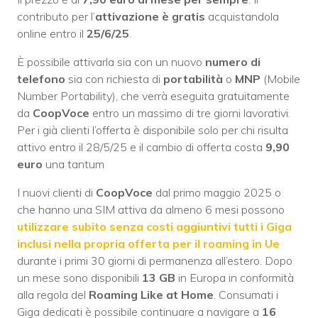
contributo per l’
attivazione è gratis
acquistandola
online entro il
25/6/25
.
È possibile attivarla sia con un nuovo
numero di
telefono
sia con richiesta di
portabilità
o
MNP
(Mobile
Number Portability), che verrà eseguita gratuitamente
da
CoopVoce
entro un massimo di tre giorni lavorativi.
Per i già clienti l’offerta è disponibile solo per chi risulta
attivo entro il 28/5/25 e il cambio di offerta costa
9,90
euro
una tantum
I nuovi clienti di
CoopVoce
dal primo maggio 2025 o
che hanno una SIM attiva da almeno 6 mesi possono
utilizzare subito senza costi aggiuntivi tutti i Giga
inclusi nella propria offerta per il roaming in Ue
durante i primi 30 giorni di permanenza all’estero. Dopo
un mese sono disponibili
13 GB
in Europa in conformità
alla regola del
Roaming Like at Home
. Consumati i
Giga dedicati è possibile continuare a navigare a
16