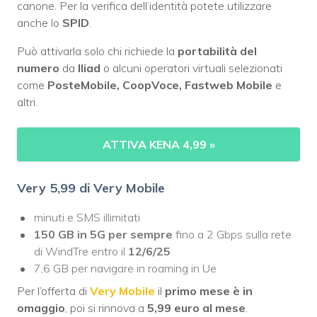
canone. Per la verifica dell’identità potete utilizzare
anche lo
SPID
.
Può attivarla solo chi richiede la
portabilità del
numero
da
Iliad
o alcuni operatori virtuali selezionati
come
PosteMobile, CoopVoce, Fastweb Mobile
e
altri.
ATTIVA KENA 4,99
»
Very
5,99 di Very Mobile
minuti e SMS illimitati
150 GB in 5G per sempre
fino a 2 Gbps sulla rete
di WindTre entro il
12/6/25
7,6 GB per navigare in roaming in Ue
Per l’offerta di
Very Mobile
il
primo mese è in
omaggio
, poi si rinnova a
5,99 euro al mese
.