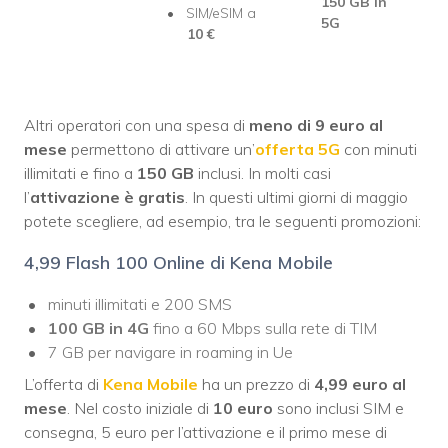
150 GB in
SIM/eSIM a
5G
10 €
Altri operatori con una spesa di
meno di 9 euro al
mese
permettono di attivare un’
offerta 5G
con minuti
illimitati e fino a
150 GB
inclusi. In molti casi
l’
attivazione è gratis
. In questi ultimi giorni di maggio
potete scegliere, ad esempio, tra le seguenti promozioni:
4,99 Flash 100 Online di Kena Mobile
minuti illimitati e 200 SMS
100 GB in 4G
fino a 60 Mbps sulla rete di TIM
7 GB per navigare in roaming in Ue
L’offerta di
Kena Mobile
ha un prezzo di
4,99 euro al
mese
. Nel costo iniziale di
10 euro
sono inclusi SIM e
consegna, 5 euro per l’attivazione e il primo mese di