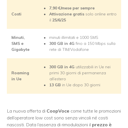
7,90
€/mese per sempre
Costi
Attivazione gratis
solo online entro
il
25/6/25
Minuti,
minuti illimitati e 1000 SMS
SMS e
300 GB in 4G
fino a 150 Mbps sulla
Gigabyte
rete di TIM/Vodafone
300 GB in 4G
utilizzabili in Ue nei
Roaming
primi 30 giorni di permanenza
in Ue
all’estero
13 GB
in Ue dopo 30 giorni
La nuova offerta di
CoopVoce
come tutte le promozioni
dell’operatore low cost sono senza vincoli né costi
nascosti.​ Data l’assenza di rimodulazioni il
prezzo è