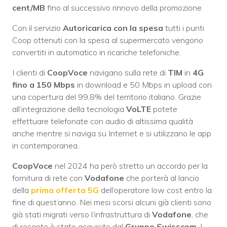
cent/MB
fino al successivo rinnovo della promozione.
Con il servizio
Autoricarica con la spesa
tutti i punti
Coop ottenuti con la spesa al supermercato vengono
convertiti in automatico in ricariche telefoniche.
I clienti di
CoopVoce
navigano sulla rete di
TIM
in
4G
fino a 150 Mbps
in download e 50 Mbps in upload con
una copertura del 99,8% del territorio italiano. Grazie
all’integrazione della tecnologia
VoLTE
potete
effettuare telefonate con audio di altissima qualità
anche mentre si naviga su Internet e si utilizzano le app
in contemporanea.
CoopVoce
nel 2024 ha però stretto un accordo per la
fornitura di rete con
Vodafone
che porterà al lancio
della
prima offerta 5G
dell’operatore low cost entro la
fine di quest’anno. Nei mesi scorsi alcuni già clienti sono
già stati migrati verso l’infrastruttura di
Vodafone
, che
di recente è stato acquisito dal
Gruppo Swisscom
. I