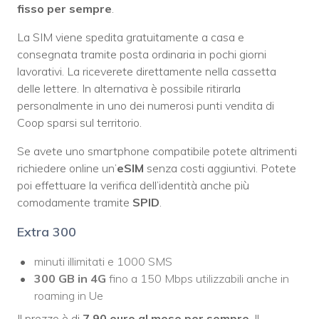
fisso per sempre
.
La SIM viene spedita gratuitamente a casa e
consegnata tramite posta ordinaria in pochi giorni
lavorativi. La riceverete direttamente nella cassetta
delle lettere. In alternativa è possibile ritirarla
personalmente in uno dei numerosi punti vendita di
Coop sparsi sul territorio.
Se avete uno smartphone compatibile potete altrimenti
richiedere online un’
eSIM
senza costi aggiuntivi. Potete
poi effettuare la verifica dell’identità anche più
comodamente tramite
SPID
.
Extra 300
minuti illimitati e 1000 SMS
300 GB in 4G
fino a 150 Mbps utilizzabili anche in
roaming in Ue
Il prezzo è di
7,90 euro al mese per sempre
. Il