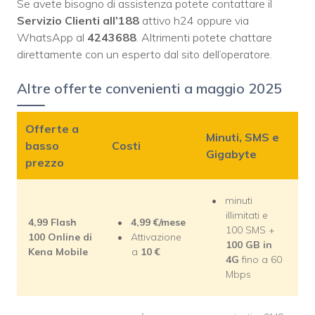
Se avete bisogno di assistenza potete contattare il
Servizio Clienti all’188
attivo h24 oppure via
WhatsApp al
4243688
. Altrimenti potete chattare
direttamente con un esperto dal sito dell’operatore.
Altre offerte convenienti a maggio 2025
Offerte a
Minuti, SMS e
basso
Costi
Gigabyte
prezzo
minuti
illimitati e
4,99 Flash
4,99
€/mese
100 SMS +
100 Online di
Attivazione
100 GB in
Kena Mobile
a
10 €
4G
fino a 60
Mbps