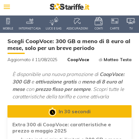
MOBILE
INTERNET CASA
LUCE E GAS
ASSICURAZIONI
CONTI
CARTE
TV
Scegli CoopVoce: 300 GB a meno di 8 euro al
mese, solo per un breve periodo
Aggiornato il 11/08/2025
CoopVoce
di
Matteo Testa
È disponibile una nuova promozione di
CoopVoce:
300 GB
e
attivazione gratis
a
meno di 8 euro al
mese
con
prezzo fisso per sempre
. Scopri tutte le
caratteristiche della tariffa e come attivarla
In 30 secondi
Extra 300 di CoopVoce: caratteristiche e
prezzo a maggio 2025