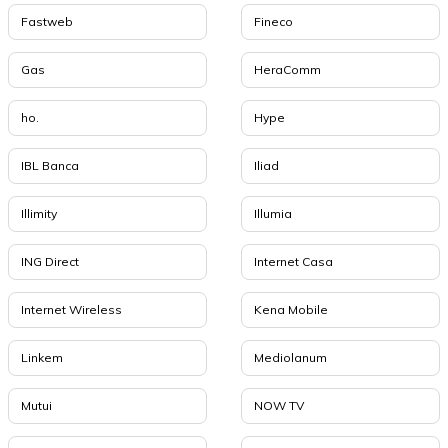
Fastweb
Fineco
Gas
HeraComm
ho.
Hype
IBL Banca
Iliad
Illimity
Illumia
ING Direct
Internet Casa
Internet Wireless
Kena Mobile
Linkem
Mediolanum
Mutui
NOW TV