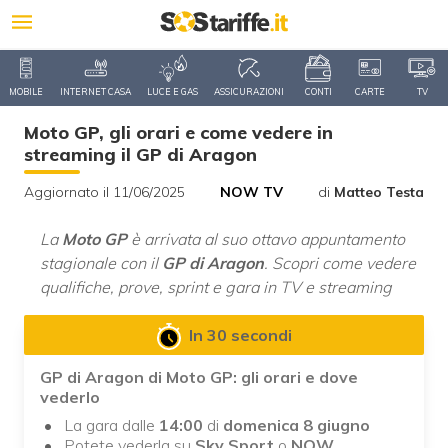
MOBILE
INTERNET CASA
LUCE E GAS
ASSICURAZIONI
CONTI
CARTE
TV
Moto GP, gli orari e come vedere in
streaming il GP di Aragon
Aggiornato il 11/06/2025
NOW TV
di
Matteo Testa
La
Moto GP
è arrivata al suo ottavo appuntamento
stagionale con il
GP di Aragon
. Scopri come vedere
qualifiche, prove, sprint e gara in TV e streaming
In 30 secondi
GP di Aragon di Moto GP: gli orari e dove
vederlo
La gara dalle
14:00
di
domenica 8 giugno
Potete vederla su
Sky Sport
o
NOW