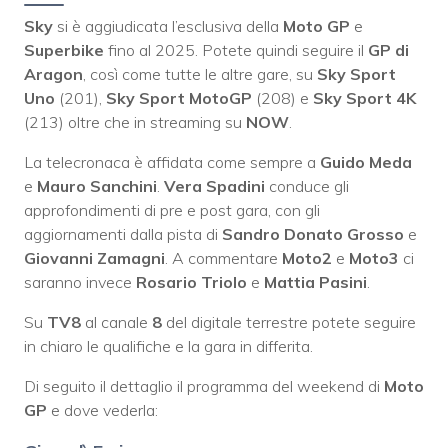
Sky
si è aggiudicata l’esclusiva della
Moto GP
e
Superbike
fino al 2025. Potete quindi seguire il
GP di
Aragon
, così come tutte le altre gare, su
Sky Sport
Uno
(201),
Sky Sport MotoGP
(208) e
Sky Sport 4K
(213) oltre che in streaming su
NOW
.
La telecronaca è affidata come sempre a
Guido Meda
e
Mauro Sanchini
.
Vera Spadini
conduce gli
approfondimenti di pre e post gara, con gli
aggiornamenti dalla pista di
Sandro Donato Grosso
e
Giovanni Zamagni
. A commentare
Moto2
e
Moto3
ci
saranno invece
Rosario Triolo
e
Mattia Pasini
.
Su
TV8
al canale
8
del digitale terrestre potete seguire
in chiaro le qualifiche e la gara in differita.
Di seguito il dettaglio il programma del weekend di
Moto
GP
e dove vederla: