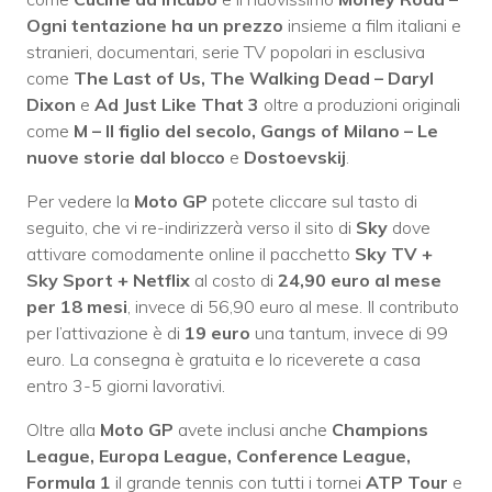
Ogni tentazione ha un prezzo
insieme a film italiani e
stranieri, documentari, serie TV popolari in esclusiva
come
The Last of Us, The Walking Dead – Daryl
Dixon
e
Ad Just Like That 3
oltre a produzioni originali
come
M – Il figlio del secolo, Gangs of Milano – Le
nuove storie dal blocco
e
Dostoevskij
.
Per vedere la
Moto GP
potete cliccare sul tasto di
seguito, che vi re-indirizzerà verso il sito di
Sky
dove
attivare comodamente online il pacchetto
Sky TV +
Sky Sport + Netflix
al costo di
24,90 euro al mese
per 18 mesi
, invece di 56,90 euro al mese. Il contributo
per l’attivazione è di
19 euro
una tantum, invece di 99
euro. La consegna è gratuita e lo riceverete a casa
entro 3-5 giorni lavorativi.
Oltre alla
Moto GP
avete inclusi anche
Champions
League, Europa League, Conference League,
Formula 1
il grande tennis con tutti i tornei
ATP Tour
e