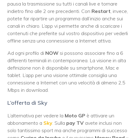
pausa la trasmissione su tutti i canali live e tornare
indietro fino alle 2 ore precedenti. Con
Restart
, invece,
potete far ripartire un programma dall’inizio anche sui
canali in chiaro. L’app vi permette anche di scaricare i
contenuti che preferite sul vostro dispositivo per vederli
offline senza una connessione a Internet attiva.
Ad ogni profilo di
NOW
si possono associare fino a 6
differenti terminali in contemporanea. La visione in alta
definizione non è disponibile su smartphone, Mac e
tablet. L’app per una visione ottimale consiglia una
connessione a Internet con una velocità di almeno 2,5
Mbps in download.
L’offerta di Sky
L’alternativa per vedere la
Moto GP
è attivare un
abbonamento a
Sky
. Sulla
pay TV
avete inclusi non
solo tantissimo sport ma anche programmi di successo
come
Cucine da Incubo
e il nuovissimo
Money Road –