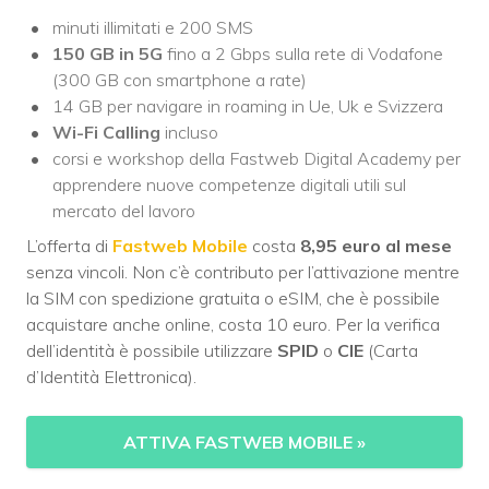
minuti illimitati e 200 SMS
150 GB in 5G
fino a 2 Gbps sulla rete di Vodafone
(300 GB con smartphone a rate)
14 GB per navigare in roaming in Ue, Uk e Svizzera
Wi-Fi Calling
incluso
corsi e workshop della Fastweb Digital Academy per
apprendere nuove competenze digitali utili sul
mercato del lavoro
L’offerta di
Fastweb Mobile
costa
8,95 euro al mese
senza vincoli. Non c’è contributo per l’attivazione mentre
la SIM con spedizione gratuita o eSIM, che è possibile
acquistare anche online, costa 10 euro. Per la verifica
dell’identità è possibile utilizzare
SPID
o
CIE
(Carta
d’Identità Elettronica).
ATTIVA FASTWEB MOBILE
»