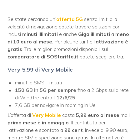
Se state cercando un’
offerta 5G
senza limiti alla
velocità di navigazione potete trovare soluzioni con
inclusi
minuti illimitati
e anche
Giga illimitati
a
meno
di 10 euro al mese
. Per alcune tariffe l’
attivazione è
gratis
. Tra le migliori promozioni disponibili sul
comparatore di SOStariffe.it
potete scegliere tra:
Very
5,99 di Very Mobile
minuti e SMS illimitati
150 GB in 5G per sempre
fino a 2 Gbps sulla rete
di WindTre entro il
12/6/25
7,6 GB per navigare in roaming in Ue
L’offerta di
Very Mobile
costa
5,99 euro al mese
ma il
primo mese è in omaggio
. Il contributo per
l’attivazione è scontato a
99 cent
, invece di 9,90 euro,
mentre SIM e spedizione sono gratis. In alternativa è