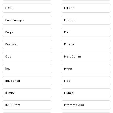
E.ON
Edison
Enel Energia
Energia
Engie
Eolo
Fastweb
Fineco
Gas
HeraComm
ho.
Hype
IBL Banca
Iliad
Illimity
Illumia
ING Direct
Internet Casa