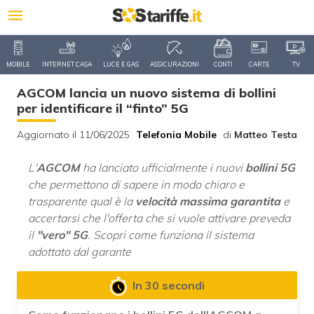
MOBILE
INTERNET CASA
LUCE E GAS
ASSICURAZIONI
CONTI
CARTE
TV
AGCOM lancia un nuovo sistema di bollini
per identificare il “finto” 5G
Aggiornato il 11/06/2025
Telefonia Mobile
di
Matteo Testa
L'
AGCOM
ha lanciato ufficialmente i nuovi
bollini 5G
che permettono di sapere in modo chiaro e
trasparente qual è la
velocità massima garantita
e
accertarsi che l'offerta che si vuole attivare preveda
il
"vero" 5G
. Scopri come funziona il sistema
adottato dal garante
In 30 secondi