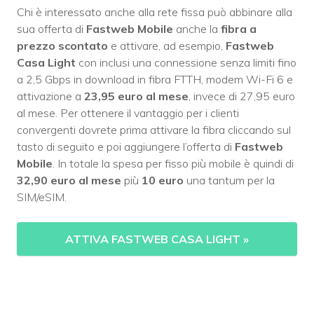
Chi è interessato anche alla rete fissa può abbinare alla
sua offerta di
Fastweb Mobile
anche la
fibra a
prezzo scontato
e attivare, ad esempio,
Fastweb
Casa Light
con inclusi una connessione senza limiti fino
a 2,5 Gbps in download in fibra FTTH, modem Wi-Fi 6 e
attivazione a
23,95 euro al mese
, invece di 27,95 euro
al mese. Per ottenere il vantaggio per i clienti
convergenti dovrete prima attivare la fibra cliccando sul
tasto di seguito e poi aggiungere l’offerta di
Fastweb
Mobile
. In totale la spesa per fisso più mobile è quindi di
32,90 euro al mese
più
10 euro
una tantum per la
SIM/eSIM.
ATTIVA FASTWEB CASA LIGHT
»