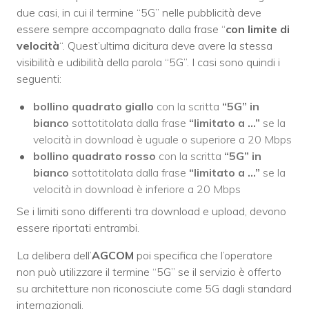
due casi, in cui il termine “5G” nelle pubblicità deve
essere sempre accompagnato dalla frase “
con limite di
velocità
“. Quest’ultima dicitura deve avere la stessa
visibilità e udibilità della parola “5G”. I casi sono quindi i
seguenti:
bollino quadrato giallo
con la scritta
“5G” in
bianco
sottotitolata dalla frase
“limitato a …”
se la
velocità in download è uguale o superiore a 20 Mbps
bollino quadrato rosso
con la scritta
“5G” in
bianco
sottotitolata dalla frase
“limitato a …”
se la
velocità in download è inferiore a 20 Mbps
Se i limiti sono differenti tra download e upload, devono
essere riportati entrambi.
La delibera dell’
AGCOM
poi specifica che l’operatore
non può utilizzare il termine “5G” se il servizio è offerto
su architetture non riconosciute come 5G dagli standard
internazionali.