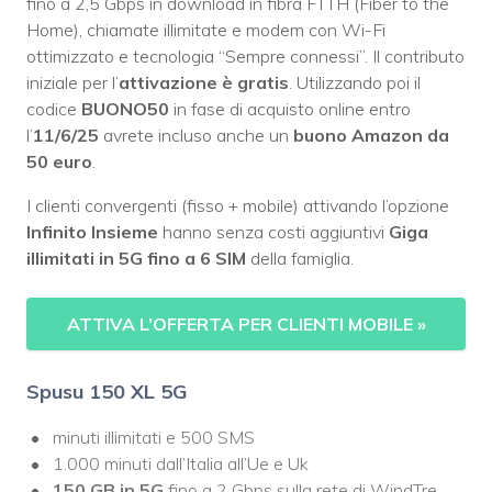
fino a 2,5 Gbps in download in fibra FTTH (Fiber to the
Home), chiamate illimitate e modem con Wi-Fi
ottimizzato e tecnologia “Sempre connessi”. Il contributo
iniziale per l’
attivazione è gratis
. Utilizzando poi il
codice
BUONO50
in fase di acquisto online entro
l’
11/6/25
avrete incluso anche un
buono Amazon da
50 euro
.
I clienti convergenti (fisso + mobile) attivando l’opzione
Infinito Insieme
hanno senza costi aggiuntivi
Giga
illimitati in 5G fino a 6 SIM
della famiglia.
ATTIVA L’OFFERTA PER CLIENTI MOBILE
»
Spusu 150 XL 5G
minuti illimitati e 500 SMS
1.000 minuti dall’Italia all’Ue e Uk
150 GB in 5G
fino a 2 Gbps sulla rete di WindTre