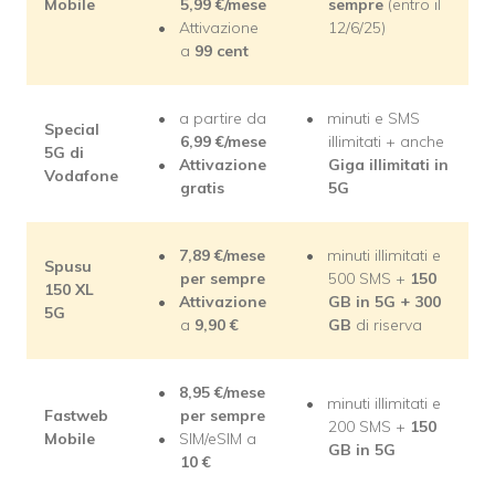
Mobile
5,99
€/mese
sempre
(entro il
Attivazione
12/6/25)
a
99 cent
a partire da
minuti e SMS
Special
6,99
€/mese
illimitati + anche
5G di
Attivazione
Giga illimitati in
Vodafone
gratis
5G
7,89
€/mese
minuti illimitati e
Spusu
per sempre
500 SMS +
150
150 XL
Attivazione
GB in 5G + 300
5G
a
9,90
€
GB
di riserva
8,95
€/mese
minuti illimitati e
Fastweb
per sempre
200 SMS +
150
Mobile
SIM/eSIM a
GB in 5G
10
€