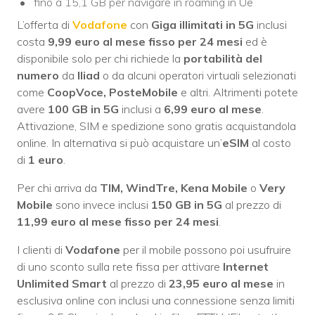
fino a 15,1 GB per navigare in roaming in Ue
L’offerta di
Vodafone
con
Giga illimitati in 5G
inclusi
costa
9,99 euro al mese fisso per 24 mesi
ed è
disponibile solo per chi richiede la
portabilità del
numero
da
Iliad
o da alcuni operatori virtuali selezionati
come
CoopVoce, PosteMobile
e altri. Altrimenti potete
avere
100 GB in 5G
inclusi a
6,99 euro al mese
.
Attivazione, SIM e spedizione sono gratis acquistandola
online. In alternativa si può acquistare un’
eSIM
al costo
di
1 euro
.
Per chi arriva da
TIM, WindTre, Kena Mobile
o
Very
Mobile
sono invece inclusi
150 GB in 5G
al prezzo di
11,99 euro al mese fisso per 24 mesi
.
I clienti di
Vodafone
per il mobile possono poi usufruire
di uno sconto sulla rete fissa per attivare
Internet
Unlimited Smart
al prezzo di
23,95 euro al mese
in
esclusiva online con inclusi una connessione senza limiti