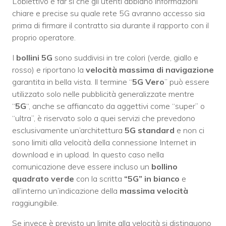
L’obiettivo è far sì che gli utenti abbiano informazioni
chiare e precise su quale rete 5G avranno accesso sia
prima di firmare il contratto sia durante il rapporto con il
proprio operatore.
I
bollini 5G
sono suddivisi in tre colori (verde, giallo e
rosso) e riportano la
velocità massima di navigazione
garantita in bella vista. Il termine “
5G Vero
” può essere
utilizzato solo nelle pubblicità generalizzate mentre
“
5G
“, anche se affiancato da aggettivi come “super” o
“ultra”, è riservato solo a quei servizi che prevedono
esclusivamente un’architettura
5G standard
e non ci
sono limiti alla velocità della connessione Internet in
download e in upload. In questo caso nella
comunicazione deve essere incluso un
bollino
quadrato verde
con la scritta
“5G” in bianco
e
all’interno un’indicazione della
massima velocità
raggiungibile.
Se invece è previsto un limite alla velocità si distinguono