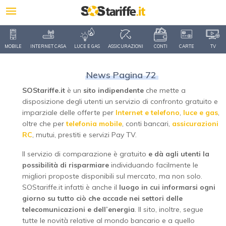
MOBILE
INTERNET CASA
LUCE E GAS
ASSICURAZIONI
CONTI
CARTE
TV
News Pagina 72
SOStariffe.it
è un
sito indipendente
che mette a
disposizione degli utenti un servizio di confronto gratuito e
imparziale delle offerte per
Internet e telefono
,
luce e gas
,
oltre che per
telefonia mobile
, conti bancari,
assicurazioni
RC
, mutui, prestiti e servizi Pay TV.
Il servizio di comparazione è gratuito
e dà agli utenti la
possibilità di risparmiare
individuando facilmente le
migliori proposte disponibili sul mercato, ma non solo.
SOStariffe.it infatti è anche il
luogo in cui informarsi ogni
giorno su tutto ciò che accade nei settori delle
telecomunicazioni e dell’energia
. Il sito, inoltre, segue
tutte le novità relative al mondo bancario e a quello