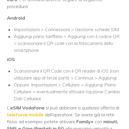
procedura:
Android
Impostazioni > Connessioni > Gestione schede SIM
Aggiungi piano tariffario > Aggiungi con il codice QR
> scansionare il QR code con la fotocamera dello
smartphone
iOS
Scansionare il QR Code con il QR reader di iOS (non
utilizzare app di terze parti) > Continua > Aggiungi
Oppure: Impostazioni > Cellulare > Aggiungi Piano
Cellulare > eventualmente attivare l’opzione Cambio
Dati Cellulare
L’
eSIM Vodafone
si può abbinare a qualsiasi offerta di
telefonia mobile
dell’operatore. Se avete già la rete
fissa, ad esempio, potete attivare
Family+
con
minuti,
SMS e Giga illimitati in 5G
alla massima velocità a