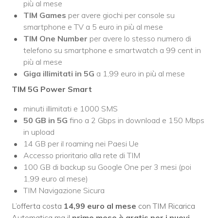
più al mese
TIM Games
per avere giochi per console su
smartphone e TV a 5 euro in più al mese
TIM One Number
per avere lo stesso numero di
telefono su smartphone e smartwatch a 99 cent in
più al mese
Giga illimitati in 5G
a 1,99 euro in più al mese
TIM 5G Power Smart
minuti illimitati e 1000 SMS
50 GB in 5G
fino a 2 Gbps in download e 150 Mbps
in upload
14 GB per il roaming nei Paesi Ue
Accesso prioritario alla rete di TIM
100 GB di backup su Google One per 3 mesi (poi
1,99 euro al mese)
TIM Navigazione Sicura
L’offerta costa
14,99 euro al mese
con TIM Ricarica
Automatica ma il
primo mese è gratis
per i nuovi