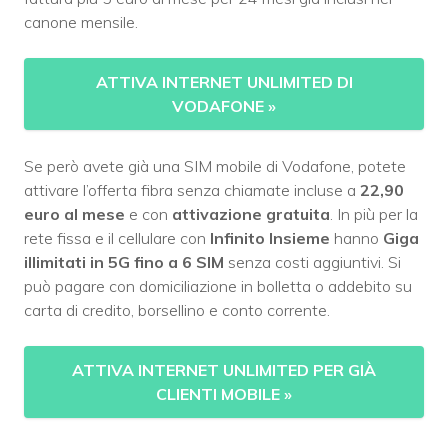
canone mensile.
ATTIVA INTERNET UNLIMITED DI
VODAFONE
»
Se però avete già una SIM mobile di Vodafone, potete
attivare l’offerta fibra senza chiamate incluse a
22,90
euro al mese
e con
attivazione gratuita
. In più per la
rete fissa e il cellulare con
Infinito Insieme
hanno
Giga
illimitati in 5G fino a 6 SIM
senza costi aggiuntivi. Si
può pagare con domiciliazione in bolletta o addebito su
carta di credito, borsellino e conto corrente.
ATTIVA INTERNET UNLIMITED PER GIÀ
CLIENTI MOBILE
»