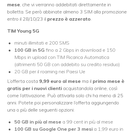
mese
, che vi verranno addebitati direttamente in
bolletta. Se però abbinate almeno 3 SIM alla promozione
entro il 28/10/23 il
prezzo è azzerato
.
TIM Young 5G
minuti illimitati e 200 SMS
100 GB in 5G
fino a 2 Gbps in download e 150
Mbps in upload con TIM Ricarica Automatica
(altrimenti 50 GB con addebito su credito residuo)
20 GB per il roaming nei Paesi Ue
L’offerta costa
9,99 euro al mese
ma il
primo mese è
gratis
per i nuovi clienti
acquistandola online, così
come l’attivazione. Può attivarla solo chi ha meno di 25
anni. Potete poi personalizzare l’offerta aggiungendo
una o più delle seguenti opzioni:
50 GB in più al mese
a 99 cent in più al mese
100 GB su Google One per 3 mesi
a 1,99 euro in