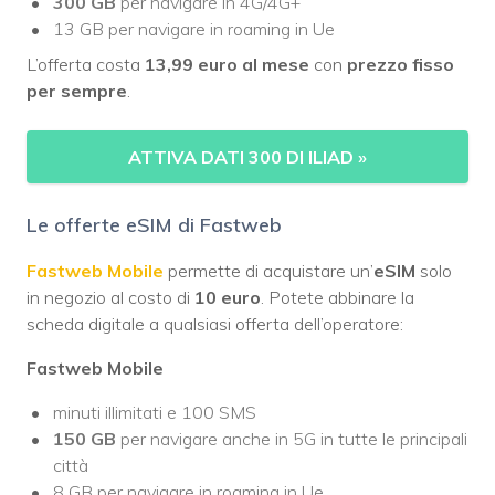
300 GB
per navigare in 4G/4G+
13 GB per navigare in roaming in Ue
L’offerta costa
13,99 euro al mese
con
prezzo fisso
per sempre
.
ATTIVA DATI 300 DI ILIAD
»
Le offerte eSIM di Fastweb
Fastweb Mobile
permette di acquistare un’
eSIM
solo
in negozio al costo di
10 euro
. Potete abbinare la
scheda digitale a qualsiasi offerta dell’operatore:
Fastweb Mobile
minuti illimitati e 100 SMS
150 GB
per navigare anche in 5G in tutte le principali
città
8 GB per navigare in roaming in Ue