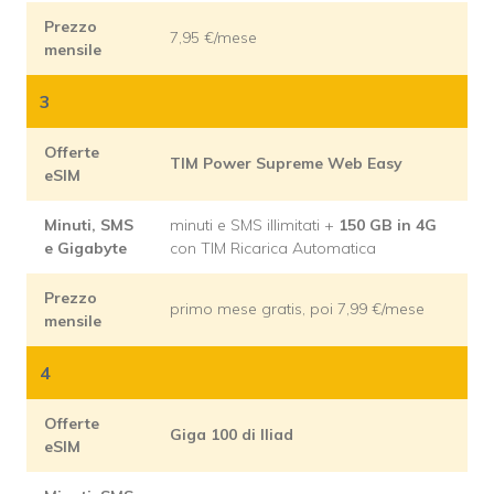
Prezzo
7,95 €/mese
mensile
3
Offerte
TIM Power Supreme Web Easy
eSIM
Minuti, SMS
minuti e SMS illimitati +
150 GB in 4G
e Gigabyte
con TIM Ricarica Automatica
Prezzo
primo mese gratis, poi 7,99 €/mese
mensile
4
Offerte
Giga 100 di Iliad
eSIM