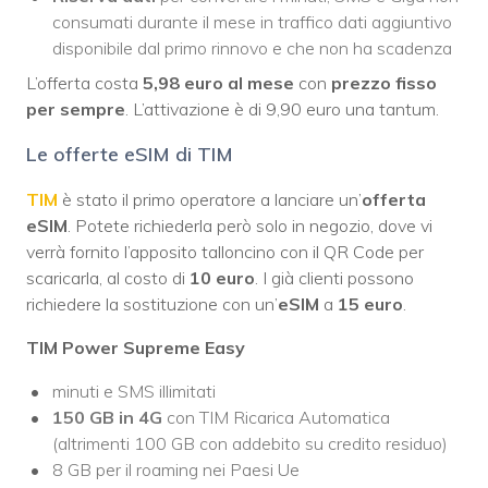
consumati durante il mese in traffico dati aggiuntivo
disponibile dal primo rinnovo e che non ha scadenza
L’offerta costa
5,98 euro
al mese
con
prezzo fisso
per sempre
. L’attivazione è di 9,90 euro una tantum.
Le offerte eSIM di TIM
TIM
è stato il primo operatore a lanciare un’
offerta
eSIM
. Potete richiederla però solo in negozio, dove vi
verrà fornito l’apposito talloncino con il QR Code per
scaricarla, al costo di
10 euro
. I già clienti possono
richiedere la sostituzione con un’
eSIM
a
15 euro
.
TIM Power Supreme Easy
minuti e SMS illimitati
150 GB in 4G
con TIM Ricarica Automatica
(altrimenti 100 GB con addebito su credito residuo)
8 GB per il roaming nei Paesi Ue