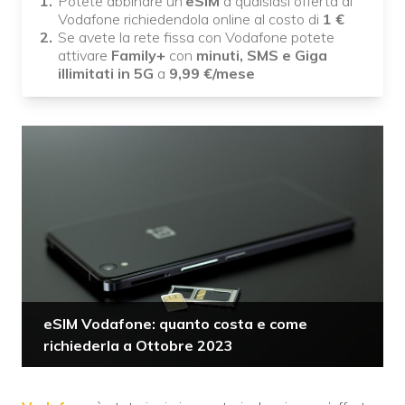
Potete abbinare un'
eSIM
a qualsiasi offerta di
Vodafone richiedendola online al costo di
1 €
Se avete la rete fissa con Vodafone potete
attivare
Family+
con
minuti, SMS e Giga
illimitati in 5G
a
9,99 €/mese
eSIM Vodafone: quanto costa e come
richiederla a Ottobre 2023