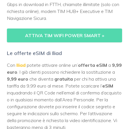
Gbps in download in FTTH, chiamate illimitate (solo con
richiesta online), modem TIM HUB+ Executive e TIM
Navigazione Sicura.
ATTIVA TIM WIFI POWER SMART
»
Le offerte eSIM di Iliad
Con
Iliad
potete attivare online un’
offerta eSIM
a
9,99
euro
. I già clienti possono richiedere la sostituzione a
9,99 euro
che diventa
gratuita
per chi ha attiva una
tariffa da 9,99 euro al mese. Potete scaricare l’
eSIM
inquadrando il QR Code nell’email di conferma d’acquisto
o in qualsiasi momento dall’Area Personale. Per la
configurazione dovrete poi inserire il codice segreto e
seguire le indicazioni sullo schermo. Per l’attivazione
della promozione è richiesta la video identificazione. Vi
basteranno meno di 3 minuti.