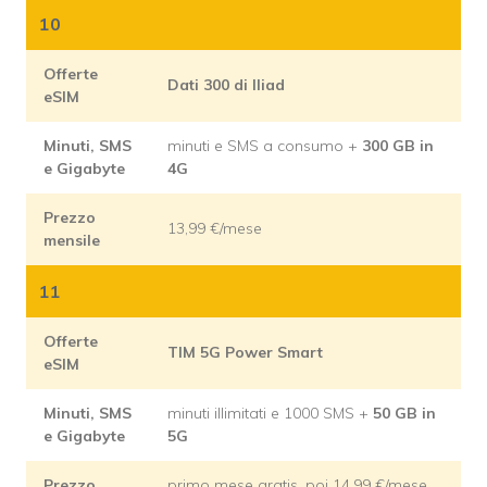
10
Offerte
Dati 300 di Iliad
eSIM
Minuti, SMS
minuti e SMS a consumo +
300 GB in
e Gigabyte
4G
Prezzo
13,99 €/mese
mensile
11
Offerte
TIM 5G Power Smart
eSIM
Minuti, SMS
minuti illimitati e 1000 SMS +
50 GB in
e Gigabyte
5G
Prezzo
primo mese gratis, poi 14,99 €/mese