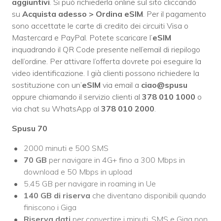
aggiuntivi
. Si può richiederla online sul sito cliccando
su
Acquista adesso > Ordina eSIM
. Per il pagamento
sono accettate le carte di credito dei circuiti Visa o
Mastercard e PayPal. Potete scaricare l’
eSIM
inquadrando il QR Code presente nell’email di riepilogo
dell’ordine. Per attivare l’offerta dovrete poi eseguire la
video identificazione. I già clienti possono richiedere la
sostituzione con un’
eSIM
via email a
ciao@spusu
oppure chiamando il servizio clienti al
378 010 1000
o
via chat su WhatsApp al
378 010 2000
.
Spusu 70
2000 minuti e 500 SMS
70 GB
per navigare in 4G+ fino a 300 Mbps in
download e 50 Mbps in upload
5,45 GB per navigare in roaming in Ue
140 GB di riserva
che diventano disponibili quando
finiscono i Giga
Riserva dati
per convertire i minuti, SMS e Giga non