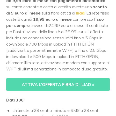
da 9,99 euro al mese con pagamento automatico
su conto corrente o carta di credito avrete uno
sconto
di 5 euro al mese
sulla fibra ottica di
Iliad
. La rete fissa
costerà quindi
19,99 euro al mese
con prezzo
fisso
per sempre
, invece di 24,99 euro al mese. Il contributo
per l’installazione della linea è di 39,99 euro. L’offerta
include una connessione senza limiti fino a 5 Gbps in
download e 700 Mbps in upload in FTTH EPON
(suddivisi tra porte Ethernet e Wi-Fi) o fino a 2,5 Gbps
in download e 500 Mbps in upload in FTTH GPON,
chiamate illimitate, attivazione e modem con supporto al
Wi-Fi di ultima generazione in comodato d’uso gratuito.
ATTIVA L’OFFERTA FIBRA DI ILIAD
»
Dati 300
chiamate a 28 cent al minuto e SMS a 28 cent