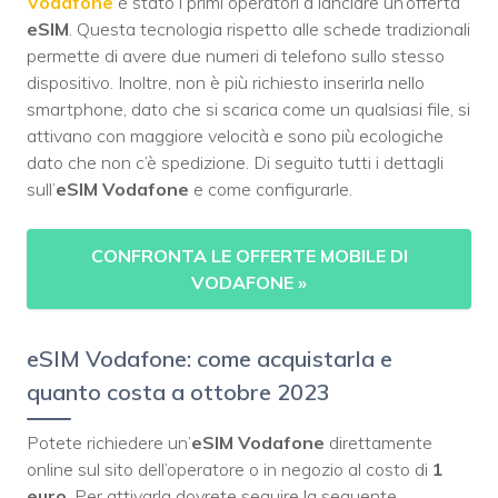
Vodafone
è stato i primi operatori a lanciare un’offerta
eSIM
. Questa tecnologia rispetto alle schede tradizionali
permette di avere due numeri di telefono sullo stesso
dispositivo. Inoltre, non è più richiesto inserirla nello
smartphone, dato che si scarica come un qualsiasi file, si
attivano con maggiore velocità e sono più ecologiche
dato che non c’è spedizione. Di seguito tutti i dettagli
sull’
eSIM Vodafone
e come configurarle.
CONFRONTA LE OFFERTE MOBILE DI
VODAFONE
»
eSIM Vodafone: come acquistarla e
quanto costa a ottobre 2023
Potete richiedere un’
eSIM Vodafone
direttamente
online sul sito dell’operatore o in negozio al costo di
1
euro
. Per attivarla dovrete seguire la seguente