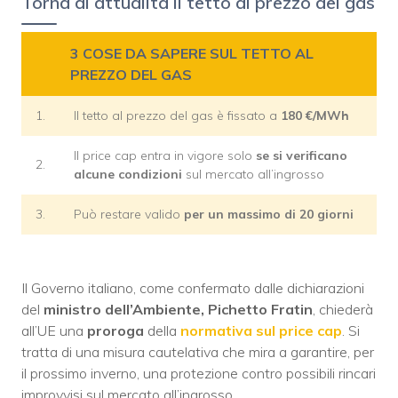
Torna di attualità il tetto al prezzo del gas
3 COSE DA SAPERE SUL TETTO AL
PREZZO DEL GAS
1.
Il tetto al prezzo del gas è fissato a
180 €/MWh
Il price cap entra in vigore solo
se si verificano
2.
alcune condizioni
sul mercato all’ingrosso
3.
Può restare valido
per un massimo di 20 giorni
Il Governo italiano, come confermato dalle dichiarazioni
del
ministro dell’Ambiente, Pichetto Fratin
, chiederà
all’UE una
proroga
della
normativa sul price cap
. Si
tratta di una misura cautelativa che mira a garantire, per
il prossimo inverno, una protezione contro possibili rincari
improvvisi sul mercato all’ingrosso.