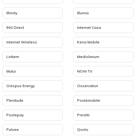
Illimity
Illumia
ING Direct
Internet Casa
Internet Wireless
Kena Mobile
Linkem
Mediolanum
Mutui
NOW TV
Octopus Energy
Osservatori
Plenitude
Postemobile
Postepay
Prestiti
Pulsee
Qonto