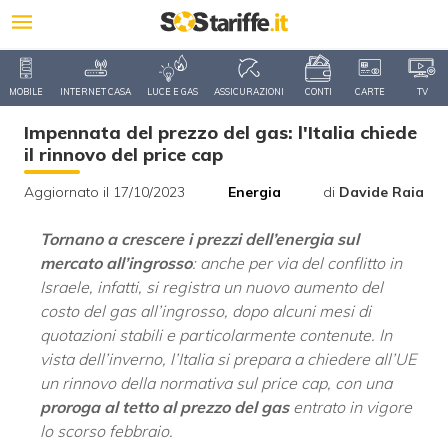
MOBILE
INTERNET CASA
LUCE E GAS
ASSICURAZIONI
CONTI
CARTE
TV
Impennata del prezzo del gas: l'Italia chiede
il rinnovo del price cap
Aggiornato il 17/10/2023
Energia
di
Davide Raia
Tornano a crescere i prezzi dell’energia sul
mercato all’ingrosso
: anche per via del conflitto in
Israele, infatti, si registra un nuovo aumento del
costo del gas all’ingrosso, dopo alcuni mesi di
quotazioni stabili e particolarmente contenute. In
vista dell’inverno, l’Italia si prepara a chiedere all’UE
un rinnovo della normativa sul price cap, con una
proroga al tetto al prezzo del gas
entrato in vigore
lo scorso febbraio.