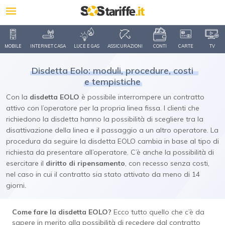
MOBILE
INTERNET CASA
LUCE E GAS
ASSICURAZIONI
CONTI
CARTE
TV
Disdetta Eolo: moduli, procedure, costi
e tempistiche
Con la
disdetta EOLO
è possibile interrompere un contratto
attivo con l’operatore per la propria linea fissa. I clienti che
richiedono la disdetta hanno la possibilità di scegliere tra la
disattivazione della linea e il passaggio a un altro operatore. La
procedura da seguire la disdetta EOLO cambia in base al tipo di
richiesta da presentare all’operatore. C’è anche la possibilità di
esercitare il
diritto di ripensamento
, con recesso senza costi,
nel caso in cui il contratto sia stato attivato da meno di 14
giorni.
Come fare la disdetta EOLO?
Ecco tutto quello che c’è da
sapere in merito alla possibilità di recedere dal contratto