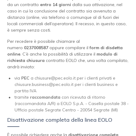
da un contratto
entro 14 giorni
dalla sua attivazione, nel
caso in cui la conclusione del contratto sia avvenuta a
distanza (online, via telefono o comunque al di fuori dei
locali commerciali dell’operatore). Il recesso, in questo caso,
è sempre senza costi.
Per recedere è possibile chiamare al
numero
0237008587
oppure compilare il
form di disdetta
online
. C’è anche la possibilità di utilizzare il
modulo di
richiesta chiusura
contratto EOLO che, una volta compilato,
andrà inviato:
via
PEC
a chiusure@pec.eolo.it per i clienti privati e
chiusure.business@pec.eolo.it per i clienti business e
partita IVA
tramite
raccomandata
con ricevuta di ritorno
(raccomandata A/R) a EOLO S.p.A. - Casella postale 38 -
Ufficio postale Segrate Centro - 20054 Segrate (MI)
Disattivazione completa della linea EOLO
È possibile richiedere anche la
disattivazione completa