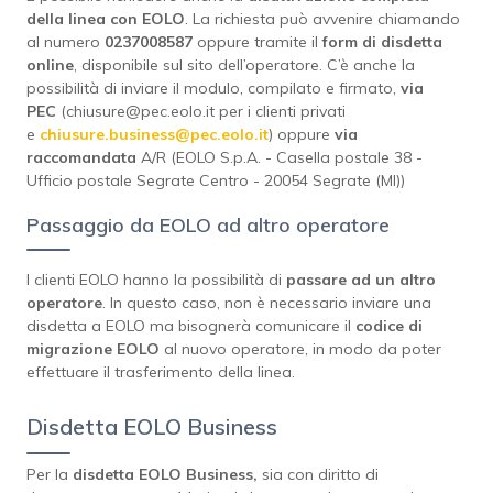
della linea con EOLO
. La richiesta può avvenire chiamando
al numero
0237008587
oppure tramite il
form di disdetta
online
, disponibile sul sito dell’operatore. C’è anche la
possibilità di inviare il modulo, compilato e firmato,
via
PEC
(chiusure@pec.eolo.it per i clienti privati
e
chiusure.business@pec.eolo.it
) oppure
via
raccomandata
A/R (EOLO S.p.A. - Casella postale 38 -
Ufficio postale Segrate Centro - 20054 Segrate (MI))
Passaggio da EOLO ad altro operatore
I clienti EOLO hanno la possibilità di
passare ad un altro
operatore
. In questo caso, non è necessario inviare una
disdetta a EOLO ma bisognerà comunicare il
codice di
migrazione EOLO
al nuovo operatore, in modo da poter
effettuare il trasferimento della linea.
Disdetta EOLO Business
Per la
disdetta EOLO Business,
sia con diritto di