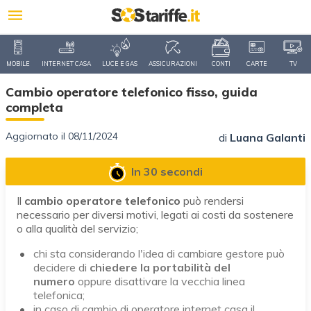
MOBILE
INTERNET CASA
LUCE E GAS
ASSICURAZIONI
CONTI
CARTE
TV
Cambio operatore telefonico fisso, guida
completa
Aggiornato il 08/11/2024
di
Luana Galanti
In 30 secondi
Il
cambio operatore telefonico
può rendersi
necessario per diversi motivi, legati ai costi da sostenere
o alla qualità del servizio;
chi sta considerando l'idea di cambiare gestore può
decidere di
chiedere la portabilità del
numero
oppure disattivare la vecchia linea
telefonica;
in caso di cambio di operatore internet casa il