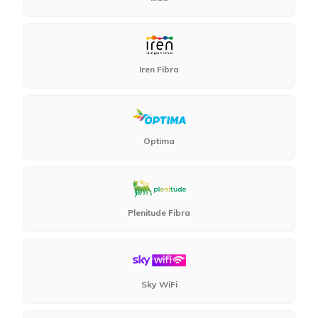
Iren Fibra
Optima
Plenitude Fibra
Sky WiFi