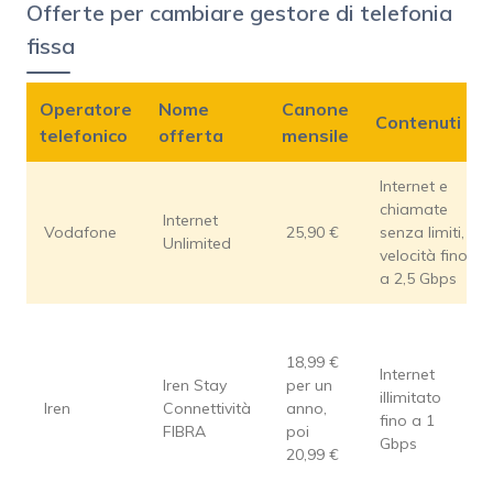
Offerte per cambiare gestore di telefonia
fissa
Operatore
Nome
Canone
Contenuti
telefonico
offerta
mensile
Internet e
chiamate
Internet
Vodafone
25,90 €
senza limiti,
Unlimited
velocità fino
a 2,5 Gbps
18,99 €
Internet
Iren Stay
per un
illimitato
Iren
Connettività
anno,
fino a 1
FIBRA
poi
Gbps
20,99 €