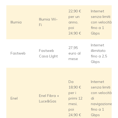
22,90 €
Internet
per un
senza limiti
Illumia Wi-
Illumia
anno,
con velocità
Fi
poi
fino a 1
24,90 €
Gbps
Internet
27,95
Fastweb
illimitato
Fastweb
euro al
Casa LIght
fino a 2,5
mese
Gbps
Da
Internet
18,90 €
senza limiti
per i
con velocità
Enel Fibra +
Enel
primi 12
di
Luce&Gas
mesi,
navigazione
poi
fino a 1
24,90 €
Gbps