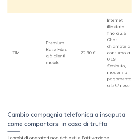
Internet
illimitato
fino a 2,5
Gbps,
Premium
chiamate a
Base Fibra
TIM
22,90 €
consumo a
già clienti
0,19
mobile
€/minuto,
modem a
pagamento
a 5 €/mese
Cambio compagnia telefonica a insaputa:
come comportarsi in caso di truffa
I cambi di operatori non richiesti e l'attivazione