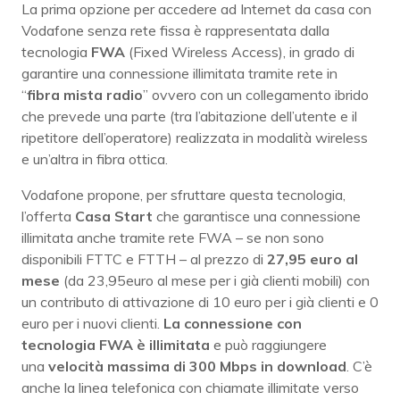
La prima opzione per accedere ad Internet da casa con
Vodafone senza rete fissa è rappresentata dalla
tecnologia
FWA
(Fixed Wireless Access), in grado di
garantire una connessione illimitata tramite rete in
“
fibra mista radio
” ovvero con un collegamento ibrido
che prevede una parte (tra l’abitazione dell’utente e il
ripetitore dell’operatore) realizzata in modalità wireless
e un’altra in fibra ottica.
Vodafone propone, per sfruttare questa tecnologia,
l’offerta
Casa Start
che garantisce una connessione
illimitata anche tramite rete FWA – se non sono
disponibili FTTC e FTTH – al prezzo di
27,95 euro al
mese
(da 23,95euro al mese per i già clienti mobili) con
un contributo di attivazione di 10 euro per i già clienti e 0
euro per i nuovi clienti.
La connessione con
tecnologia FWA è illimitata
e può raggiungere
una
velocità massima di 300 Mbps in download
. C’è
anche la linea telefonica con chiamate illimitate verso