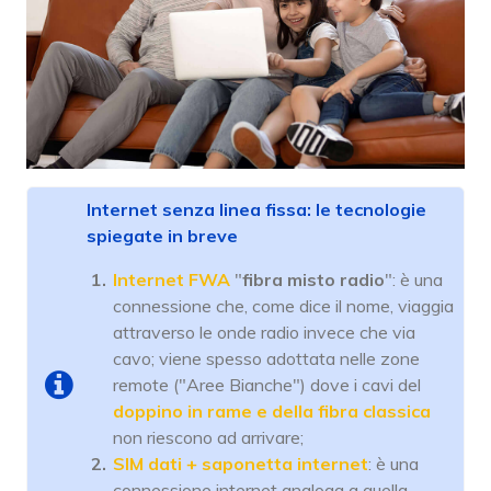
Internet senza linea fissa: le tecnologie
spiegate in breve
Internet FWA
"
fibra misto radio
": è una
connessione che, come dice il nome, viaggia
attraverso le onde radio invece che via
cavo; viene spesso adottata nelle zone
remote ("Aree Bianche") dove i cavi del
doppino in rame
e della fibra classica
non riescono ad arrivare;
SIM dati + saponetta internet
: è una
connessione internet analoga a quella