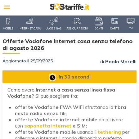
MOBILE
INTERNET CASA
LUCE E GAS
ASSICURAZIONI
CONTI
CARTE
TV
Offerte Vodafone internet casa senza telefono
di agosto 2026
Aggiornato il 29/09/2025
di
Paolo Marelli
In 30 secondi
Come avere
Internet a casa senza linea fissa
Vodafone
? Si può scegliere fra:
offerte
Vodafone
FWA WiFi
sfruttando la
fibra
misto radio senza fili;
offerte Vodafone internet mobile
da attivare
con
saponetta internet
e SIM;
offerte Vodafone mobile
usando il
tethering
per
collegare a internet il proprio dispositivo preferito