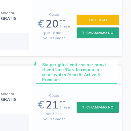
Modem
Costo
GRATIS
€
20
DETTAGLI
90
/mese
per 18 mesi
TI CHIAMIAMO NOI
poi 30€/mese
Sia per già clienti che per nuovi
clienti Luce/Gas. In regalo lo
smartwatch Amazfit Active 3
Premium
Modem
Costo
GRATIS
€
21
90
/mese
TI CHIAMIAMO NOI
per 3 anni
poi 26€/mese