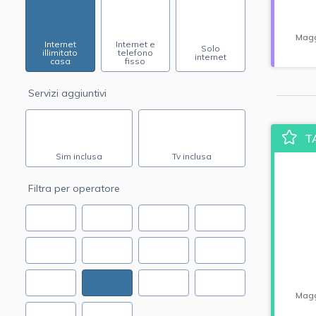
Magg
Internet
Internet e
Solo
illimitato
telefono
internet
casa
fisso
Servizi aggiuntivi
T
Sim inclusa
Tv inclusa
Filtra per operatore
Magg