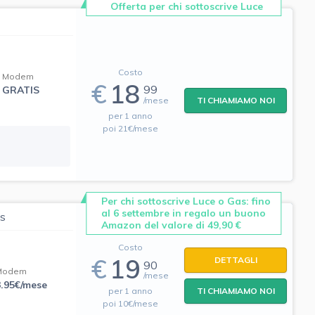
Offerta per chi sottoscrive Luce
Costo
Modem
€
18
99
GRATIS
/mese
TI CHIAMIAMO NOI
per 1 anno
poi 21€/mese
Per chi sottoscrive Luce o Gas: fino
al 6 settembre in regalo un buono
as
Amazon del valore di 49,90 €
Costo
€
19
DETTAGLI
90
Modem
/mese
3.95€/mese
per 1 anno
TI CHIAMIAMO NOI
poi 10€/mese