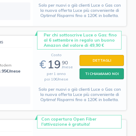
Solo per nuovi o già clienti Luce o Gas con
la nuova offerta Luce più conveniente di
Optima! Risparmi fino a 120€ in bolletta.
Per chi sottoscrive Luce o Gas: fino
al 6 settembre in regalo un buono
as
Amazon del valore di 49,90 €
Costo
€
19
DETTAGLI
90
Modem
/mese
3.95€/mese
per 1 anno
TI CHIAMIAMO NOI
poi 10€/mese
Solo per nuovi o già clienti Luce o Gas con
la nuova offerta Luce più conveniente di
Optima! Risparmi fino a 120€ in bolletta.
Con copertura Open Fiber
l'attivazione è gratuita!