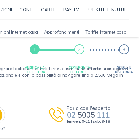
ZIONI
CONTI
CARTE
PAY TV
PRESTITI E MUTUI
nioni Internet casa
Approfondimenti
Tariffe internet casa
1
2
3
VERIFICA LA
CONFRONTA
SCEGLI E
ntegrare l’abbonamento Internet casa con le
offerte luce e gas
di
COPERTURA
LE TARIFFE
RISPARMIA
azionale e con la possibilità di navigare fino a 2.500 Mega in
Parla con l'esperto
02
5005
111
lun-ven: 9-21 | sab: 9-18
zo?