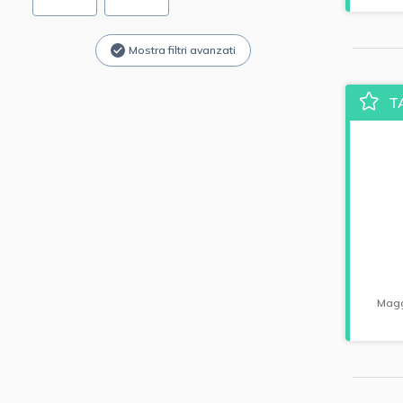
Mostra filtri avanzati
T
Magg