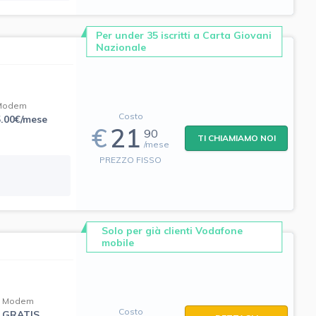
Per under 35 iscritti a Carta Giovani
Nazionale
Modem
Costo
5.00€/mese
€
21
90
TI CHIAMIAMO NOI
/mese
PREZZO FISSO
Solo per già clienti Vodafone
mobile
Modem
Costo
GRATIS